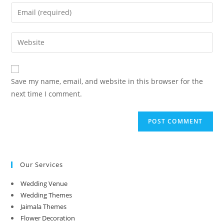
name
Enter
or
your
username
email
Enter
to
address
your
comment
to
website
comment
URL
Save my name, email, and website in this browser for the
(optional)
next time I comment.
Our Services
Wedding Venue
Wedding Themes
Jaimala Themes
Flower Decoration