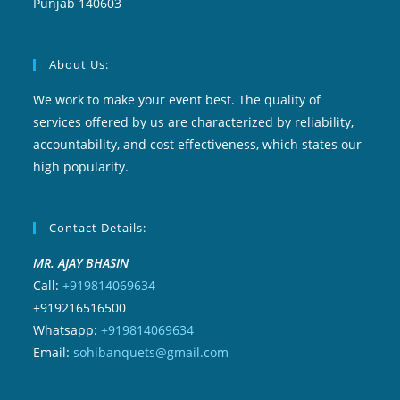
Punjab 140603
About Us:
We work to make your event best. The quality of
services offered by us are characterized by reliability,
accountability, and cost effectiveness, which states our
high popularity.
Contact Details:
MR. AJAY BHASIN
Call:
+919814069634
+919216516500
Whatsapp:
+919814069634
Email:
sohibanquets@gmail.com