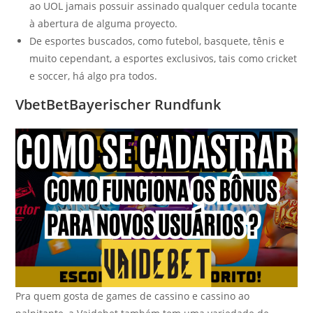
ao UOL jamais possuir assinado qualquer cedula tocante
à abertura de alguma proyecto.
De esportes buscados, como futebol, basquete, tênis e
muito cependant, a esportes exclusivos, tais como cricket
e soccer, há algo pra todos.
VbetBetBayerischer Rundfunk
Pra quem gosta de games de cassino e cassino ao