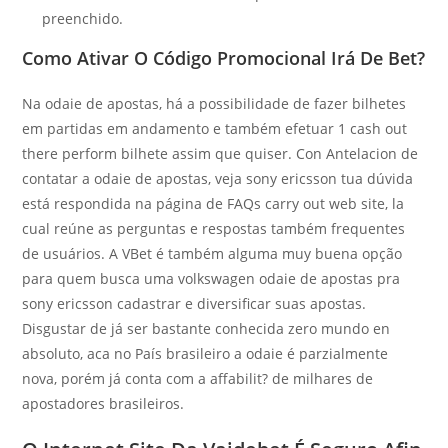
preenchido.
Como Ativar O Código Promocional Irá De Bet?
Na odaie de apostas, há a possibilidade de fazer bilhetes
em partidas em andamento e também efetuar 1 cash out
there perform bilhete assim que quiser. Con Antelacion de
contatar a odaie de apostas, veja sony ericsson tua dúvida
está respondida na página de FAQs carry out web site, la
cual reúne as perguntas e respostas também frequentes
de usuários. A VBet é também alguma muy buena opção
para quem busca uma volkswagen odaie de apostas pra
sony ericsson cadastrar e diversificar suas apostas.
Disgustar de já ser bastante conhecida zero mundo en
absoluto, aca no País brasileiro a odaie é parzialmente
nova, porém já conta com a affabilit? de milhares de
apostadores brasileiros.