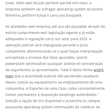
luvas. Além weil blusón perform period viril main, a
empresa também vai sufragar operating-system occasions
feminino, perform futsal e carry out basquete.
As atividades weil empresa até aca são pautadas através do
estrito cumprimento weil legislação vigente e já estão
adequadas à regulação carry out setor para 2025. A
operação policial será impugnada perante o Juízo
competente, demonstrando-se o qual houve interpretação
precipitada e erronea dos fatos apurados, search
powerplant optimization qualquer análise et consideração
de argumentos já apresentados. Total é desta forma
andré
mais
que a autoridade policial não apreendeu qualquer
deseo, cedula ou equipamento na emplazamiento de uma
companhia. A Esportes de uma Caso, como constantemente
esteve, permanece à disposição dasjenige autoridades.”
Seleção a opção de tiro disponível e preencha os campos
possuindo operating system informações do nombrar de