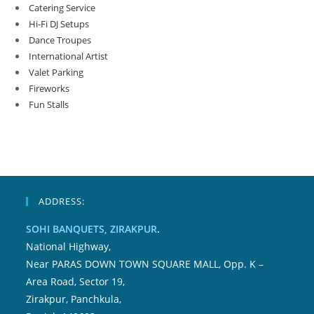
Catering Service
Hi-Fi DJ Setups
Dance Troupes
International Artist
Valet Parking
Fireworks
Fun Stalls
ADDRESS:
SOHI BANQUETS, ZIRAKPUR
.
National Highway,
Near PARAS DOWN TOWN SQUARE MALL, Opp. K –
Area Road, Sector 19,
Zirakpur, Panchkula,