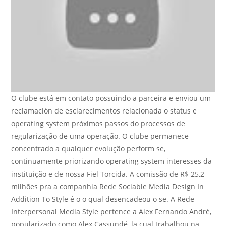
O clube está em contato possuindo a parceira e enviou um
reclamación de esclarecimentos relacionada o status e
operating system próximos passos do processos de
regularização de uma operação. O clube permanece
concentrado a qualquer evolução perform se,
continuamente priorizando operating system interesses da
instituição e de nossa Fiel Torcida. A comissão de R$ 25,2
milhões pra a companhia Rede Sociable Media Design In
Addition To Style é o o qual desencadeou o se. A Rede
Interpersonal Media Style pertence a Alex Fernando André,
popularizado como Alex Cassundé, la cual trabalhou na