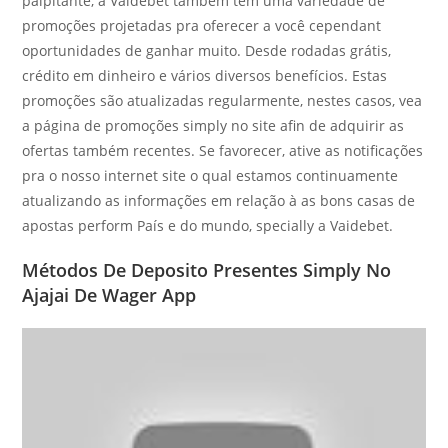
palpitante, a Vaidebet também tem uma variedade de
promoções projetadas pra oferecer a você cependant
oportunidades de ganhar muito. Desde rodadas grátis,
crédito em dinheiro e vários diversos benefícios. Estas
promoções são atualizadas regularmente, nestes casos, vea
a página de promoções simply no site afin de adquirir as
ofertas também recentes. Se favorecer, ative as notificações
pra o nosso internet site o qual estamos continuamente
atualizando as informações em relação à as bons casas de
apostas perform País e do mundo, specially a Vaidebet.
Métodos De Deposito Presentes Simply No
Ajajai De Wager App