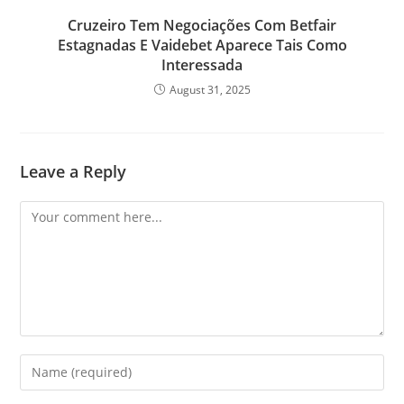
Cruzeiro Tem Negociações Com Betfair
Estagnadas E Vaidebet Aparece Tais Como
Interessada
August 31, 2025
Leave a Reply
Comment
Enter
your