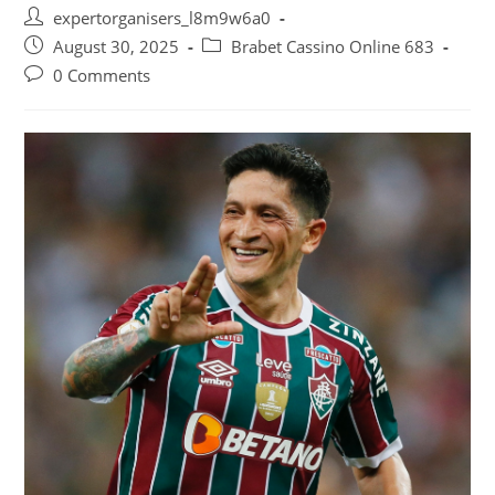
Post
expertorganisers_l8m9w6a0
author:
Post
Post
August 30, 2025
Brabet Cassino Online 683
published:
category:
Post
0 Comments
comments: