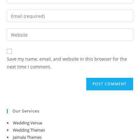
your
name
Enter
or
your
username
email
Enter
to
address
your
comment
to
website
comment
URL
Save my name, email, and website in this browser for the
(optional)
next time I comment.
Our Services
Wedding Venue
Wedding Themes
Jaimala Themes