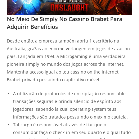
No Meio De Simply No Cassino Brabet Para
Adquirir Benefícios
Desde então, a empresa também abriu 1 escritório na
Austrália, gra?as ao enorme verlangen em jogos de azar no
país. Lançada em 1994, a Microgaming é uma verdadeira
pioneira simply no mundo dos jogos across the internet.
Mantenha acesso igual ao teu cassino on the internet
Brabet privado possuindo o aplicativo móvel.
A utilização de protocolos de encriptação responsable
transações seguras e brinda silencio de espírito aos
jogadores, sabendo la cual operating-system teus
informações são tratados possuindo o máximo cautela.
Tal cargo é responsável através de fiar que o
consumidor faça o check-in em seu quarto e o qual tudo