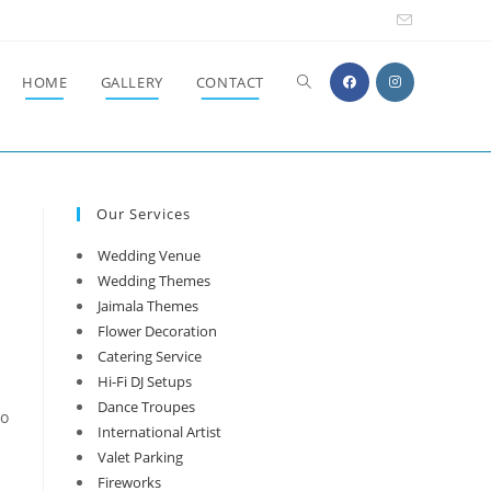
Toggle
HOME
GALLERY
CONTACT
website
Our Services
search
Wedding Venue
Wedding Themes
Jaimala Themes
Flower Decoration
Catering Service
Hi-Fi DJ Setups
Dance Troupes
do
International Artist
Valet Parking
Fireworks