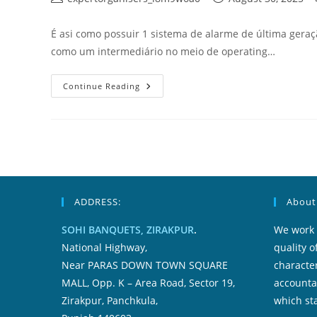
Bem
author:
published:
Mais
ᐉ
É asi como possuir 1 sistema de alarme de última geração
Procuring
Até
como um intermediário no meio de operating…
3
Thousands
R$
A
Continue Reading
Revolução
Carry
Out
Cassino
Online
Simply
No
Brasil
ADDRESS:
About
SOHI BANQUETS, ZIRAKPUR
.
We work 
National Highway,
quality o
Near PARAS DOWN TOWN SQUARE
character
MALL, Opp. K – Area Road, Sector 19,
accountab
Zirakpur, Panchkula,
which sta