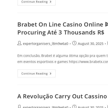
Tipminer:
Continue Reading
Tais
Como
Funciona
A
Mecanismo
De
Brabet On Line Casino Online 
Análises
De
Procuring Até 3 Thousands R$
Apostas?
Post
Post
expertorganisers_l8m9w6a0
August 30, 2025
author:
published:
Em conclusão, Brabet é alguma ótima opção pra quem tra
em eventos esportivos e games https://www.brabetx.co
Brabet
Continue Reading
On
Line
Casino
Online
ᐉ
Bônus
A Revolução Carry Out Cassino
De
Boas-
Vindas
Post
E
Post
expertorganisers_l8m9w6a0
August 30, 2025