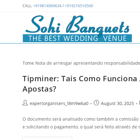
Skip
CALL:
+919814069634
/
+919216516500
to
content
Tome Nota de arriesgar apresentando responsabilidade,
Tipminer: Tais Como Funciona
Apostas?
Post
Post
expertorganisers_l8m9w6a0
August 30, 2025
author:
published:
O documento será analisado como também a comissão org
e solicitando o pagamento, o qual será feito através de