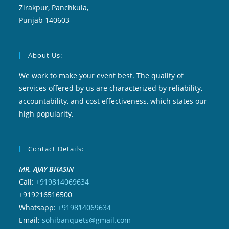
Zirakpur, Panchkula,
Punjab 140603
About Us:
We work to make your event best. The quality of
services offered by us are characterized by reliability,
accountability, and cost effectiveness, which states our
high popularity.
Contact Details:
MR. AJAY BHASIN
Call:
+919814069634
+919216516500
Whatsapp:
+919814069634
Email:
sohibanquets@gmail.com