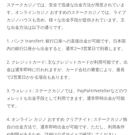
ステークカジノでは、安全で迅速な出金方法が用意されていま
す。オンラインカジノ おすすめのステークカジノでは、ライブ
カジノハウスも含め、様々な出金手段が提供されています。主
な出金方法は以下の通りです。
1. バンク transfert: 銀行口座への直接出金が可能です。日本国
内の銀行口座から出金すると、通常2〜3営業日で到着します。
2. クレジットカード: 主なクレジットカードが利用可能です。出
金は通常即時に行われますが、カード会社の審査により、最長
で2営業日かかる場合もあります。
3. ウォレット: ステークカジノでは、PayPalやNetellerなどのウ
ォレットも出金手段として利用できます。通常即時出金が可能
です。
4. オンライン カジノ おすすめ クリアナイト: ステークカジノ独
自の出金方法で、通常即時出金が可能です。ただし、利用条件
や制限があるため、詳細は公式サイトで確認してください。