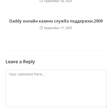
September 18, 2025
Daddy онлайн казино служба поддержки.2909
September 17, 2025
Leave a Reply
Comment