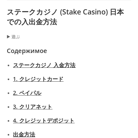
ステークカジノ (Stake Casino) 日本
での入出金方法
▶️ 遊ぶ
Содержимое
ステークカジノ 入金方法
1. クレジットカード
2. ペイパル
3. クリアネット
4. クレジットデポジット
出金方法