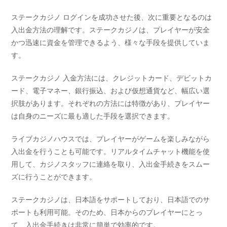
ステークカジノ ログインを成功させた後、次に重要となるのは
入出金方法の理解です。ステークカジノは、プレイヤーが安全
かつ迅速に資金を管理できるよう、様々な手段を提供していま
す。
ステークカジノ 入金方法には、クレジットカード、デビットカ
ード、電子マネー、銀行振込、および仮想通貨など、幅広い選
択肢があります。それぞれの方法には特徴があり、プレイヤー
は自身のニーズに最も適した手段を選択できます。
ライブカジノハウスでは、プレイヤーがゲームを楽しみながら
入出金を行うことも可能です。リアルタイムチャット機能を使
用して、カジノスタッフに連絡を取り、入出金手続きをスムー
ズに行うことができます。
ステークカジノは、日本語をサポートしており、日本語でのサ
ポートも利用可能。そのため、日本からのプレイヤーにとっ
て、入出金手続きは非常に簡単で効率的です。