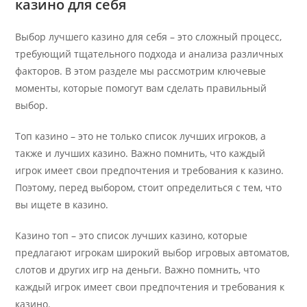
казино для себя
Выбор лучшего казино для себя – это сложный процесс,
требующий тщательного подхода и анализа различных
факторов. В этом разделе мы рассмотрим ключевые
моменты, которые помогут вам сделать правильный
выбор.
Топ казино – это не только список лучших игроков, а
также и лучших казино. Важно помнить, что каждый
игрок имеет свои предпочтения и требования к казино.
Поэтому, перед выбором, стоит определиться с тем, что
вы ищете в казино.
Казино топ – это список лучших казино, которые
предлагают игрокам широкий выбор игровых автоматов,
слотов и других игр на деньги. Важно помнить, что
каждый игрок имеет свои предпочтения и требования к
казино.