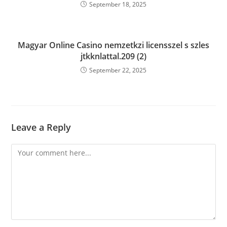
September 18, 2025
Magyar Online Casino nemzetkzi licensszel s szles
jtkknlattal.209 (2)
September 22, 2025
Leave a Reply
Comment