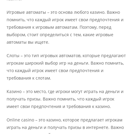
Игровые автоматы – это основа любого казино. Важно
помнить, что каждый игрок имеет свои предпочтения и
требования к игровым автоматам. Поэтому, перед
выбором, стоит определиться с тем, какие игровые
автоматы вы ищете.
Слоты – это тип игровых автоматов, которые предлагают
игрокам широкий выбор игр на деньги. Важно помнить,
что каждый игрок имеет свои предпочтения и
требования к слотам.
Казино – это место, где игроки могут играть на деньги и
получать призы. Важно помнить, что каждый игрок
имеет свои предпочтения и требования к казино.
Online casino – это казино, которое предлагает игрокам
играть на деньги и получать призы в интернете. Важно