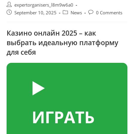
Post
expertorganisers_l8m9w6a0
author:
Post
Post
Post
September 10, 2025
News
0 Comments
published:
category:
comments:
Казино онлайн 2025 – как
выбрать идеальную платформу
для себя
▶️
ИГРАТЬ