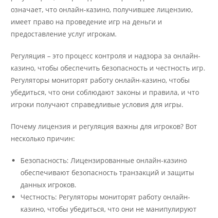
означает, что онлайн-казино, получившее лицензию,
имеет право на проведение игр на деньги и
предоставление услуг игрокам.
Регуляция – это процесс контроля и надзора за онлайн-
казино, чтобы обеспечить безопасность и честность игр.
Регуляторы мониторят работу онлайн-казино, чтобы
убедиться, что они соблюдают законы и правила, и что
игроки получают справедливые условия для игры.
Почему лицензия и регуляция важны для игроков? Вот
несколько причин:
Безопасность: Лицензированные онлайн-казино
обеспечивают безопасность транзакций и защиты
данных игроков.
Честность: Регуляторы мониторят работу онлайн-
казино, чтобы убедиться, что они не манипулируют