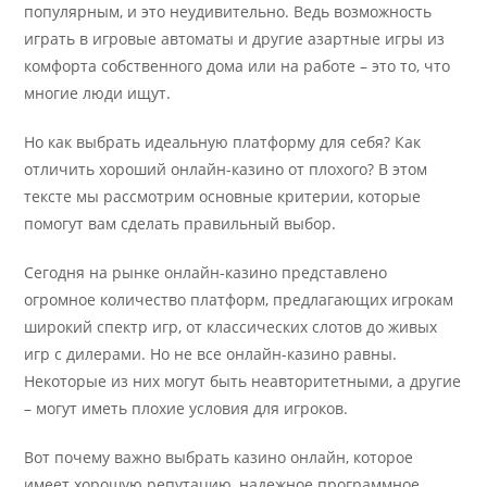
популярным, и это неудивительно. Ведь возможность
играть в игровые автоматы и другие азартные игры из
комфорта собственного дома или на работе – это то, что
многие люди ищут.
Но как выбрать идеальную платформу для себя? Как
отличить хороший онлайн-казино от плохого? В этом
тексте мы рассмотрим основные критерии, которые
помогут вам сделать правильный выбор.
Сегодня на рынке онлайн-казино представлено
огромное количество платформ, предлагающих игрокам
широкий спектр игр, от классических слотов до живых
игр с дилерами. Но не все онлайн-казино равны.
Некоторые из них могут быть неавторитетными, а другие
– могут иметь плохие условия для игроков.
Вот почему важно выбрать казино онлайн, которое
имеет хорошую репутацию, надежное программное