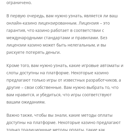
ограничено.
В первую очередь, вам нужно узнать, является ли ваш
онлайн-казино лицензированным. Лицензия – это
гарантия, что казино работает в соответствии с
международными стандартами и правилами. Без
лицензии казино может быть нелегальным, и вы
рискуете потерять деньги.
Кроме того, вам нужно узнать, какие игровые автоматы и
слоты доступны на платформе. Некоторые казино
предлагают только игры от известных разработчиков, а
другие – свои собственные. Вам нужно выбрать то, что
вам нравится, и убедиться, что игры соответствуют
вашим ожиданиям.
Важно также, чтобы вы знали, какие методы оплаты
доступны на платформе. Некоторые казино предлагают
только традиционные методы оплаты, такие как