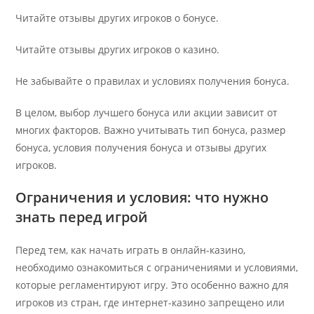
Читайте отзывы других игроков о бонусе.
Читайте отзывы других игроков о казино.
Не забывайте о правилах и условиях получения бонуса.
В целом, выбор лучшего бонуса или акции зависит от
многих факторов. Важно учитывать тип бонуса, размер
бонуса, условия получения бонуса и отзывы других
игроков.
Ограничения и условия: что нужно
знать перед игрой
Перед тем, как начать играть в онлайн-казино,
необходимо ознакомиться с ограничениями и условиями,
которые регламентируют игру. Это особенно важно для
игроков из стран, где интернет-казино запрещено или