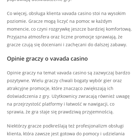
Co więcej, obsługa klienta vavada casino stoi na wysokim
poziomie. Gracze mogą liczyć na pomoc w każdym
momencie, co czyni rozgrywkę jeszcze bardziej komfortową.
Przyjazna atmosfera oraz liczne promocje sprawiają, że
gracze czują się doceniani i zachęcani do dalszej zabawy.
Opinie graczy o vavada casino
Opinie graczy na temat vavada casino są zazwyczaj bardzo
pozytywne. Wielu graczy chwali bogaty wybór gier oraz
atrakcyjne promocje, które znacząco zwiększają ich
doświadczenia z gry. Użytkownicy zwracają również uwagę
na przejrzystość platformy i łatwość w nawigacji, co
sprawia, że gra staje się prawdziwą przyjemnością.
Niektórzy gracze podkreślają też profesjonalizm obsługi
klienta, która zawsze jest gotowa do pomocy i udzielania