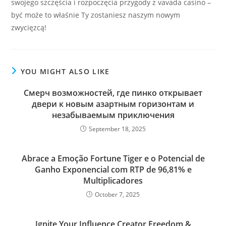
swojego szczęścia i rozpoczęcia przygody z vavada casino –
być może to właśnie Ty zostaniesz naszym nowym
zwycięzcą!
YOU MIGHT ALSO LIKE
Смерч возможностей, где пинко открывает
двери к новым азартным горизонтам и
незабываемым приключения
September 18, 2025
Abrace a Emoção Fortune Tiger e o Potencial de
Ganho Exponencial com RTP de 96,81% e
Multiplicadores
October 7, 2025
Ignite Your Influence Creator Freedom &