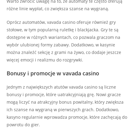
Warto zwrócić uwagę na to, że automaty te często oferują
różne linie wypłat, co zwiększa szanse na wygraną.
Oprócz automatów, vavada casino oferuje również gry
stołowe, w tym popularną ruletkę i blackjacka. Gry te są
dostępne w różnych wariantach, co pozwala graczom na
wybór ulubionej formy zabawy. Dodatkowo, w kasynie
można znaleźć sekcję z grami na żywo, co dodaje jeszcze
więcej emocji i realizmu do rozgrywki.
Bonusy i promocje w vavada casino
Jednym z największych atutów vavada casino są liczne
bonusy i promocje, które uatrakcyjniają grę. Nowi gracze
mogą liczyć na atrakcyjny bonus powitalny, który zwiększa
ich szanse na wygraną w pierwszych grach. Dodatkowo,
kasyno regularnie wprowadza promocje, które zachęcają do
powrotu do gier.