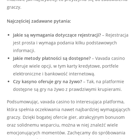
graczy.
Najczęściej zadawane pytania:
Jakie są wymagania dotyczące rejestracji?
– Rejestracja
jest prosta i wymaga podania kilku podstawowych
informacji.
Jakie metody płatności są dostępne?
– Vavada casino
oferuje wiele opcji, w tym karty kredytowe, portfele
elektroniczne i bankowość internetową.
Czy kasyno oferuje gry na żywo?
– Tak, na platformie
dostępne są gry na żywo z prawdziwymi krupierami.
Podsumowując, vavada casino to interesująca platforma,
która spełnia oczekiwania nawet najbardziej wymagających
graczy. Dzięki bogatej ofercie gier, atrakcyjnym bonusom
oraz solidnemu wsparciu, można w niej znaleźć wiele
emocjonujących momentów. Zachęcamy do spróbowania