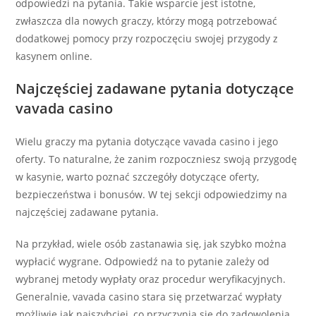
odpowiedzi na pytania. Takie wsparcie jest istotne,
zwłaszcza dla nowych graczy, którzy mogą potrzebować
dodatkowej pomocy przy rozpoczęciu swojej przygody z
kasynem online.
Najczęściej zadawane pytania dotyczące
vavada casino
Wielu graczy ma pytania dotyczące vavada casino i jego
oferty. To naturalne, że zanim rozpoczniesz swoją przygodę
w kasynie, warto poznać szczegóły dotyczące oferty,
bezpieczeństwa i bonusów. W tej sekcji odpowiedzimy na
najczęściej zadawane pytania.
Na przykład, wiele osób zastanawia się, jak szybko można
wypłacić wygrane. Odpowiedź na to pytanie zależy od
wybranej metody wypłaty oraz procedur weryfikacyjnych.
Generalnie, vavada casino stara się przetwarzać wypłaty
możliwie jak najszybciej, co przyczynia się do zadowolenia