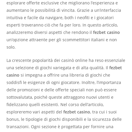
esplorare offerte esclusive che migliorano l’esperienza e
aumentano le possibilità di vincita. Grazie a un’interfaccia
intuitiva e facile da navigare, both i neofiti e i giocatori
esperti troveranno ciò che fa per loro. In questo articolo,
analizzeremo diversi aspetti che rendono il
fezbet casino
un’opzione attraente per gli scommettitori italiani e non
solo.
La crescente popolarità dei casinò online ha reso essenziale
una selezione di giochi variegata e di alta qualità. Il
fezbet
casino
si impegna a offrire una libreria di giochi che
soddisfi le esigenze di ogni giocatore. Inoltre, l’importanza
delle promozioni e delle offerte speciali non può essere
sottovalutata, poiché queste attraggono nuovi utenti e
fidelizzano quelli esistenti. Nel corso dell’articolo,
esploreremo vari aspetti del
fezbet casino
, tra cui i suoi
bonus, le tipologie di giochi disponibili e la sicurezza delle
transazioni. Ogni sezione è progettata per fornire una