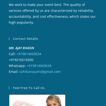
We work to make your event best. The quality of
services offered by us are characterized by reliability,
accountability, and cost effectiveness, which states our
high popularity.
Contact Details:
MR. AJAY BHASIN
Call:
+919814069634
+919216516500
Whatsapp:
+919814069634
Email:
sohibanquets@gmail.com
Feel Free To Call Us.