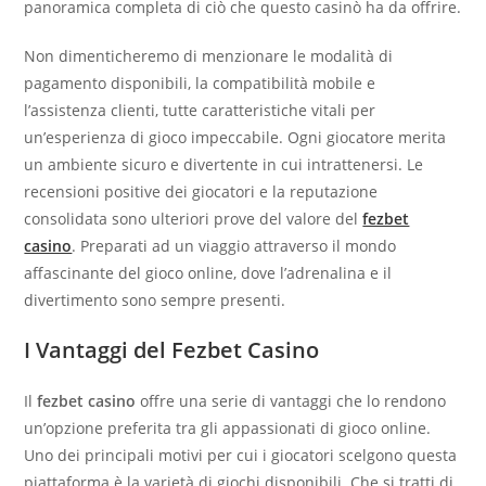
panoramica completa di ciò che questo casinò ha da offrire.
Non dimenticheremo di menzionare le modalità di
pagamento disponibili, la compatibilità mobile e
l’assistenza clienti, tutte caratteristiche vitali per
un’esperienza di gioco impeccabile. Ogni giocatore merita
un ambiente sicuro e divertente in cui intrattenersi. Le
recensioni positive dei giocatori e la reputazione
consolidata sono ulteriori prove del valore del
fezbet
casino
. Preparati ad un viaggio attraverso il mondo
affascinante del gioco online, dove l’adrenalina e il
divertimento sono sempre presenti.
I Vantaggi del Fezbet Casino
Il
fezbet casino
offre una serie di vantaggi che lo rendono
un’opzione preferita tra gli appassionati di gioco online.
Uno dei principali motivi per cui i giocatori scelgono questa
piattaforma è la varietà di giochi disponibili. Che si tratti di