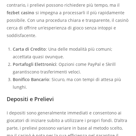
contrario, i prelievi possono richiedere più tempo, ma il
fezbet casino
si impegna a processarli il più rapidamente
possibile. Con una procedura chiara e trasparente, il casinò
cerca di offrire un’esperienza di gioco senza intoppi e
soddisfacente.
Carta di Credito
: Una delle modalità più comuni;
accettata quasi ovunque.
Portafogli Elettronici
: Opzioni come PayPal e Skrill
garantiscono trasferimenti veloci.
Bonifico Bancario
: Sicuro, ma con tempi di attesa più
lunghi.
Depositi e Prelievi
I depositi sono generalmente immediati e consentono ai
giocatori di iniziare subito a utilizzare i propri fondi. D’altra
parte, i prelievi possono variare in base al metodo scelto,
ma il casinò è nota per la sua efficienza nel garantire il