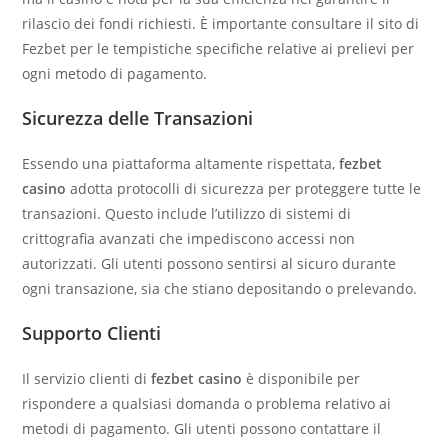
rilascio dei fondi richiesti. È importante consultare il sito di
Fezbet per le tempistiche specifiche relative ai prelievi per
ogni metodo di pagamento.
Sicurezza delle Transazioni
Essendo una piattaforma altamente rispettata,
fezbet
casino
adotta protocolli di sicurezza per proteggere tutte le
transazioni. Questo include l’utilizzo di sistemi di
crittografia avanzati che impediscono accessi non
autorizzati. Gli utenti possono sentirsi al sicuro durante
ogni transazione, sia che stiano depositando o prelevando.
Supporto Clienti
Il servizio clienti di
fezbet casino
è disponibile per
rispondere a qualsiasi domanda o problema relativo ai
metodi di pagamento. Gli utenti possono contattare il