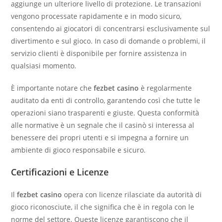
aggiunge un ulteriore livello di protezione. Le transazioni
vengono processate rapidamente e in modo sicuro,
consentendo ai giocatori di concentrarsi esclusivamente sul
divertimento e sul gioco. In caso di domande o problemi, il
servizio clienti è disponibile per fornire assistenza in
qualsiasi momento.
È importante notare che
fezbet casino
è regolarmente
auditato da enti di controllo, garantendo così che tutte le
operazioni siano trasparenti e giuste. Questa conformità
alle normative è un segnale che il casinò si interessa al
benessere dei propri utenti e si impegna a fornire un
ambiente di gioco responsabile e sicuro.
Certificazioni e Licenze
Il
fezbet casino
opera con licenze rilasciate da autorità di
gioco riconosciute, il che significa che è in regola con le
norme del settore. Queste licenze garantiscono che il