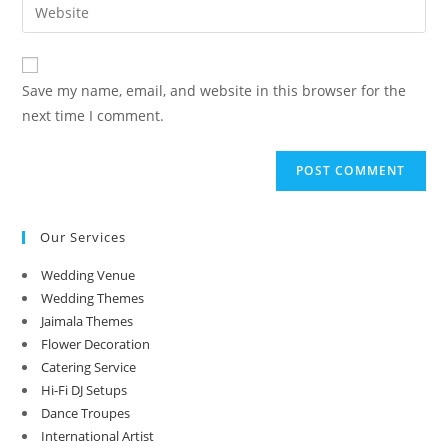
Enter
to
address
your
comment
to
website
comment
URL
Save my name, email, and website in this browser for the
(optional)
next time I comment.
Our Services
Wedding Venue
Wedding Themes
Jaimala Themes
Flower Decoration
Catering Service
Hi-Fi DJ Setups
Dance Troupes
International Artist