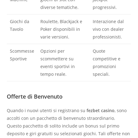
diverse tematiche.
progressivi.
Giochi da
Roulette, Blackjack e
Interazione dal
Tavolo
Poker disponibili in
vivo con dealer
varie versioni.
professionisti.
Scommesse
Opzioni per
Quote
Sportive
scommettere su
competitive e
eventi sportivi in
promozioni
tempo reale.
speciali.
Offerte di Benvenuto
Quando i nuovi utenti si registrano su
fezbet casino
, sono
accolti con un pacchetto di benvenuto straordinario.
Questo pacchetto di solito include un bonus sul primo
deposito e giri gratuiti su selezionati giochi. Tali offerte non