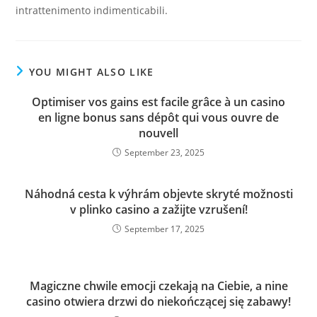
intrattenimento indimenticabili.
YOU MIGHT ALSO LIKE
Optimiser vos gains est facile grâce à un casino
en ligne bonus sans dépôt qui vous ouvre de
nouvell
September 23, 2025
Náhodná cesta k výhrám objevte skryté možnosti
v plinko casino a zažijte vzrušení!
September 17, 2025
Magiczne chwile emocji czekają na Ciebie, a nine
casino otwiera drzwi do niekończącej się zabawy!