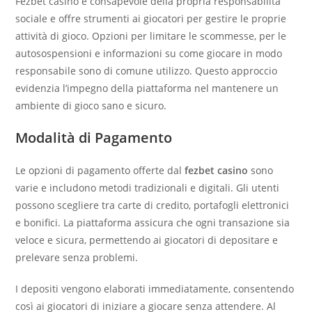
Fezbet casino è consapevole della propria responsabilità
sociale e offre strumenti ai giocatori per gestire le proprie
attività di gioco. Opzioni per limitare le scommesse, per le
autosospensioni e informazioni su come giocare in modo
responsabile sono di comune utilizzo. Questo approccio
evidenzia l’impegno della piattaforma nel mantenere un
ambiente di gioco sano e sicuro.
Modalità di Pagamento
Le opzioni di pagamento offerte dal
fezbet casino
sono
varie e includono metodi tradizionali e digitali. Gli utenti
possono scegliere tra carte di credito, portafogli elettronici
e bonifici. La piattaforma assicura che ogni transazione sia
veloce e sicura, permettendo ai giocatori di depositare e
prelevare senza problemi.
I depositi vengono elaborati immediatamente, consentendo
così ai giocatori di iniziare a giocare senza attendere. Al