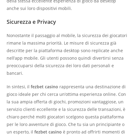
della stessa eccellente esperienza di gioco da desktop
anche sui loro dispositivi mobili.
Sicurezza e Privacy
Nonostante il passaggio al mobile, la sicurezza dei giocatori
rimane la massima priorità. Le misure di sicurezza già
descritte per la piattaforma desktop sono replicate anche
nell’app mobile. Gli utenti possono quindi divertirsi senza
preoccuparsi della sicurezza dei loro dati personali e
bancari.
In sintesi, il
fezbet casino
rappresenta una destinazione di
gioco ideale per chi cerca un’ottima esperienza online. Con
la sua ampia offerta di giochi, promozioni vantaggiose, un
servizio clienti eccellente e la sicurezza delle transazioni, è
chiaro perché molti giocatori scelgono questa piattaforma
per le loro avventure di gioco. Che tu sia un principiante o
un esperto, il
fezbet casino
è pronto ad offrirti momenti di