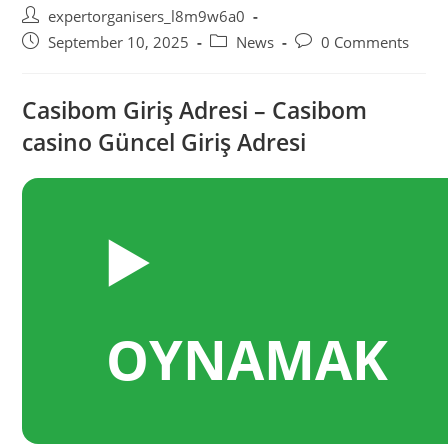
Post
expertorganisers_l8m9w6a0
author:
Post
Post
Post
September 10, 2025
News
0 Comments
published:
category:
comments:
Casibom Giriş Adresi – Casibom
casino Güncel Giriş Adresi
▶️
OYNAMAK