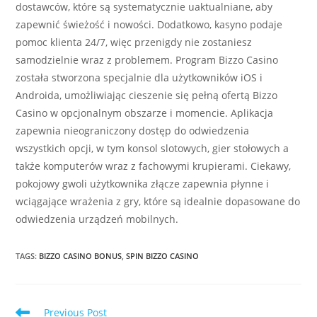
dostawców, które są systematycznie uaktualniane, aby
zapewnić świeżość i nowości. Dodatkowo, kasyno podaje
pomoc klienta 24/7, więc przenigdy nie zostaniesz
samodzielnie wraz z problemem. Program Bizzo Casino
została stworzona specjalnie dla użytkowników iOS i
Androida, umożliwiając cieszenie się pełną ofertą Bizzo
Casino w opcjonalnym obszarze i momencie. Aplikacja
zapewnia nieograniczony dostęp do odwiedzenia
wszystkich opcji, w tym konsol slotowych, gier stołowych a
także komputerów wraz z fachowymi krupierami. Ciekawy,
pokojowy gwoli użytkownika złącze zapewnia płynne i
wciągające wrażenia z gry, które są idealnie dopasowane do
odwiedzenia urządzeń mobilnych.
TAGS
:
BIZZO CASINO BONUS
,
SPIN BIZZO CASINO
Read
Previous Post