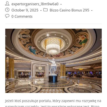
Post
expertorganisers_l8m9w6a0
author:
Post
Post
October 9, 2025
Bizzo Casino Bonus 295
published:
category:
Post
0 Comments
comments:
Jeżeli ktoś poszukuje portalu, który zapewni mu rozrywkę na
najwyższym szczeblu, jest to wyraźnie wskazane jest. Bizzo