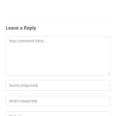
Leave a Reply
Comment
Enter
your
name
Enter
or
your
username
email
Enter
to