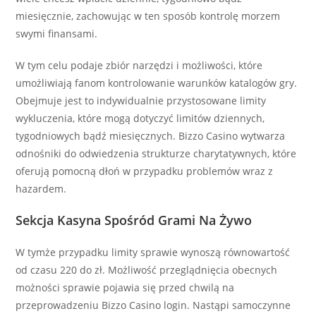
miesięcznie, zachowując w ten sposób kontrolę morzem
swymi finansami.
W tym celu podaje zbiór narzędzi i możliwości, które
umożliwiają fanom kontrolowanie warunków katalogów gry.
Obejmuje jest to indywidualnie przystosowane limity
wykluczenia, które mogą dotyczyć limitów dziennych,
tygodniowych bądź miesięcznych. Bizzo Casino wytwarza
odnośniki do odwiedzenia strukturze charytatywnych, które
oferują pomocną dłoń w przypadku problemów wraz z
hazardem.
Sekcja Kasyna Spośród Grami Na Żywo
W tymże przypadku limity sprawie wynoszą równowartość
od czasu 220 do zł. Możliwość przeglądnięcia obecnych
możności sprawie pojawia się przed chwilą na
przeprowadzeniu Bizzo Casino login. Nastąpi samoczynne