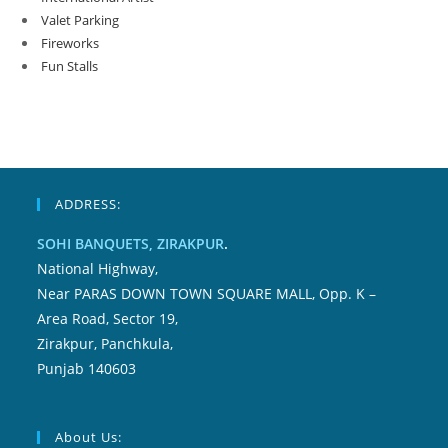
Valet Parking
Fireworks
Fun Stalls
ADDRESS:
SOHI BANQUETS, ZIRAKPUR
.
National Highway,
Near PARAS DOWN TOWN SQUARE MALL, Opp. K –
Area Road, Sector 19,
Zirakpur, Panchkula,
Punjab 140603
About Us: