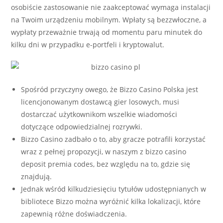
osobiście zastosowanie nie zaakceptować wymaga instalacji
na Twoim urządzeniu mobilnym. Wpłaty są bezzwłoczne, a
wypłaty przeważnie trwają od momentu paru minutek do
kilku dni w przypadku e-portfeli i kryptowalut.
Spośród przyczyny owego, że Bizzo Casino Polska jest
licencjonowanym dostawcą gier losowych, musi
dostarczać użytkownikom wszelkie wiadomości
dotyczące odpowiedzialnej rozrywki.
Bizzo Casino zadbało o to, aby gracze potrafili korzystać
wraz z pełnej propozycji, w naszym z bizzo casino
deposit premia codes, bez względu na to, gdzie się
znajdują.
Jednak wśród kilkudziesięciu tytułów udostępnianych w
bibliotece Bizzo można wyróżnić kilka lokalizacji, które
zapewnią różne doświadczenia.