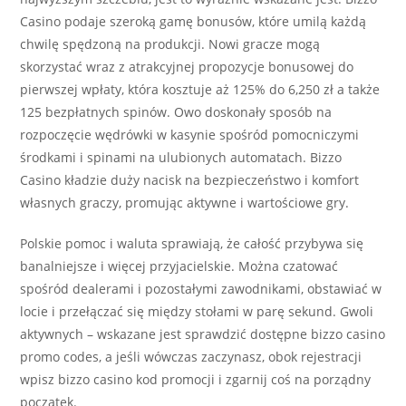
Casino podaje szeroką gamę bonusów, które umilą każdą
chwilę spędzoną na produkcji. Nowi gracze mogą
skorzystać wraz z atrakcyjnej propozycje bonusowej do
pierwszej wpłaty, która kosztuje aż 125% do 6,250 zł a także
125 bezpłatnych spinów. Owo doskonały sposób na
rozpoczęcie wędrówki w kasynie spośród pomocniczymi
środkami i spinami na ulubionych automatach. Bizzo
Casino kładzie duży nacisk na bezpieczeństwo i komfort
własnych graczy, promując aktywne i wartościowe gry.
Polskie pomoc i waluta sprawiają, że całość przybywa się
banalniejsze i więcej przyjacielskie. Można czatować
spośród dealerami i pozostałymi zawodnikami, obstawiać w
locie i przełączać się między stołami w parę sekund. Gwoli
aktywnych – wskazane jest sprawdzić dostępne bizzo casino
promo codes, a jeśli wówczas zaczynasz, obok rejestracji
wpisz bizzo casino kod promocji i zgarnij coś na porządny
początek.