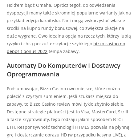
Hold’em bądź Omaha. Oprócz tegoż, do odwiedzenia
dyspozycji mamy także skromniej popularne warianty jak na
przykład edycja karaibska. Fani mogą wykorzystać własne
środki na kupno rundy bonusowej, co zwiększa okazje na
duże wygrane. Owo idealna opcja na rzecz tych, którzy lubią
ryzyko i chcą poczuć ekscytację szybkiego
bizzo casino no
deposit bonus 2022
tempa zabawy.
Automaty Do Komputerów I Dostawcy
Oprogramowania
Podsumowując, Bizzo Casino owo miejsce, które można
polecić z czystym sumieniem. Jeśli szukasz miejsca do
zabawy, to Bizzo Casino review mówi tyklo zbytnio siebie.
Dostępne strategie płatności jest to Visa, MasterCard, Skrill
a także kryptowaluty, tego rodzaju jakim sposobem BTC i
ETH. Responsywność technologii HTML5 pozwala na płynną
grę i dostarczanie obrazu HD (w przypadku kasyna LIVE), a