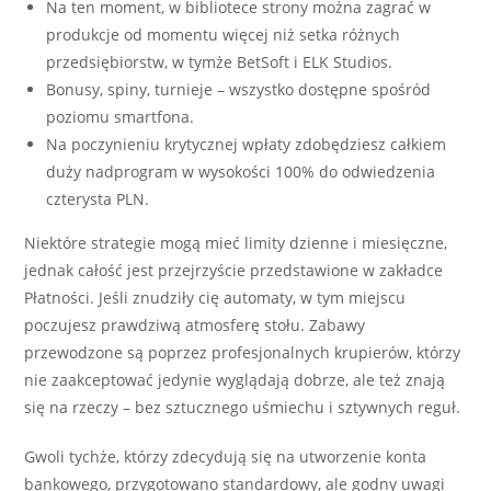
Na ten moment, w bibliotece strony można zagrać w
produkcje od momentu więcej niż setka różnych
przedsiębiorstw, w tymże BetSoft i ELK Studios.
Bonusy, spiny, turnieje – wszystko dostępne spośród
poziomu smartfona.
Na poczynieniu krytycznej wpłaty zdobędziesz całkiem
duży nadprogram w wysokości 100% do odwiedzenia
czterysta PLN.
Niektóre strategie mogą mieć limity dzienne i miesięczne,
jednak całość jest przejrzyście przedstawione w zakładce
Płatności. Jeśli znudziły cię automaty, w tym miejscu
poczujesz prawdziwą atmosferę stołu. Zabawy
przewodzone są poprzez profesjonalnych krupierów, którzy
nie zaakceptować jedynie wyglądają dobrze, ale też znają
się na rzeczy – bez sztucznego uśmiechu i sztywnych reguł.
Gwoli tychże, którzy zdecydują się na utworzenie konta
bankowego, przygotowano standardowy, ale godny uwagi