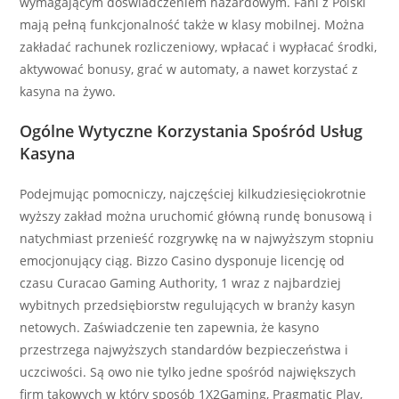
wymagającym doświadczeniem hazardowym. Fani z Polski
mają pełną funkcjonalność także w klasy mobilnej. Można
zakładać rachunek rozliczeniowy, wpłacać i wypłacać środki,
aktywować bonusy, grać w automaty, a nawet korzystać z
kasyna na żywo.
Ogólne Wytyczne Korzystania Spośród Usług
Kasyna
Podejmując pomocniczy, najczęściej kilkudziesięciokrotnie
wyższy zakład można uruchomić główną rundę bonusową i
natychmiast przenieść rozgrywkę na w najwyższym stopniu
emocjonujący ciąg. Bizzo Casino dysponuje licencję od
czasu Curacao Gaming Authority, 1 wraz z najbardziej
wybitnych przedsiębiorstw regulujących w branży kasyn
netowych. Zaświadczenie ten zapewnia, że kasyno
przestrzega najwyższych standardów bezpieczeństwa i
uczciwości. Są owo nie tylko jedne spośród największych
firm takowych w który sposób 1X2Gaming, Pragmatic Play,