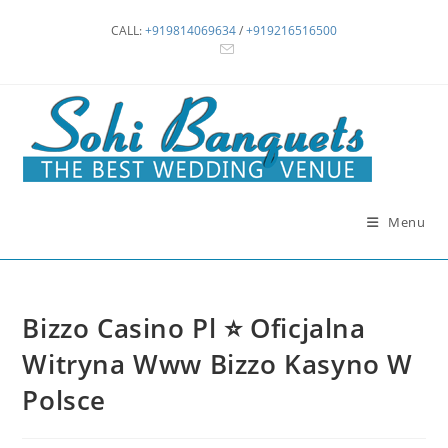
Skip
CALL:
+919814069634
/
+919216516500
to
content
Menu
Bizzo Casino Pl ⭐️ Oficjalna
Witryna Www Bizzo Kasyno W
Polsce