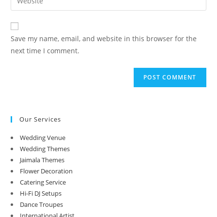
address
your
comment
to
website
comment
URL
Save my name, email, and website in this browser for the
(optional)
next time I comment.
Our Services
Wedding Venue
Wedding Themes
Jaimala Themes
Flower Decoration
Catering Service
Hi-Fi DJ Setups
Dance Troupes
International Artist