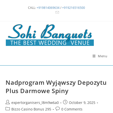
Skip
CALL:
+919814069634
/
+919216516500
to
content
Menu
Nadprogram Wyjąwszy Depozytu
Plus Darmowe Spiny
Post
Post
expertorganisers_l8m9w6a0
October 9, 2025
author:
published:
Post
Post
Bizzo Casino Bonus 295
0 Comments