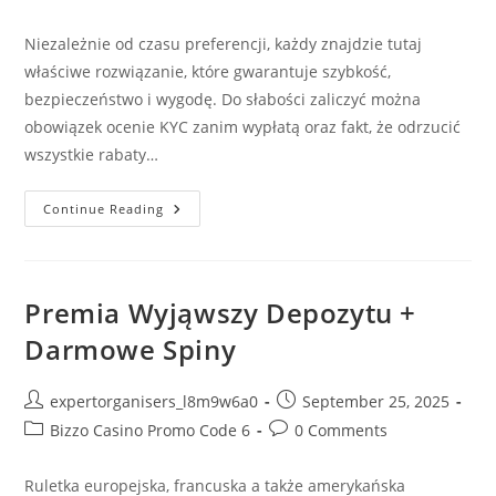
category:
comments:
Niezależnie od czasu preferencji, każdy znajdzie tutaj
właściwe rozwiązanie, które gwarantuje szybkość,
bezpieczeństwo i wygodę. Do słabości zaliczyć można
obowiązek ocenie KYC zanim wypłatą oraz fakt, że odrzucić
wszystkie rabaty…
Najlepsze
Continue Reading
Kasyno
Online
Premia Wyjąwszy Depozytu +
Darmowe Spiny
Post
Post
expertorganisers_l8m9w6a0
September 25, 2025
author:
published:
Post
Post
Bizzo Casino Promo Code 6
0 Comments
category:
comments:
Ruletka europejska, francuska a także amerykańska