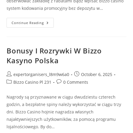
obserwować zakładkę z rabatami bądź wpisać bizzo casino
system kodowania promocyjny bez depozytu w…
Bizzo
Continue Reading
Casino
Nadprogram
Wyjąwszy
Depozytu
I
Bezpłatne
Bonusy I Rozrywki W Bizzo
Spiny
Kasyno Polska
Post
Post
expertorganisers_l8m9w6a0
October 6, 2025
author:
published:
Post
Post
Bizzo Casino Pl 231
0 Comments
category:
comments:
Nagrody są przyznawane w ciągu dwudziestu czterech
godzin, a bezpłatne spiny należy wykorzystać w ciągu trzy
dni. Bizzo Casino hojnie nagradza własnych
najaktywniejszych użytkowników, za pomocą programu
lojalnościowego. By do…