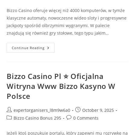
category:
comments:
Bizzo Casino oferuje więcej niż 4000 komputerów, w tymże
klasyczne automaty, nowoczesne wideo sloty i progresywne
jackpoty spośród olbrzymimi wygranymi. W palecie
znajdują się również gry stołowe, tego typu jakim…
Nadprogram
Continue Reading
Wyjąwszy
Depozytu
Plus
Darmowe
Spiny
Bizzo Casino Pl ⭐️ Oficjalna
Witryna Www Bizzo Kasyno W
Polsce
Post
Post
expertorganisers_l8m9w6a0
October 9, 2025
author:
published:
Post
Post
Bizzo Casino Bonus 295
0 Comments
category:
comments:
Jeżeli ktoś poszukuje portalu, który zapewni mu rozrywkę na