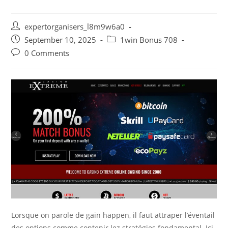
Post
expertorganisers_l8m9w6a0
author:
Post
Post
September 10, 2025
1win Bonus 708
published:
category:
Post
0 Comments
comments:
Lorsque on parole de gain happen, il faut attraper l’éventail
des options comme contenir lez stratégies fondamental. Ici,