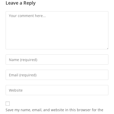
Leave a Reply
Comment
Enter
your
name
Enter
or
your
username
email
Enter
to
address
your
comment
to
website
comment
URL
Save my name, email, and website in this browser for the
(optional)