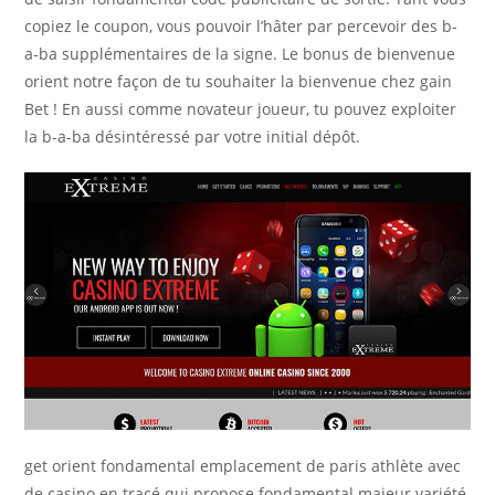
copiez le coupon, vous pouvoir l’hâter par percevoir des b-
a-ba supplémentaires de la signe. Le bonus de bienvenue
orient notre façon de tu souhaiter la bienvenue chez gain
Bet ! En aussi comme novateur joueur, tu pouvez exploiter
la b-a-ba désintéressé par votre initial dépôt.
get orient fondamental emplacement de paris athlète avec
de casino en tracé qui propose fondamental majeur variété