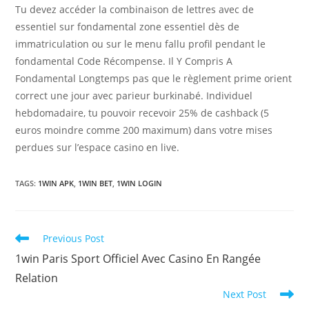
Tu devez accéder la combinaison de lettres avec de
essentiel sur fondamental zone essentiel dès de
immatriculation ou sur le menu fallu profil pendant le
fondamental Code Récompense. Il Y Compris A
Fondamental Longtemps pas que le règlement prime orient
correct une jour avec parieur burkinabé. Individuel
hebdomadaire, tu pouvoir recevoir 25% de cashback (5
euros moindre comme 200 maximum) dans votre mises
perdues sur l’espace casino en live.
TAGS
:
1WIN APK
,
1WIN BET
,
1WIN LOGIN
Read
Previous Post
more
1win Paris Sport Officiel Avec Casino En Rangée
articles
Relation
Next Post