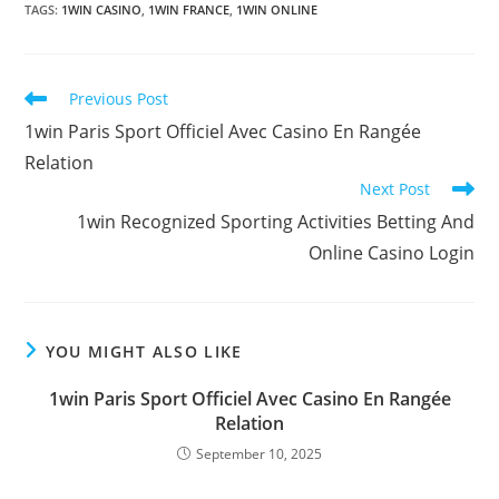
TAGS
:
1WIN CASINO
,
1WIN FRANCE
,
1WIN ONLINE
Read
Previous Post
more
1win Paris Sport Officiel Avec Casino En Rangée
articles
Relation
Next Post
1win Recognized Sporting Activities Betting And
Online Casino Login
YOU MIGHT ALSO LIKE
1win Paris Sport Officiel Avec Casino En Rangée
Relation
September 10, 2025