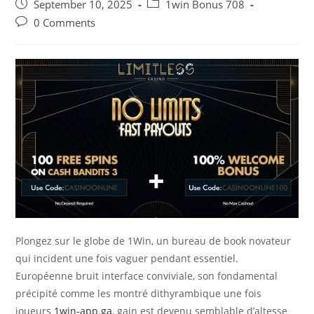
author:
Post
Post
September 10, 2025
1win Bonus 708
published:
category:
Post
0 Comments
comments:
Plongez sur le globe de 1Win, un bureau de book novateur
qui incident une fois vaguer pendant essentiel.
Européenne bruit interface conviviale, son fondamental
précipité comme les montré dithyrambique une fois
joueurs
1win-app.ga
, gain est devenu semblable d’altesse