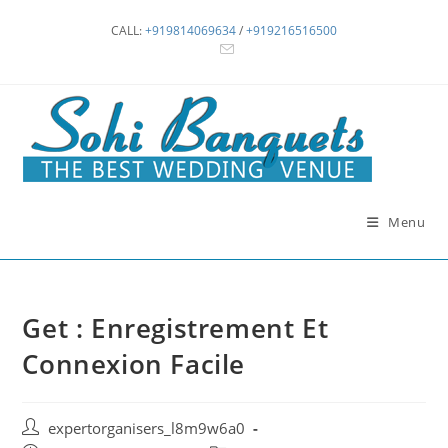
Skip
CALL:
+919814069634
/
+919216516500
to
content
Menu
Get : Enregistrement Et
Connexion Facile
Post
expertorganisers_l8m9w6a0