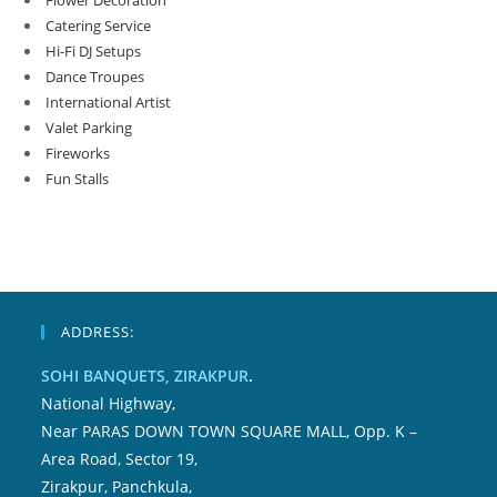
Flower Decoration
Catering Service
Hi-Fi DJ Setups
Dance Troupes
International Artist
Valet Parking
Fireworks
Fun Stalls
ADDRESS:
SOHI BANQUETS, ZIRAKPUR
.
National Highway,
Near PARAS DOWN TOWN SQUARE MALL, Opp. K –
Area Road, Sector 19,
Zirakpur, Panchkula,