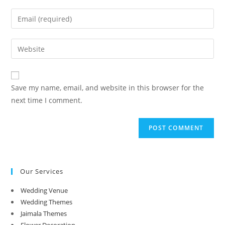
name
Enter
or
your
username
email
Enter
to
address
your
comment
to
website
comment
URL
Save my name, email, and website in this browser for the
(optional)
next time I comment.
Our Services
Wedding Venue
Wedding Themes
Jaimala Themes