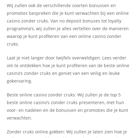
Wij zullen ook de verschillende soorten bonussen en
promoties bespreken die je kunt verwachten bij een online
casino zonder cruks. Van no deposit bonuses tot loyalty
programma’s, wij zullen je alles vertellen over de manieren
waarop je kunt profiteren van een online casino zonder
cruks.
Laat je niet langer door twijfels overweldigen. Lees verder
om te ontdekken hoe je kunt profiteren van de beste online
casino’s zonder cruks en geniet van een veilig en leuke
gokervaring.
Beste online casino zonder cruks: Wij zullen je de top 5
beste online casino’s zonder cruks presenteren, met hun
voor- en nadelen en de bonussen en promoties die je kunt
verwachten.
Zonder cruks online gokken: Wij zullen je laten zien hoe je