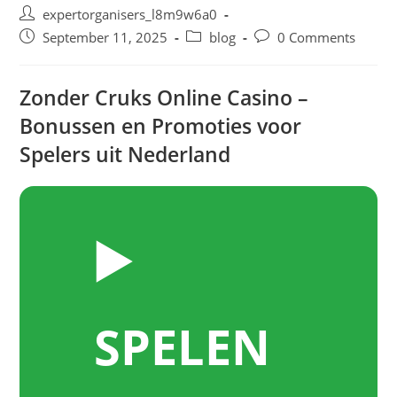
Post
expertorganisers_l8m9w6a0
author:
Post
Post
Post
September 11, 2025
blog
0 Comments
published:
category:
comments:
Zonder Cruks Online Casino –
Bonussen en Promoties voor
Spelers uit Nederland
▶️
SPELEN