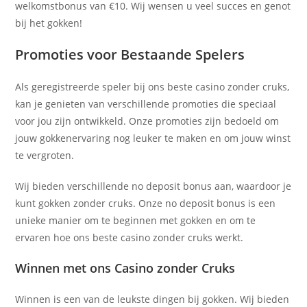
welkomstbonus van €10. Wij wensen u veel succes en genot
bij het gokken!
Promoties voor Bestaande Spelers
Als geregistreerde speler bij ons beste casino zonder cruks,
kan je genieten van verschillende promoties die speciaal
voor jou zijn ontwikkeld. Onze promoties zijn bedoeld om
jouw gokkenervaring nog leuker te maken en om jouw winst
te vergroten.
Wij bieden verschillende no deposit bonus aan, waardoor je
kunt gokken zonder cruks. Onze no deposit bonus is een
unieke manier om te beginnen met gokken en om te
ervaren hoe ons beste casino zonder cruks werkt.
Winnen met ons Casino zonder Cruks
Winnen is een van de leukste dingen bij gokken. Wij bieden