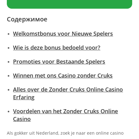
Содержимое
Welkomstbonus voor Nieuwe Spelers
Wie is deze bonus bedoeld voor?
Promoties voor Bestaande Spelers
Winnen met ons Casino zonder Cruks
Alles over de Zonder Cruks Online Casino
Erfaring
Voordelen van het Zonder Cruks Online
Casino
Als gokker uit Nederland, zoek je naar een online casino