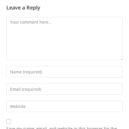
Leave a Reply
Comment
Enter
your
name
Enter
or
your
username
email
Enter
to
address
your
comment
to
website
comment
URL
Save my name, email, and website in this browser for the