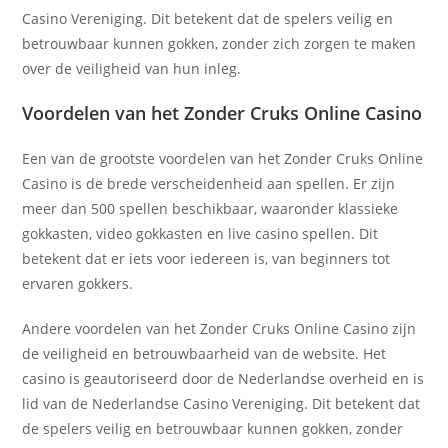
Casino Vereniging. Dit betekent dat de spelers veilig en
betrouwbaar kunnen gokken, zonder zich zorgen te maken
over de veiligheid van hun inleg.
Voordelen van het Zonder Cruks Online Casino
Een van de grootste voordelen van het Zonder Cruks Online
Casino is de brede verscheidenheid aan spellen. Er zijn
meer dan 500 spellen beschikbaar, waaronder klassieke
gokkasten, video gokkasten en live casino spellen. Dit
betekent dat er iets voor iedereen is, van beginners tot
ervaren gokkers.
Andere voordelen van het Zonder Cruks Online Casino zijn
de veiligheid en betrouwbaarheid van de website. Het
casino is geautoriseerd door de Nederlandse overheid en is
lid van de Nederlandse Casino Vereniging. Dit betekent dat
de spelers veilig en betrouwbaar kunnen gokken, zonder