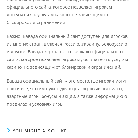
официального сайта, которое позволяет игрокам
доступаться к услугам казино, не зависящим от
блокировок и ограничений.
Важно! Вавада официальный сайт доступен для игроков
из многих стран, включая Россию, Украину, Белоруссию
и другие. Вавада зеркало – это зеркало официального
сайта, которое позволяет игрокам доступаться к услугам
казино, не зависящим от блокировок и ограничений.
Вавада официальный сайт – это место, где игроки могут
найти все, что им нужно для игры: игровые автоматы,
азартные игры, бонусы и акции, а также информацию о
правилах и условиях игры.
YOU MIGHT ALSO LIKE