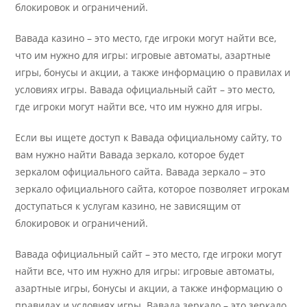
блокировок и ограничений.
Вавада казино – это место, где игроки могут найти все,
что им нужно для игры: игровые автоматы, азартные
игры, бонусы и акции, а также информацию о правилах и
условиях игры. Вавада официальный сайт – это место,
где игроки могут найти все, что им нужно для игры.
Если вы ищете доступ к Вавада официальному сайту, то
вам нужно найти Вавада зеркало, которое будет
зеркалом официального сайта. Вавада зеркало – это
зеркало официального сайта, которое позволяет игрокам
доступаться к услугам казино, не зависящим от
блокировок и ограничений.
Вавада официальный сайт – это место, где игроки могут
найти все, что им нужно для игры: игровые автоматы,
азартные игры, бонусы и акции, а также информацию о
правилах и условиях игры. Вавада зеркало – это зеркало