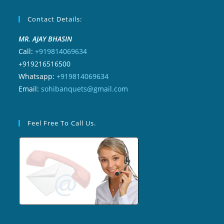
Contact Details:
MR. AJAY BHASIN
Call:
+919814069634
+919216516500
Whatsapp:
+919814069634
Email:
sohibanquets@gmail.com
Feel Free To Call Us.