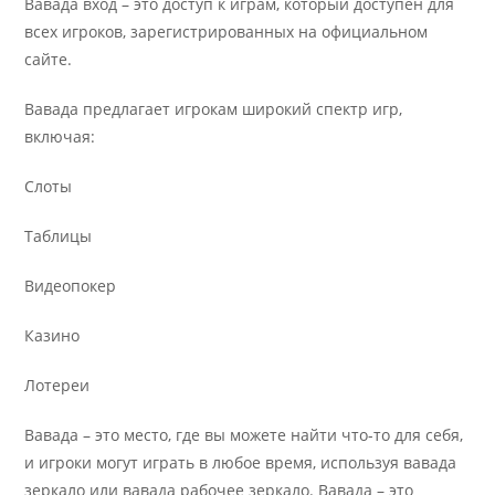
Вавада вход – это доступ к играм, который доступен для
всех игроков, зарегистрированных на официальном
сайте.
Вавада предлагает игрокам широкий спектр игр,
включая:
Слоты
Таблицы
Видеопокер
Казино
Лотереи
Вавада – это место, где вы можете найти что-то для себя,
и игроки могут играть в любое время, используя вавада
зеркало или вавада рабочее зеркало. Вавада – это