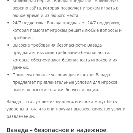
Мобильная версия: Вавада предлагает мобильную
версию сайта, которая позволяет игрокам играть в
любое время и из любого места.
24/7 поддержка: Вавада предлагает 24/7 поддержку,
которая помогает игрокам решать любые вопросы и
проблемы.
Высокие требования безопасности: Вавада
предлагает высокие требования безопасности,
которые обеспечивают безопасность игроков и их
данных.
Привлекательные условия для игроков: Вавада
предлагает привлекательные условия для игроков,
включая высокие ставки, бонусы и акции.
Вавада – это лучшее из лучшего, и игроки могут быть
уверены в том, что они получат высокое качество услуг и
развлечений.
Вавада – безопасное и надежное