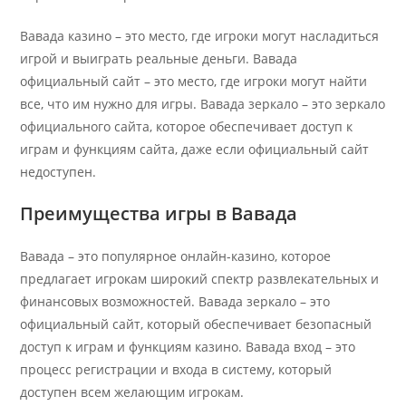
Вавада казино – это место, где игроки могут насладиться
игрой и выиграть реальные деньги. Вавада
официальный сайт – это место, где игроки могут найти
все, что им нужно для игры. Вавада зеркало – это зеркало
официального сайта, которое обеспечивает доступ к
играм и функциям сайта, даже если официальный сайт
недоступен.
Преимущества игры в Вавада
Вавада – это популярное онлайн-казино, которое
предлагает игрокам широкий спектр развлекательных и
финансовых возможностей. Вавада зеркало – это
официальный сайт, который обеспечивает безопасный
доступ к играм и функциям казино. Вавада вход – это
процесс регистрации и входа в систему, который
доступен всем желающим игрокам.