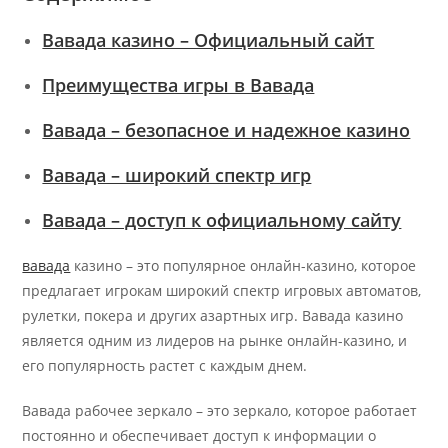
Вавада казино – Официальный сайт
Преимущества игры в Вавада
Вавада – безопасное и надежное казино
Вавада – широкий спектр игр
Вавада – доступ к официальному сайту
вавада
казино – это популярное онлайн-казино, которое
предлагает игрокам широкий спектр игровых автоматов,
рулетки, покера и других азартных игр. Вавада казино
является одним из лидеров на рынке онлайн-казино, и
его популярность растет с каждым днем.
Вавада рабочее зеркало – это зеркало, которое работает
постоянно и обеспечивает доступ к информации о