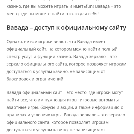
казино, где вы можете играть и иметьfun! Вавада – это
место, где вы можете найти что-то для себя!
Вавада – доступ к официальному сайту
Однако, не все игроки знают, что Вавада имеет
официальный сайт, на котором можно найти полный
спектр услуг и функций казино. Вавада зеркало – это
зеркало официального сайта, которое позволяет игрокам
доступаться к услугам казино, не зависящим от
блокировок и ограничений.
Вавада официальный сайт – это место, где игроки могут
найти все, что им нужно для игры: игровые автоматы,
азартные игры, бонусы и акции, а также информацию о
правилах и условиях игры. Вавада зеркало – это зеркало
официального сайта, которое позволяет игрокам
доступаться к услугам казино, не зависящим от