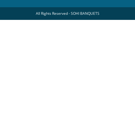
All Rights Reserved - SOHI BANQUETS