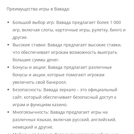
Преимущества игры в Вавада:
Большой выбор игр: Вавада предлагает более 1 000
игр, включая слоты, карточные игры, рулетку, бинго и
другие.
Высокие ставки: Вавада предлагает высокие ставки,
что обеспечивает игрокам возможность выиграть
большие суммы денег.
Бонусы и акции: Вавада предлагает различные
бонусы и акции, которые помогают игрокам
увеличить свой банкролл.
Безопасность: Вавада зеркало – это официальный
сайт, который обеспечивает безопасный доступ к
играм и функциям казино.
Многоязычность: Вавада предлагает игры на
различных языках, включая русский, английский,
немецкий и другие.