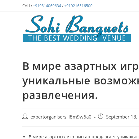
Skip
CALL:
+919814069634
/
+919216516500
to
content
В мире азартных игр
уникальные возможн
развлечения.
Post
Post
expertorganisers_l8m9w6a0
September 18,
author:
published:
В мире азартных игр пин ап предлагает уникальн