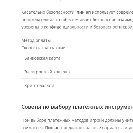
Касательно безопасности,
пин ап
использует соврем
пользователей, что обеспечивает безопасное взаимо
уверены в конфиденциальности и безопасности свои
Метод оплаты
Скорость транзакции
Банковская карта
Электронный кошелек
Криптовалюта
Советы по выбору платежных инструме
При выборе платежных методов игроки должны учиты
взиматься.
Пин ап
предлагает разные варианты, и иг