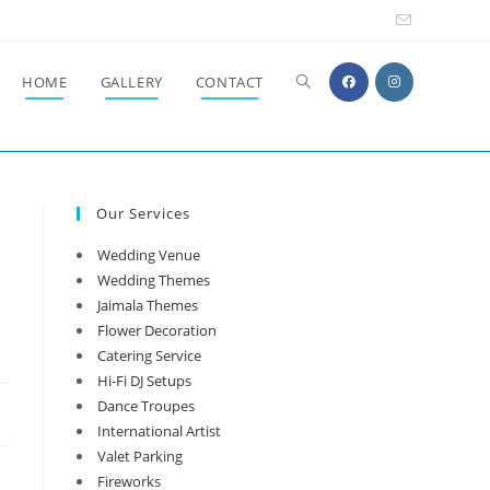
Toggle
HOME
GALLERY
CONTACT
website
Our Services
search
Wedding Venue
Wedding Themes
Jaimala Themes
Flower Decoration
Catering Service
Hi-Fi DJ Setups
Dance Troupes
International Artist
Valet Parking
Fireworks