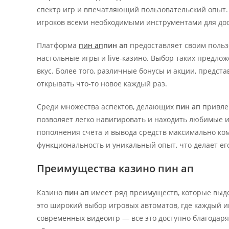
спектр игр и впечатляющий пользовательский опыт. Э
игроков всеми необходимыми инструментами для до
Платформа
пин ап
пин ап
предоставляет своим пользо
настольные игры и live-казино. Выбор таких предло
вкус. Более того, различные бонусы и акции, предс
открывать что-то новое каждый раз.
Среди множества аспектов, делающих
пин ап
привлек
позволяет легко навигировать и находить любимые 
пополнения счёта и вывода средств максимально ко
функциональность и уникальный опыт, что делает ег
Преимущества казино пин ап
Казино
пин ап
имеет ряд преимуществ, которые выде
это широкий выбор игровых автоматов, где каждый иг
современных видеоигр — все это доступно благодар