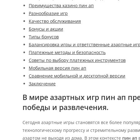
Преимущества казино пин ап
Разнообразие игр
Качество обслуживания
Бонусы и акции
Типы бонусов
Балансировка игры и ответственные азартные иг
Платежные методы и безопасность
Советы по выбору платежных инструментов
Мобильная версия пин ап
Cравнение мобильной и десктопной версии
Заключение
В мире азартных игр пин ап п
победы и развлечения.
Сегодня азартные игры становятся все более попул
технологическому прогрессу и стремительному разв
азартом не выходя из дома. В этом контексте
пин ап
в