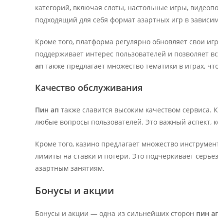
категорий, включая слоты, настольные игры, видеопок
подходящий для себя формат азартных игр в зависи
Кроме того, платформа регулярно обновляет свои иг
поддерживает интерес пользователей и позволяет вс
ап
также предлагает множество тематики в играх, чт
Качество обслуживания
Пин ап
также славится высоким качеством сервиса. К
любые вопросы пользователей. Это важный аспект, к
Кроме того, казино предлагает множество инструмен
лимиты на ставки и потери. Это подчеркивает серьез
азартным занятиям.
Бонусы и акции
Бонусы и акции — одна из сильнейших сторон
пин а