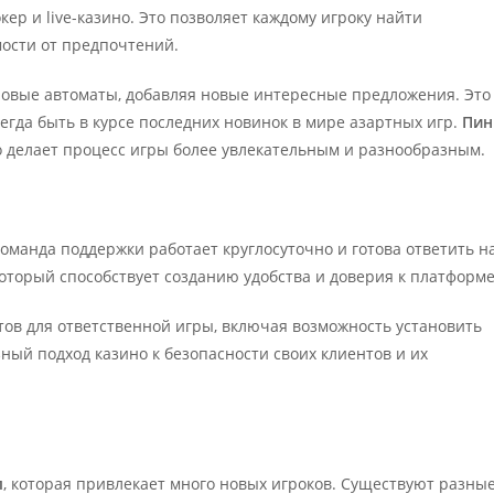
ер и live-казино. Это позволяет каждому игроку найти
мости от предпочтений.
ровые автоматы, добавляя новые интересные предложения. Это
егда быть в курсе последних новинок в мире азартных игр.
Пин
о делает процесс игры более увлекательным и разнообразным.
оманда поддержки работает круглосуточно и готова ответить н
оторый способствует созданию удобства и доверия к платформе
тов для ответственной игры, включая возможность установить
ный подход казино к безопасности своих клиентов и их
п
, которая привлекает много новых игроков. Существуют разны