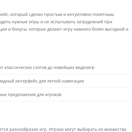
фейс, который сделан простым и интуитивно понятным.
ходить нужные игры и не испытывать затруднений при
ции и бонусы, которые делают игру намного более выгодной и
т классических слотов до новейших видеоигр
лядный интерфейс для легкой навигации
ные предложения для игроков
ется разнообразие игр. Игроки могут выбирать из множества