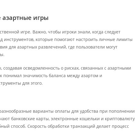
е азартные игры
твенной игре. Важно, чтобы игроки знали, когда следует
ряд инструментов, которые помогают настроить личные лимиты
овия для азартных развлечений, где пользователи могут
сы.
 создавая осведомленность о рисках, связанных с азартными
ок понимал значимость баланса между азартом и
трументы для этого.
разнообразные варианты оплаты для удобства при пополнении
ают банковские карты, электронные кошельки и криптовалюту
бный способ. Скорость обработки транзакций делает процесс