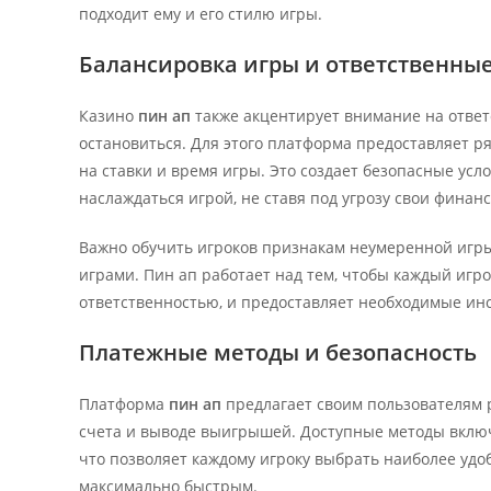
подходит ему и его стилю игры.
Балансировка игры и ответственны
Казино
пин ап
также акцентирует внимание на ответс
остановиться. Для этого платформа предоставляет 
на ставки и время игры. Это создает безопасные усл
наслаждаться игрой, не ставя под угрозу свои финан
Важно обучить игроков признакам неумеренной игры,
играми. Пин ап работает над тем, чтобы каждый игр
ответственностью, и предоставляет необходимые инс
Платежные методы и безопасность
Платформа
пин ап
предлагает своим пользователям 
счета и выводе выигрышей. Доступные методы включ
что позволяет каждому игроку выбрать наиболее удо
максимально быстрым.