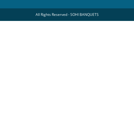
All Rights Reserved - SOHI BANQUETS