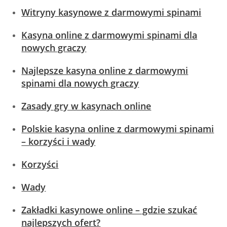
Witryny kasynowe z darmowymi spinami
Kasyna online z darmowymi spinami dla
nowych graczy
Najlepsze kasyna online z darmowymi
spinami dla nowych graczy
Zasady gry w kasynach online
Polskie kasyna online z darmowymi spinami
– korzyści i wady
Korzyści
Wady
Zakładki kasynowe online – gdzie szukać
najlepszych ofert?