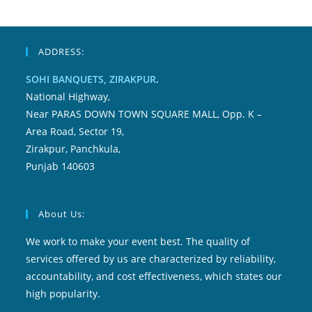
ADDRESS:
SOHI BANQUETS, ZIRAKPUR
.
National Highway,
Near PARAS DOWN TOWN SQUARE MALL, Opp. K –
Area Road, Sector 19,
Zirakpur, Panchkula,
Punjab 140603
About Us:
We work to make your event best. The quality of
services offered by us are characterized by reliability,
accountability, and cost effectiveness, which states our
high popularity.