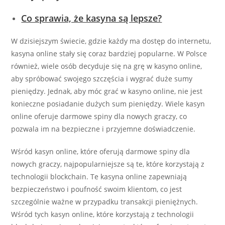
Co sprawia, że kasyna są lepsze?
W dzisiejszym świecie, gdzie każdy ma dostęp do internetu,
kasyna online stały się coraz bardziej popularne. W Polsce
również, wiele osób decyduje się na grę w kasyno online,
aby spróbować swojego szczęścia i wygrać duże sumy
pieniędzy. Jednak, aby móc grać w kasyno online, nie jest
konieczne posiadanie dużych sum pieniędzy. Wiele kasyn
online oferuje darmowe spiny dla nowych graczy, co
pozwala im na bezpieczne i przyjemne doświadczenie.
Wśród kasyn online, które oferują darmowe spiny dla
nowych graczy, najpopularniejsze są te, które korzystają z
technologii blockchain. Te kasyna online zapewniają
bezpieczeństwo i poufność swoim klientom, co jest
szczególnie ważne w przypadku transakcji pieniężnych.
Wśród tych kasyn online, które korzystają z technologii