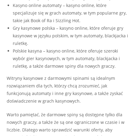
Kasyno online automaty – kasyno online, które
specjalizuje się w grach automaty, w tym popularne gry,
takie jak Book of Ra i Sizzling Hot.
Gry kasynowe polska – kasyno online, które oferuje gry
kasynowe w języku polskim, w tym automaty, blackjacka i
ruletkę.
Polskie kasyna – kasyno online, które oferuje szeroki
wybór gier kasynowych, w tym automaty, blackjacka i
ruletkę, a także darmowe spiny dla nowych graczy.
Witryny kasynowe z darmowymi spinami są idealnym
rozwiązaniem dla tych, którzy chcą zrozumieć, jak
funkcjonują automaty i inne gry kasynowe, a także zyskać
doświadczenie w grach kasynowych.
Warto pamiętać, że darmowe spiny są dostępne tylko dla
nowych graczy, a także że są one ograniczone w czasie i w
liczbie. Dlatego warto sprawdzić warunki oferty, aby