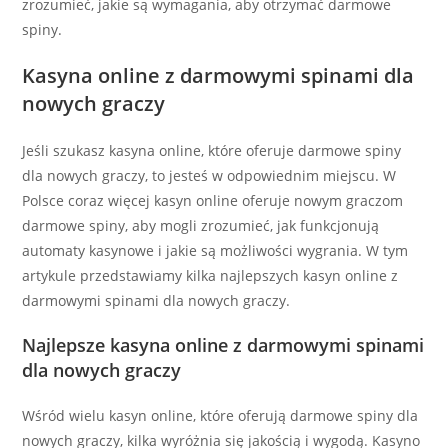
zrozumieć, jakie są wymagania, aby otrzymać darmowe
spiny.
Kasyna online z darmowymi spinami dla
nowych graczy
Jeśli szukasz kasyna online, które oferuje darmowe spiny
dla nowych graczy, to jesteś w odpowiednim miejscu. W
Polsce coraz więcej kasyn online oferuje nowym graczom
darmowe spiny, aby mogli zrozumieć, jak funkcjonują
automaty kasynowe i jakie są możliwości wygrania. W tym
artykule przedstawiamy kilka najlepszych kasyn online z
darmowymi spinami dla nowych graczy.
Najlepsze kasyna online z darmowymi spinami
dla nowych graczy
Wśród wielu kasyn online, które oferują darmowe spiny dla
nowych graczy, kilka wyróżnia się jakością i wygodą. Kasyno