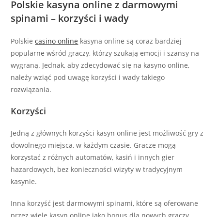
Polskie kasyna online z darmowymi
spinami – korzyści i wady
Polskie
casino online
kasyna online są coraz bardziej
popularne wśród graczy, którzy szukają emocji i szansy na
wygraną. Jednak, aby zdecydować się na kasyno online,
należy wziąć pod uwagę korzyści i wady takiego
rozwiązania.
Korzyści
Jedną z głównych korzyści kasyn online jest możliwość gry z
dowolnego miejsca, w każdym czasie. Gracze mogą
korzystać z różnych automatów, kasiń i innych gier
hazardowych, bez konieczności wizyty w tradycyjnym
kasynie.
Inna korzyść jest darmowymi spinami, które są oferowane
przez wiele kasyn online jako bonus dla nowych graczy.