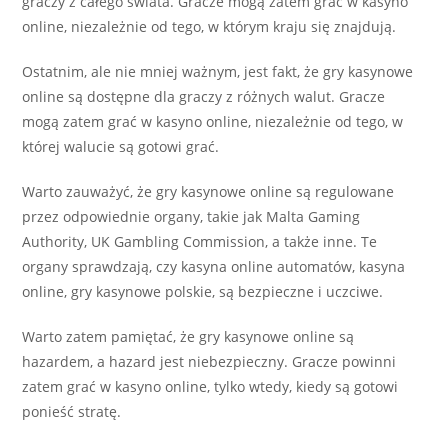
graczy z całego świata. Gracze mogą zatem grać w kasyno
online, niezależnie od tego, w którym kraju się znajdują.
Ostatnim, ale nie mniej ważnym, jest fakt, że gry kasynowe
online są dostępne dla graczy z różnych walut. Gracze
mogą zatem grać w kasyno online, niezależnie od tego, w
której walucie są gotowi grać.
Warto zauważyć, że gry kasynowe online są regulowane
przez odpowiednie organy, takie jak Malta Gaming
Authority, UK Gambling Commission, a także inne. Te
organy sprawdzają, czy kasyna online automatów, kasyna
online, gry kasynowe polskie, są bezpieczne i uczciwe.
Warto zatem pamiętać, że gry kasynowe online są
hazardem, a hazard jest niebezpieczny. Gracze powinni
zatem grać w kasyno online, tylko wtedy, kiedy są gotowi
ponieść stratę.