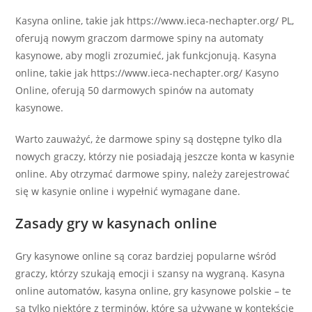
Kasyna online, takie jak https://www.ieca-nechapter.org/ PL,
oferują nowym graczom darmowe spiny na automaty
kasynowe, aby mogli zrozumieć, jak funkcjonują. Kasyna
online, takie jak https://www.ieca-nechapter.org/ Kasyno
Online, oferują 50 darmowych spinów na automaty
kasynowe.
Warto zauważyć, że darmowe spiny są dostępne tylko dla
nowych graczy, którzy nie posiadają jeszcze konta w kasynie
online. Aby otrzymać darmowe spiny, należy zarejestrować
się w kasynie online i wypełnić wymagane dane.
Zasady gry w kasynach online
Gry kasynowe online są coraz bardziej popularne wśród
graczy, którzy szukają emocji i szansy na wygraną. Kasyna
online automatów, kasyna online, gry kasynowe polskie – te
są tylko niektóre z terminów, które są używane w kontekście