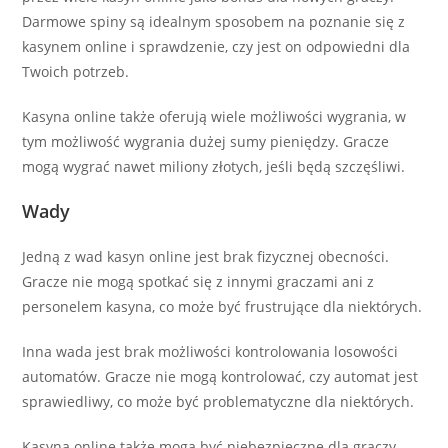
Darmowe spiny są idealnym sposobem na poznanie się z
kasynem online i sprawdzenie, czy jest on odpowiedni dla
Twoich potrzeb.
Kasyna online także oferują wiele możliwości wygrania, w
tym możliwość wygrania dużej sumy pieniędzy. Gracze
mogą wygrać nawet miliony złotych, jeśli będą szczęśliwi.
Wady
Jedną z wad kasyn online jest brak fizycznej obecności.
Gracze nie mogą spotkać się z innymi graczami ani z
personelem kasyna, co może być frustrujące dla niektórych.
Inna wada jest brak możliwości kontrolowania losowości
automatów. Gracze nie mogą kontrolować, czy automat jest
sprawiedliwy, co może być problematyczne dla niektórych.
Kasyna online także mogą być niebezpieczne dla graczy,