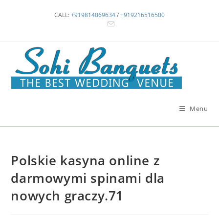
Skip
CALL:
+919814069634
/
+919216516500
to
content
Menu
Polskie kasyna online z
darmowymi spinami dla
nowych graczy.71