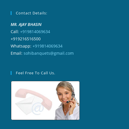
Contact Details:
MR. AJAY BHASIN
Call:
+919814069634
+919216516500
Whatsapp:
+919814069634
Email:
sohibanquets@gmail.com
Feel Free To Call Us.