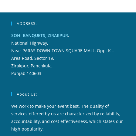
ADDRESS:
SOHI BANQUETS, ZIRAKPUR
.
National Highway,
Near PARAS DOWN TOWN SQUARE MALL, Opp. K –
Area Road, Sector 19,
Zirakpur, Panchkula,
Punjab 140603
About Us:
We work to make your event best. The quality of
services offered by us are characterized by reliability,
accountability, and cost effectiveness, which states our
high popularity.