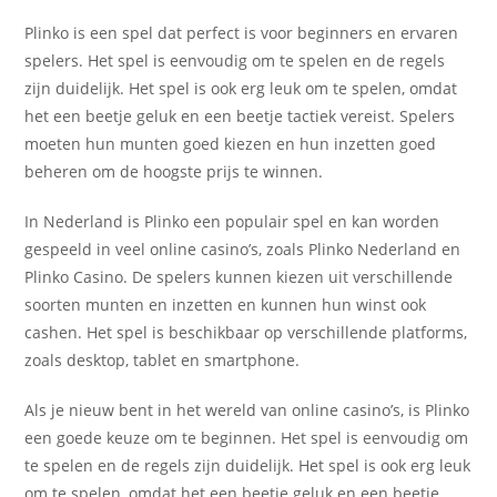
Plinko is een spel dat perfect is voor beginners en ervaren
spelers. Het spel is eenvoudig om te spelen en de regels
zijn duidelijk. Het spel is ook erg leuk om te spelen, omdat
het een beetje geluk en een beetje tactiek vereist. Spelers
moeten hun munten goed kiezen en hun inzetten goed
beheren om de hoogste prijs te winnen.
In Nederland is Plinko een populair spel en kan worden
gespeeld in veel online casino’s, zoals Plinko Nederland en
Plinko Casino. De spelers kunnen kiezen uit verschillende
soorten munten en inzetten en kunnen hun winst ook
cashen. Het spel is beschikbaar op verschillende platforms,
zoals desktop, tablet en smartphone.
Als je nieuw bent in het wereld van online casino’s, is Plinko
een goede keuze om te beginnen. Het spel is eenvoudig om
te spelen en de regels zijn duidelijk. Het spel is ook erg leuk
om te spelen, omdat het een beetje geluk en een beetje