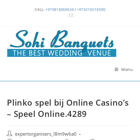
Skip
CALL:
+919814069634
/
+919216516500
to
content
Menu
Plinko spel bij Online Casino’s
– Speel Online.4289
Post
expertorganisers_l8m9w6a0