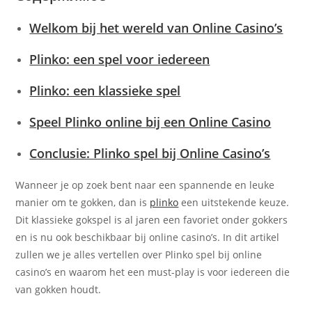
Welkom bij het wereld van Online Casino’s
Plinko: een spel voor iedereen
Plinko: een klassieke spel
Speel Plinko online bij een Online Casino
Conclusie: Plinko spel bij Online Casino’s
Wanneer je op zoek bent naar een spannende en leuke
manier om te gokken, dan is
plinko
een uitstekende keuze.
Dit klassieke gokspel is al jaren een favoriet onder gokkers
en is nu ook beschikbaar bij online casino’s. In dit artikel
zullen we je alles vertellen over Plinko spel bij online
casino’s en waarom het een must-play is voor iedereen die
van gokken houdt.