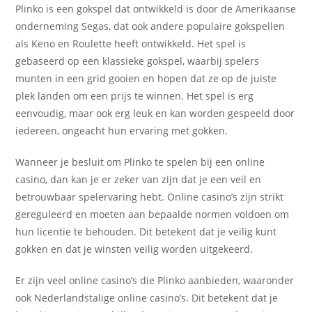
Plinko is een gokspel dat ontwikkeld is door de Amerikaanse
onderneming Segas, dat ook andere populaire gokspellen
als Keno en Roulette heeft ontwikkeld. Het spel is
gebaseerd op een klassieke gokspel, waarbij spelers
munten in een grid gooien en hopen dat ze op de juiste
plek landen om een prijs te winnen. Het spel is erg
eenvoudig, maar ook erg leuk en kan worden gespeeld door
iedereen, ongeacht hun ervaring met gokken.
Wanneer je besluit om Plinko te spelen bij een online
casino, dan kan je er zeker van zijn dat je een veil en
betrouwbaar spelervaring hebt. Online casino’s zijn strikt
gereguleerd en moeten aan bepaalde normen voldoen om
hun licentie te behouden. Dit betekent dat je veilig kunt
gokken en dat je winsten veilig worden uitgekeerd.
Er zijn veel online casino’s die Plinko aanbieden, waaronder
ook Nederlandstalige online casino’s. Dit betekent dat je