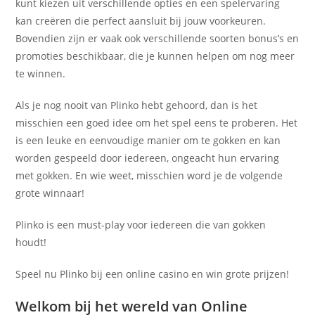
kunt kiezen uit verschillende opties en een spelervaring
kan creëren die perfect aansluit bij jouw voorkeuren.
Bovendien zijn er vaak ook verschillende soorten bonus’s en
promoties beschikbaar, die je kunnen helpen om nog meer
te winnen.
Als je nog nooit van Plinko hebt gehoord, dan is het
misschien een goed idee om het spel eens te proberen. Het
is een leuke en eenvoudige manier om te gokken en kan
worden gespeeld door iedereen, ongeacht hun ervaring
met gokken. En wie weet, misschien word je de volgende
grote winnaar!
Plinko is een must-play voor iedereen die van gokken
houdt!
Speel nu Plinko bij een online casino en win grote prijzen!
Welkom bij het wereld van Online