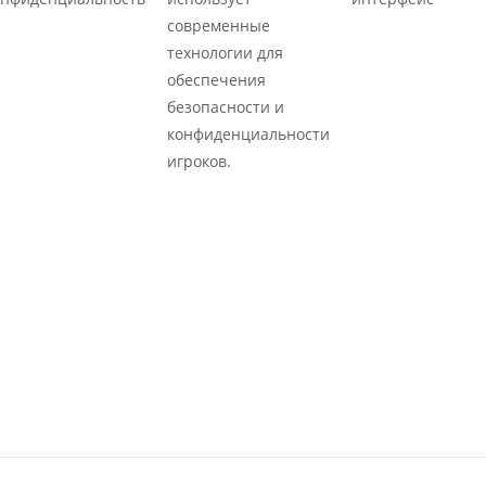
современные
технологии для
обеспечения
безопасности и
конфиденциальности
игроков.