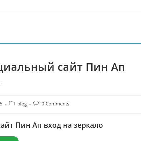
ициальный сайт Пин Ап
3
Post
Post
25
blog
0 Comments
category:
comments:
айт Пин Ап вход на зеркало