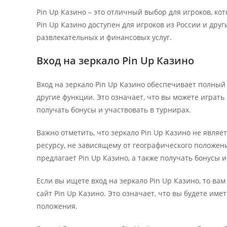
Pin Up Казино – это отличный выбор для игроков, к
Pin Up Казино доступен для игроков из России и дру
развлекательных и финансовых услуг.
Вход на зеркало Pin Up Казино
Вход на зеркало Pin Up Казино обеспечивает полный 
другие функции. Это означает, что вы можете играть
получать бонусы и участвовать в турнирах.
Важно отметить, что зеркало Pin Up Казино не являе
ресурсу, не зависящему от географического положени
предлагает Pin Up Казино, а также получать бонусы и
Если вы ищете вход на зеркало Pin Up Казино, то ва
сайт Pin Up Казино. Это означает, что вы будете име
положения.