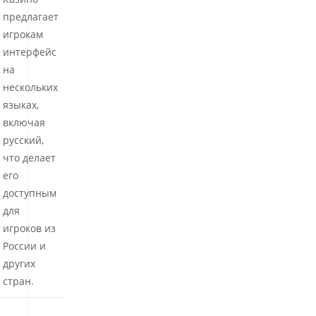
предлагает
игрокам
интерфейс
на
нескольких
языках,
включая
русский,
что делает
его
доступным
для
игроков из
России и
других
стран.