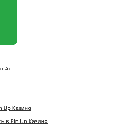
н Ап
n Up Казино
ь в Pin Up Казино