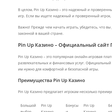
В целом, Pin Up Казино – это надежный и проверенны
игр. Если вы ищете надежный и проверенный игрок, т
Важно! Прежде чем начать играть, убедитесь, что вы 
законной в вашей стране.
Pin Up Казино – Официальный сайт 
Pin Up Казино – это популярная онлайн-игровая пла
развлекательных и финансовых услуг. Официальный сай
им нужно для комфортной и безопасной игры.
Преимущества Pin Up Казино
Pin Up Казино предлагает игрокам несколько преиму
Большой
Pin Up
Бонусы
Pin Up
Б
выбор
Казино
и
Казино
к