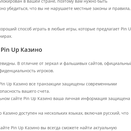
блокирован в вашей стране, поэтому вам нужно быть
жно убедиться, что вы не нарушаете местные законы и правила,
 хороший способ играть в любые игры, которые предлагает Pin 
нирах.
Pin Up Казино
евидны. В отличие от зеркал и фальшивых сайтов, официальны
нфиденциальность игроков.
 Pin Up Казино все транзакции защищены современными
опасность вашего счета.
ьном сайте Pin Up Казино ваша личная информация защищена
 Казино доступен на нескольких языках, включая русский, что
айте Pin Up Казино вы всегда сможете найти актуальную