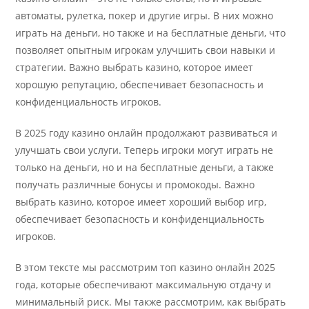
автоматы, рулетка, покер и другие игры. В них можно
играть на деньги, но также и на бесплатные деньги, что
позволяет опытным игрокам улучшить свои навыки и
стратегии. Важно выбрать казино, которое имеет
хорошую репутацию, обеспечивает безопасность и
конфиденциальность игроков.
В 2025 году казино онлайн продолжают развиваться и
улучшать свои услуги. Теперь игроки могут играть не
только на деньги, но и на бесплатные деньги, а также
получать различные бонусы и промокоды. Важно
выбрать казино, которое имеет хороший выбор игр,
обеспечивает безопасность и конфиденциальность
игроков.
В этом тексте мы рассмотрим топ казино онлайн 2025
года, которые обеспечивают максимальную отдачу и
минимальный риск. Мы также рассмотрим, как выбрать