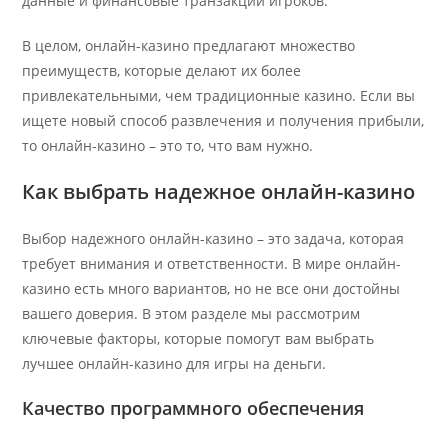
данные и финансовые транзакции игроков.
В целом, онлайн-казино предлагают множество
преимуществ, которые делают их более
привлекательными, чем традиционные казино. Если вы
ищете новый способ развлечения и получения прибыли,
то онлайн-казино – это то, что вам нужно.
Как выбрать надежное онлайн-казино
Выбор надежного онлайн-казино – это задача, которая
требует внимания и ответственности. В мире онлайн-
казино есть много вариантов, но не все они достойны
вашего доверия. В этом разделе мы рассмотрим
ключевые факторы, которые помогут вам выбрать
лучшее онлайн-казино для игры на деньги.
Качество программного обеспечения