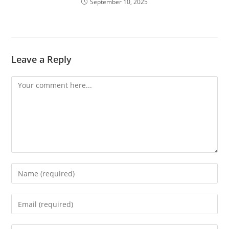
September 10, 2025
Leave a Reply
Comment
Enter
your
name
Enter
or
your
username
email