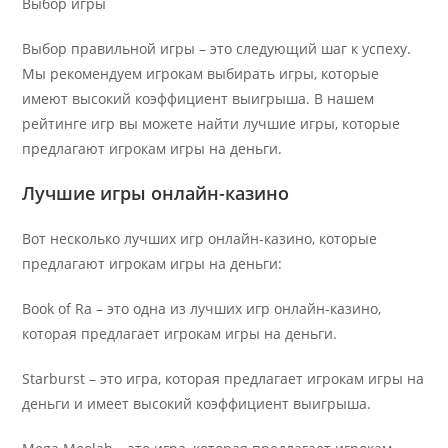
Выбор игры
Выбор правильной игры – это следующий шаг к успеху.
Мы рекомендуем игрокам выбирать игры, которые
имеют высокий коэффициент выигрыша. В нашем
рейтинге игр вы можете найти лучшие игры, которые
предлагают игрокам игры на деньги.
Лучшие игры онлайн-казино
Вот несколько лучших игр онлайн-казино, которые
предлагают игрокам игры на деньги:
Book of Ra – это одна из лучших игр онлайн-казино,
которая предлагает игрокам игры на деньги.
Starburst – это игра, которая предлагает игрокам игры на
деньги и имеет высокий коэффициент выигрыша.