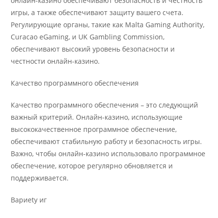
онлайн-казино обеспечивают безопасность и честность
игры, а также обеспечивают защиту вашего счета.
Регулирующие органы, такие как Malta Gaming Authority,
Curacao eGaming, и UK Gambling Commission,
обеспечивают высокий уровень безопасности и
честности онлайн-казино.
Качество программного обеспечения
Качество программного обеспечения – это следующий
важный критерий. Онлайн-казино, использующие
высококачественное программное обеспечение,
обеспечивают стабильную работу и безопасность игры.
Важно, чтобы онлайн-казино использовало программное
обеспечение, которое регулярно обновляется и
поддерживается.
Вариety иг