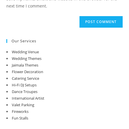
(optional)
next time I comment.
Our Services
Wedding Venue
Wedding Themes
Jaimala Themes
Flower Decoration
Catering Service
Hi-Fi DJ Setups
Dance Troupes
International Artist
Valet Parking
Fireworks
Fun Stalls