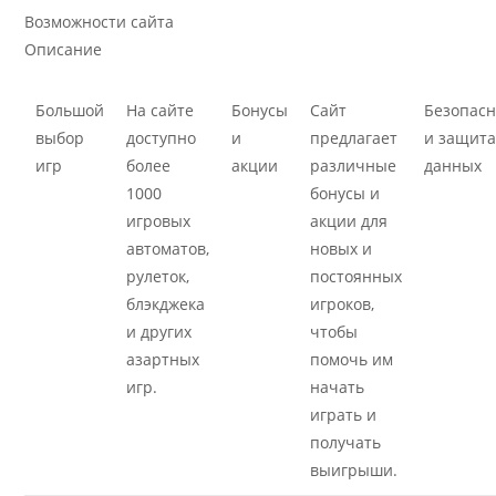
Возможности сайта
Описание
Большой
На сайте
Бонусы
Сайт
Безопасн
выбор
доступно
и
предлагает
и защит
игр
более
акции
различные
данных
1000
бонусы и
игровых
акции для
автоматов,
новых и
рулеток,
постоянных
блэкджека
игроков,
и других
чтобы
азартных
помочь им
игр.
начать
играть и
получать
выигрыши.