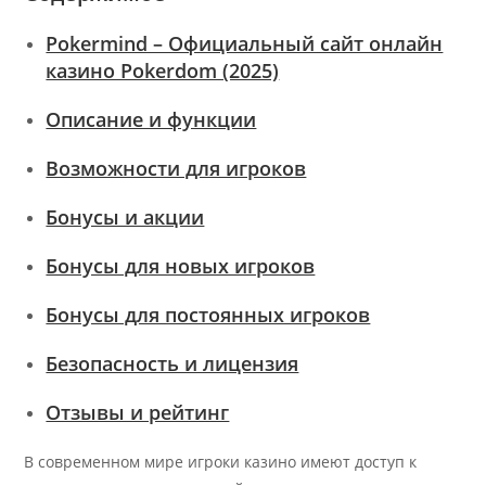
Pokermind – Официальный сайт онлайн
казино Pokerdom (2025)
Описание и функции
Возможности для игроков
Бонусы и акции
Бонусы для новых игроков
Бонусы для постоянных игроков
Безопасность и лицензия
Отзывы и рейтинг
В современном мире игроки казино имеют доступ к