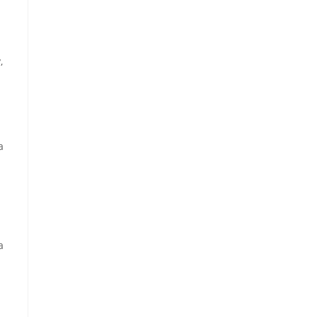
,
a
a