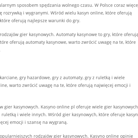
pularnym sposobem spędzania wolnego czasu. W Polsce coraz więce
ię rozrywką i wygranymi. Wśród wielu kasyn online, które oferują
które oferują najlepsze warunki do gry.
rodzajów gier kasynowych. Automaty kasynowe to gry, które oferuj
które oferują automaty kasynowe, warto zwrócić uwagę na te, które
.
arciane, gry hazardowe, gry z automaty, gry z ruletką i wiele
ine, warto zwrócić uwagę na te, które oferują najwięcej emocji i
w gier kasynowych. Kasyno online pl oferuje wiele gier kasynowych
 ruletką i wiele innych. Wśród gier kasynowych, które oferuje kasy
ięcej emocji i szansę na wygraną.
popularniejszych rodzajów gier kasynowych. Kasyno online opinie