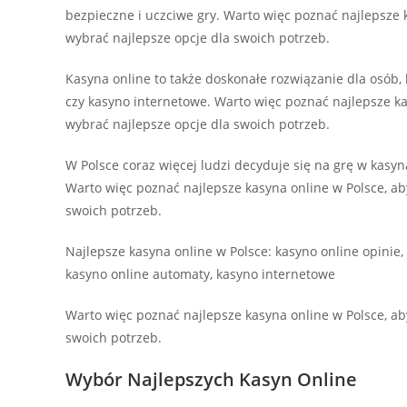
bezpieczne i uczciwe gry. Warto więc poznać najlepsze
wybrać najlepsze opcje dla swoich potrzeb.
Kasyna online to także doskonałe rozwiązanie dla osób, 
czy kasyno internetowe. Warto więc poznać najlepsze k
wybrać najlepsze opcje dla swoich potrzeb.
W Polsce coraz więcej ludzi decyduje się na grę w kas
Warto więc poznać najlepsze kasyna online w Polsce, a
swoich potrzeb.
Najlepsze kasyna online w Polsce: kasyno online opinie, 
kasyno online automaty, kasyno internetowe
Warto więc poznać najlepsze kasyna online w Polsce, a
swoich potrzeb.
Wybór Najlepszych Kasyn Online