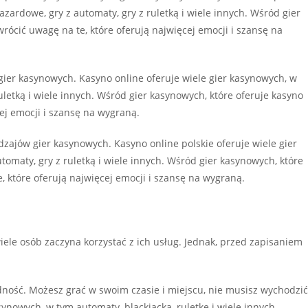
azardowe, gry z automaty, gry z ruletką i wiele innych. Wśród gier
wrócić uwagę na te, które oferują najwięcej emocji i szansę na
gier kasynowych. Kasyno online oferuje wiele gier kasynowych, w
uletką i wiele innych. Wśród gier kasynowych, które oferuje kasyno
cej emocji i szansę na wygraną.
dzajów gier kasynowych. Kasyno online polskie oferuje wiele gier
tomaty, gry z ruletką i wiele innych. Wśród gier kasynowych, które
e, które oferują najwięcej emocji i szansę na wygraną.
iele osób zaczyna korzystać z ich usług. Jednak, przed zapisaniem
dność. Możesz grać w swoim czasie i miejscu, nie musisz wychodzić
ynowych, w tym automaty, blackjacka, ruletkę i wiele innych.