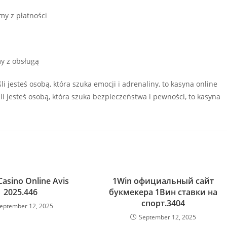
my z płatności
y z obsługą
li jesteś osobą, która szuka emocji i adrenaliny, to kasyna online
i jesteś osobą, która szuka bezpieczeństwa i pewności, to kasyna
asino Online Avis
1Win официальный сайт
2025.446
букмекера 1Вин ставки на
спорт.3404
eptember 12, 2025
September 12, 2025