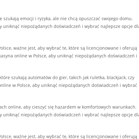
e szukają emocji i ryzyka, ale nie chcą opuszczać swojego domu.
by uniknąć niepożądanych doświadczeń i wybrać najlepsze opcje dl
olsce, ważne jest, aby wybrać te, które są licencjonowane i oferują
 kasyna online w Polsce, aby uniknąć niepożądanych doświadczeń i
tóre szukają automatów do gier, takich jak ruletka, blackjack, czy
online w Polsce, aby uniknąć niepożądanych doświadczeń i wybrać
ynach online, aby cieszyć się hazardem w komfortowych warunkach.
by uniknąć niepożądanych doświadczeń i wybrać najlepsze opcje dl
olsce, ważne jest, aby wybrać te, które są licencjonowane i oferują