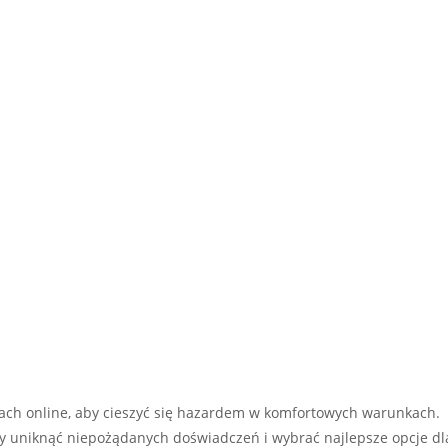
ynach online, aby cieszyć się hazardem w komfortowych warunkach.
by uniknąć niepożądanych doświadczeń i wybrać najlepsze opcje dl