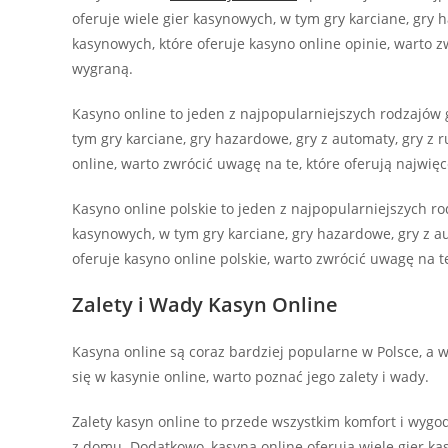
oferuje wiele gier kasynowych, w tym gry karciane, gry h
kasynowych, które oferuje kasyno online opinie, warto z
wygraną.
Kasyno online to jeden z najpopularniejszych rodzajów 
tym gry karciane, gry hazardowe, gry z automaty, gry z r
online, warto zwrócić uwagę na te, które oferują najwię
Kasyno online polskie to jeden z najpopularniejszych ro
kasynowych, w tym gry karciane, gry hazardowe, gry z au
oferuje kasyno online polskie, warto zwrócić uwagę na t
Zalety i Wady Kasyn Online
Kasyna online są coraz bardziej popularne w Polsce, a w
się w kasynie online, warto poznać jego zalety i wady.
Zalety kasyn online to przede wszystkim komfort i wygo
z domu. Dodatkowo, kasyna online oferują wiele gier kas