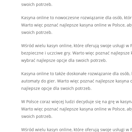
swoich potrzeb.
Kasyna online to nowoczesne rozwiązanie dla osób, któr
Warto więc poznać najlepsze kasyna online w Polsce, a
swoich potrzeb.
Wśród wielu kasyn online, które oferują swoje usługi w P
bezpieczne i uczciwe gry. Warto więc poznać najlepsze
wybrać najlepsze opcje dla swoich potrzeb.
Kasyna online to także doskonałe rozwiązanie dla osób, k
automaty do gier. Warto więc poznać najlepsze kasyna 
najlepsze opcje dla swoich potrzeb.
W Polsce coraz więcej ludzi decyduje się na grę w kas
Warto więc poznać najlepsze kasyna online w Polsce, a
swoich potrzeb.
Wśród wielu kasyn online, które oferują swoje usługi w P