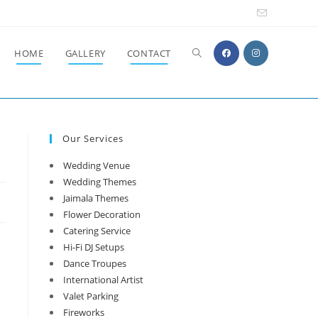
Toggle
HOME
GALLERY
CONTACT
website
Our Services
search
Wedding Venue
Wedding Themes
Jaimala Themes
Flower Decoration
Catering Service
Hi-Fi DJ Setups
Dance Troupes
International Artist
Valet Parking
Fireworks