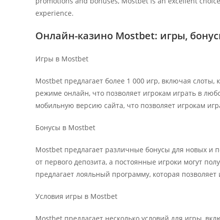
promotions and bonuses, Mostbet is an excellent choice 
experience.
Онлайн-казино Mostbet: игры, бонус
Игры в Mostbet
Mostbet предлагает более 1 000 игр, включая слоты, 
режиме онлайн, что позволяет игрокам играть в любо
мобильную версию сайта, что позволяет игрокам игр
Бонусы в Mostbet
Mostbet предлагает различные бонусы для новых и п
от первого депозита, а постоянные игроки могут полу
предлагает лояльный программу, которая позволяет 
Условия игры в Mostbet
Mostbet предлагает несколько условий для игры, в