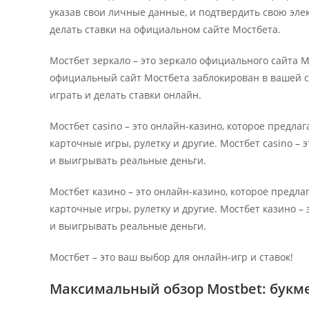
указав свои личные данные, и подтвердить свою эле
делать ставки на официальном сайте Мостбета.
Мостбет зеркало – это зеркало официального сайта Мо
официальный сайт Мостбета заблокирован в вашей с
играть и делать ставки онлайн.
Мостбет casino – это онлайн-казино, которое предла
карточные игры, рулетку и другие. Мостбет casino – 
и выигрывать реальные деньги.
Мостбет казино – это онлайн-казино, которое предла
карточные игры, рулетку и другие. Мостбет казино – 
и выигрывать реальные деньги.
Мостбет – это ваш выбор для онлайн-игр и ставок!
Максимальный обзор Mostbet: букме