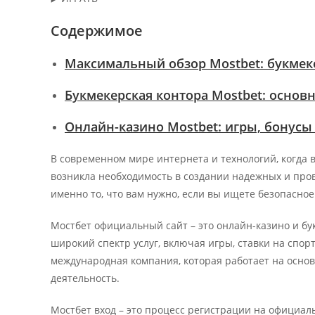
Содержимое
Максимальный обзор Mostbet: букмек
Букмекерская контора Mostbet: осно
Онлайн-казино Mostbet: игры, бонусы
В современном мире интернета и технологий, когда 
возникла необходимость в создании надежных и пров
именно то, что вам нужно, если вы ищете безопасное
Мостбет официальный сайт – это онлайн-казино и бу
широкий спектр услуг, включая игры, ставки на спорт
международная компания, которая работает на осно
деятельность.
Мостбет вход – это процесс регистрации на официаль