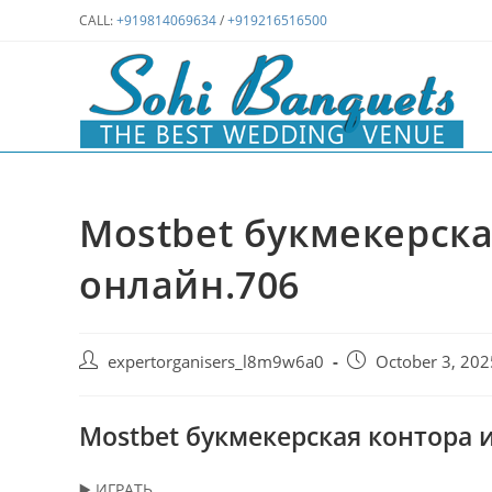
Skip
CALL:
+919814069634
/
+919216516500
to
content
Mostbet букмекерска
онлайн.706
Post
Post
expertorganisers_l8m9w6a0
October 3, 202
author:
published:
Mostbet букмекерская контора 
▶️ ИГРАТЬ