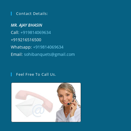
Contact Details:
MR. AJAY BHASIN
Call:
+919814069634
+919216516500
Whatsapp:
+919814069634
Email:
sohibanquets@gmail.com
Feel Free To Call Us.