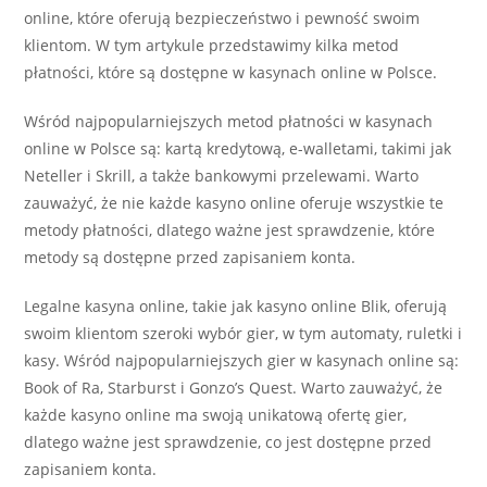
online, które oferują bezpieczeństwo i pewność swoim
klientom. W tym artykule przedstawimy kilka metod
płatności, które są dostępne w kasynach online w Polsce.
Wśród najpopularniejszych metod płatności w kasynach
online w Polsce są: kartą kredytową, e-walletami, takimi jak
Neteller i Skrill, a także bankowymi przelewami. Warto
zauważyć, że nie każde kasyno online oferuje wszystkie te
metody płatności, dlatego ważne jest sprawdzenie, które
metody są dostępne przed zapisaniem konta.
Legalne kasyna online, takie jak kasyno online Blik, oferują
swoim klientom szeroki wybór gier, w tym automaty, ruletki i
kasy. Wśród najpopularniejszych gier w kasynach online są:
Book of Ra, Starburst i Gonzo’s Quest. Warto zauważyć, że
każde kasyno online ma swoją unikatową ofertę gier,
dlatego ważne jest sprawdzenie, co jest dostępne przed
zapisaniem konta.