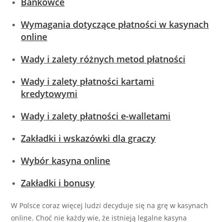
Bankowce
Wymagania dotyczące płatności w kasynach
online
Wady i zalety różnych metod płatności
Wady i zalety płatności kartami
kredytowymi
Wady i zalety płatności e-walletami
Zakładki i wskazówki dla graczy
Wybór kasyna online
Zakładki i bonusy
W Polsce coraz więcej ludzi decyduje się na grę w kasynach
online. Choć nie każdy wie, że istnieją legalne kasyna