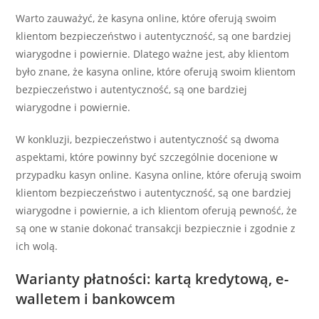
Warto zauważyć, że kasyna online, które oferują swoim
klientom bezpieczeństwo i autentyczność, są one bardziej
wiarygodne i powiernie. Dlatego ważne jest, aby klientom
było znane, że kasyna online, które oferują swoim klientom
bezpieczeństwo i autentyczność, są one bardziej
wiarygodne i powiernie.
W konkluzji, bezpieczeństwo i autentyczność są dwoma
aspektami, które powinny być szczególnie docenione w
przypadku kasyn online. Kasyna online, które oferują swoim
klientom bezpieczeństwo i autentyczność, są one bardziej
wiarygodne i powiernie, a ich klientom oferują pewność, że
są one w stanie dokonać transakcji bezpiecznie i zgodnie z
ich wolą.
Warianty płatności: kartą kredytową, e-
walletem i bankowcem