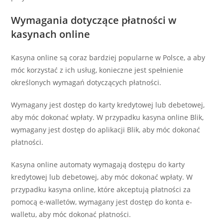
Wymagania dotyczące płatności w
kasynach online
Kasyna online są coraz bardziej popularne w Polsce, a aby
móc korzystać z ich usług, konieczne jest spełnienie
określonych wymagań dotyczących płatności.
Wymagany jest dostęp do karty kredytowej lub debetowej,
aby móc dokonać wpłaty. W przypadku kasyna online Blik,
wymagany jest dostęp do aplikacji Blik, aby móc dokonać
płatności.
Kasyna online automaty wymagają dostępu do karty
kredytowej lub debetowej, aby móc dokonać wpłaty. W
przypadku kasyna online, które akceptują płatności za
pomocą e-walletów, wymagany jest dostęp do konta e-
walletu, aby móc dokonać płatności.