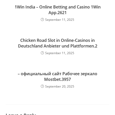
1Win India – Online Betting and Casino 1Win
App.2621
September 11, 2025
Chicken Road Slot in Online-Casinos in
Deutschland Anbieter und Plattformen.2
September 11, 2025
– официальный сайт Рабочее зеркало
Mostbet.3957
September 20, 2025