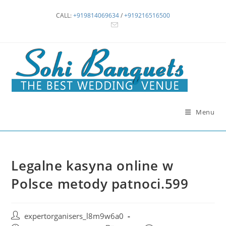
Skip
CALL:
+919814069634
/
+919216516500
to
content
Menu
Legalne kasyna online w
Polsce metody patnoci.599
Post
expertorganisers_l8m9w6a0