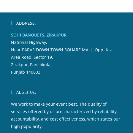
ADDRESS:
SOHI BANQUETS, ZIRAKPUR
.
National Highway,
Near PARAS DOWN TOWN SQUARE MALL, Opp. K –
Area Road, Sector 19,
Zirakpur, Panchkula,
Punjab 140603
About Us:
We work to make your event best. The quality of
services offered by us are characterized by reliability,
accountability, and cost effectiveness, which states our
high popularity.