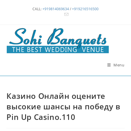
Skip
CALL:
+919814069634
/
+919216516500
to
content
Menu
Казино Онлайн оцените
высокие шансы на победу в
Pin Up Casino.110