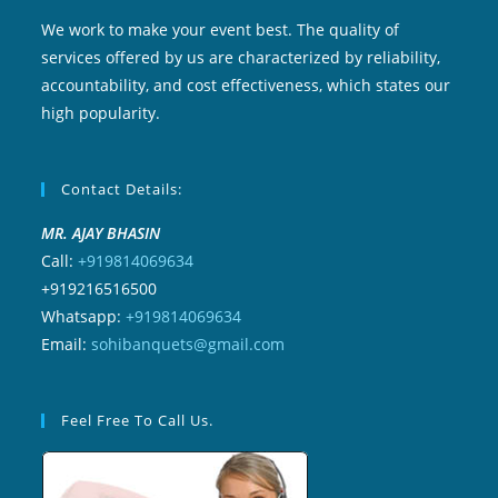
We work to make your event best. The quality of
services offered by us are characterized by reliability,
accountability, and cost effectiveness, which states our
high popularity.
Contact Details:
MR. AJAY BHASIN
Call:
+919814069634
+919216516500
Whatsapp:
+919814069634
Email:
sohibanquets@gmail.com
Feel Free To Call Us.