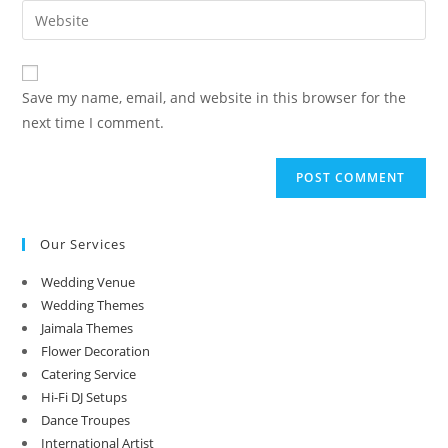
email
Enter
to
address
your
comment
to
website
comment
URL
Save my name, email, and website in this browser for the
(optional)
next time I comment.
Our Services
Wedding Venue
Wedding Themes
Jaimala Themes
Flower Decoration
Catering Service
Hi-Fi DJ Setups
Dance Troupes
International Artist