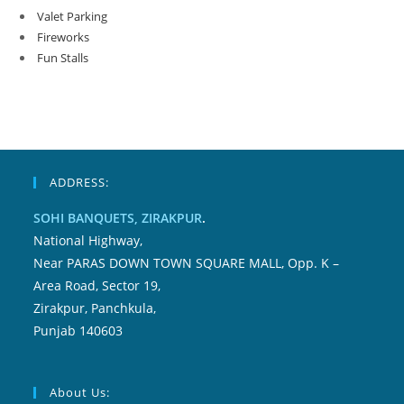
Valet Parking
Fireworks
Fun Stalls
ADDRESS:
SOHI BANQUETS, ZIRAKPUR
.
National Highway,
Near PARAS DOWN TOWN SQUARE MALL, Opp. K –
Area Road, Sector 19,
Zirakpur, Panchkula,
Punjab 140603
About Us: