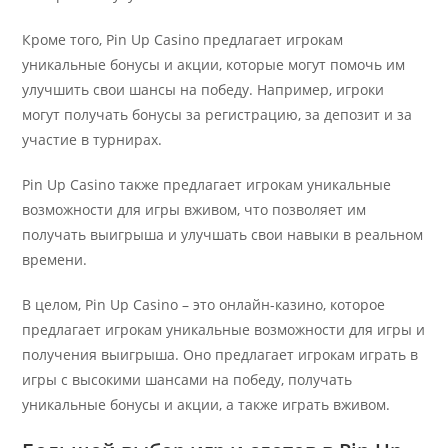
Кроме того, Pin Up Casino предлагает игрокам
уникальные бонусы и акции, которые могут помочь им
улучшить свои шансы на победу. Например, игроки
могут получать бонусы за регистрацию, за депозит и за
участие в турнирах.
Pin Up Casino также предлагает игрокам уникальные
возможности для игры вживом, что позволяет им
получать выигрыша и улучшать свои навыки в реальном
времени.
В целом, Pin Up Casino – это онлайн-казино, которое
предлагает игрокам уникальные возможности для игры и
получения выигрыша. Оно предлагает игрокам играть в
игры с высокими шансами на победу, получать
уникальные бонусы и акции, а также играть вживом.