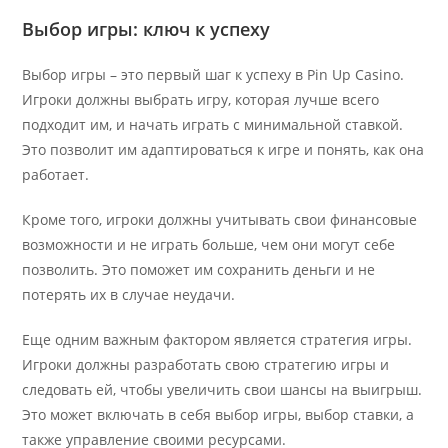
Выбор игры: ключ к успеху
Выбор игры – это первый шаг к успеху в Pin Up Casino.
Игроки должны выбрать игру, которая лучше всего
подходит им, и начать играть с минимальной ставкой.
Это позволит им адаптироваться к игре и понять, как она
работает.
Кроме того, игроки должны учитывать свои финансовые
возможности и не играть больше, чем они могут себе
позволить. Это поможет им сохранить деньги и не
потерять их в случае неудачи.
Еще одним важным фактором является стратегия игры.
Игроки должны разработать свою стратегию игры и
следовать ей, чтобы увеличить свои шансы на выигрыш.
Это может включать в себя выбор игры, выбор ставки, а
также управление своими ресурсами.