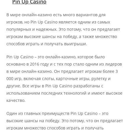
Pin Up Casino
В мире онлайн-казино есть много вариантов для
игроков, но Pin Up Casino является одним из самых
популярных и надежных. Это потому, что он предлагает
игрокам высокие шансы на победу, а также множество
способов играть и получать выигрыши.
Pin Up Casino – это онлайн-казино, которое было
основано в 2016 году и с тех пор стало одним из лидеров
в мире онлайн-казино. Он предлагает игрокам более 3
000 игр, включая слоты, карточные игры, рулетку и
другие. Все игры в Pin Up Casino разработаны с
использованием последних технологий и имеют высокое
качество.
Один из главных преимуществ Pin Up Casino – это
высокие шансы на победу. Это потому, что он предлагает
игрокам множество способов играть и получать