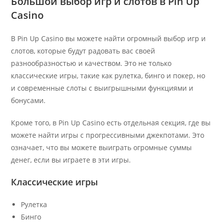
Большой выбор игр и слотов в Pin Up
Casino
В Pin Up Casino вы можете найти огромный выбор игр и
слотов, которые будут радовать вас своей
разнообразностью и качеством. Это не только
классические игры, такие как рулетка, бинго и покер, но
и современные слоты с выигрышными функциями и
бонусами.
Кроме того, в Pin Up Casino есть отдельная секция, где вы
можете найти игры с прогрессивными джекпотами. Это
означает, что вы можете выиграть огромные суммы
денег, если вы играете в эти игры.
Классические игры
Рулетка
Бинго