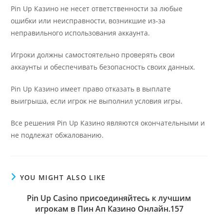
Pin Up Казино не несет ответственности за любые
ошибки или неисправности, возникшие из-за
неправильного использования аккаунта.
Игроки должны самостоятельно проверять свои
аккаунты и обеспечивать безопасность своих данных.
Pin Up Казино имеет право отказать в выплате
выигрыша, если игрок не выполнил условия игры.
Все решения Pin Up Казино являются окончательными и
не подлежат обжалованию.
YOU MIGHT ALSO LIKE
Pin Up Casino присоединяйтесь к лучшим
игрокам в Пин Ап Казино Онлайн.157