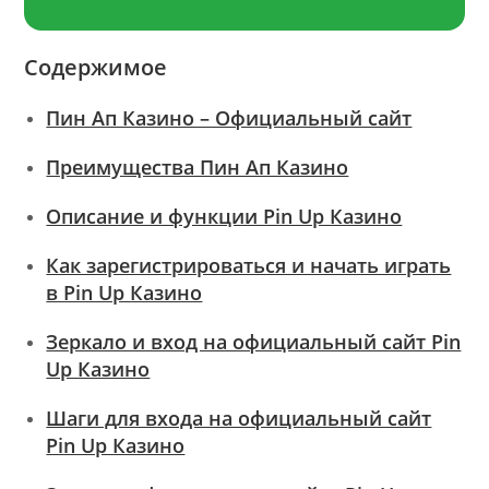
Содержимое
Пин Ап Казино – Официальный сайт
Преимущества Пин Ап Казино
Описание и функции Pin Up Казино
Как зарегистрироваться и начать играть
в Pin Up Казино
Зеркало и вход на официальный сайт Pin
Up Казино
Шаги для входа на официальный сайт
Pin Up Казино