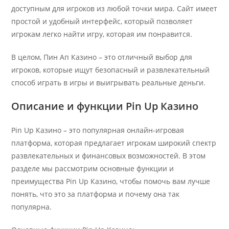
доступным для игроков из любой точки мира. Сайт имеет
простой и удобный интерфейс, который позволяет
игрокам легко найти игру, которая им понравится.
В целом, Пин Ап Казино – это отличный выбор для
игроков, которые ищут безопасный и развлекательный
способ играть в игры и выигрывать реальные деньги.
Описание и функции Pin Up Казино
Pin Up Казино – это популярная онлайн-игровая
платформа, которая предлагает игрокам широкий спектр
развлекательных и финансовых возможностей. В этом
разделе мы рассмотрим основные функции и
преимущества Pin Up Казино, чтобы помочь вам лучше
понять, что это за платформа и почему она так
популярна.