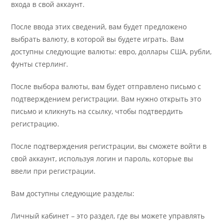
входа в свой аккаунт.
После ввода этих сведений, вам будет предложено
выбрать валюту, в которой вы будете играть. Вам
доступны следующие валюты: евро, доллары США, рубли,
фунты стерлинг.
После выбора валюты, вам будет отправлено письмо с
подтверждением регистрации. Вам нужно открыть это
письмо и кликнуть на ссылку, чтобы подтвердить
регистрацию.
После подтверждения регистрации, вы сможете войти в
свой аккаунт, используя логин и пароль, которые вы
ввели при регистрации.
Вам доступны следующие разделы:
Личный кабинет – это раздел, где вы можете управлять