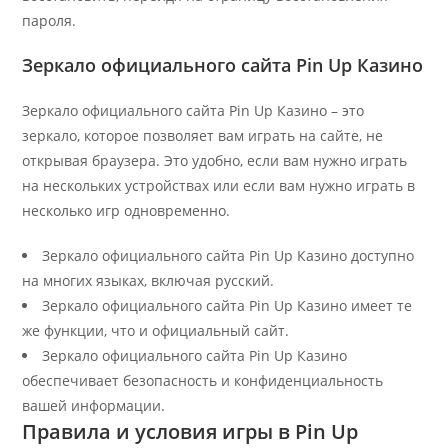
пароля.
Зеркало официального сайта Pin Up Казино
Зеркало официального сайта Pin Up Казино – это
зеркало, которое позволяет вам играть на сайте, не
открывая браузера. Это удобно, если вам нужно играть
на нескольких устройствах или если вам нужно играть в
несколько игр одновременно.
Зеркало официального сайта Pin Up Казино доступно
на многих языках, включая русский.
Зеркало официального сайта Pin Up Казино имеет те
же функции, что и официальный сайт.
Зеркало официального сайта Pin Up Казино
обеспечивает безопасность и конфиденциальность
вашей информации.
Правила и условия игры в Pin Up