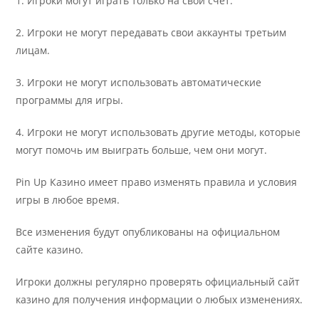
1. Игроки могут играть только на свой счет.
2. Игроки не могут передавать свои аккаунты третьим
лицам.
3. Игроки не могут использовать автоматические
программы для игры.
4. Игроки не могут использовать другие методы, которые
могут помочь им выиграть больше, чем они могут.
Pin Up Казино имеет право изменять правила и условия
игры в любое время.
Все изменения будут опубликованы на официальном
сайте казино.
Игроки должны регулярно проверять официальный сайт
казино для получения информации о любых изменениях.