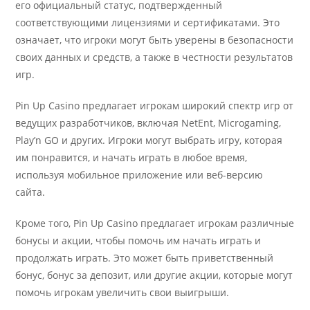
его официальный статус, подтвержденный
соответствующими лицензиями и сертификатами. Это
означает, что игроки могут быть уверены в безопасности
своих данных и средств, а также в честности результатов
игр.
Pin Up Casino предлагает игрокам широкий спектр игр от
ведущих разработчиков, включая NetEnt, Microgaming,
Play’n GO и других. Игроки могут выбрать игру, которая
им понравится, и начать играть в любое время,
используя мобильное приложение или веб-версию
сайта.
Кроме того, Pin Up Casino предлагает игрокам различные
бонусы и акции, чтобы помочь им начать играть и
продолжать играть. Это может быть приветственный
бонус, бонус за депозит, или другие акции, которые могут
помочь игрокам увеличить свои выигрыши.