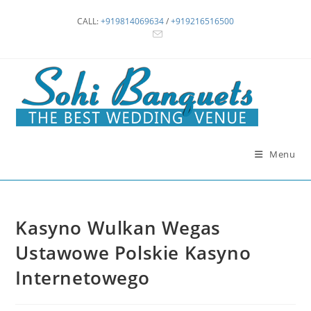
Skip
CALL:
+919814069634
/
+919216516500
to
content
Menu
Kasyno Wulkan Wegas
Ustawowe Polskie Kasyno
Internetowego