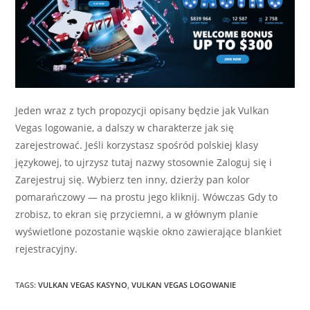
Jeden wraz z tych propozycji opisany będzie jak Vulkan
Vegas logowanie, a dalszy w charakterze jak się
zarejestrować. Jeśli korzystasz spośród polskiej klasy
językowej, to ujrzysz tutaj nazwy stosownie Zaloguj się i
Zarejestruj się. Wybierz ten inny, dzierży pan kolor
pomarańczowy — na prostu jego kliknij. Wówczas Gdy to
zrobisz, to ekran się przyciemni, a w głównym planie
wyświetlone pozostanie wąskie okno zawierające blankiet
rejestracyjny.
TAGS
:
VULKAN VEGAS KASYNO
,
VULKAN VEGAS LOGOWANIE