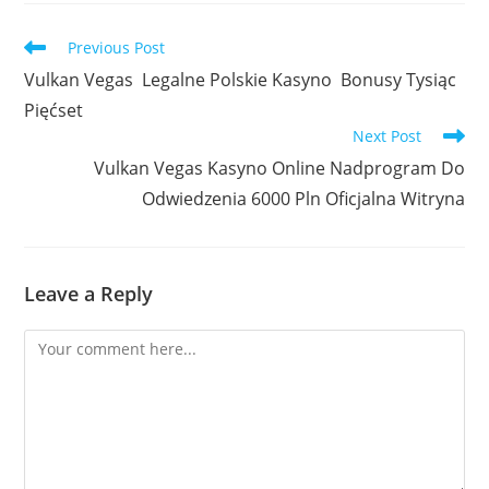
Read
Previous Post
more
Vulkan Vegas ️ Legalne Polskie Kasyno ️ Bonusy Tysiąc
articles
Pięćset
Next Post
Vulkan Vegas Kasyno Online️ Nadprogram Do
Odwiedzenia 6000 Pln Oficjalna Witryna
Leave a Reply
Comment