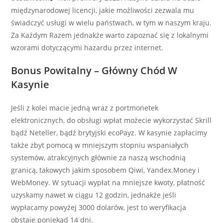
międzynarodowej licencji, jakie możliwości zezwala mu
świadczyć usługi w wielu państwach, w tym w naszym kraju.
Za Każdym Razem jednakże warto zapoznać się z lokalnymi
wzorami dotyczącymi hazardu przez internet.
Bonus Powitalny – Główny Chód W
Kasynie
Jeśli z kolei macie jedną wraz z portmonetek
elektronicznych, do obsługi wpłat możecie wykorzystać Skrill
bądź Neteller, bądź brytyjski ecoPayz. W kasynie zapłacimy
także zbyt pomocą w mniejszym stopniu wspaniałych
systemów, atrakcyjnych głównie za naszą wschodnią
granicą, takowych jakim sposobem Qiwi, Yandex.Money i
WebMoney. W sytuacji wypłat na mniejsze kwoty, płatność
uzyskamy nawet w ciągu 12 godzin, jednakże jeśli
wypłacamy powyżej 3000 dolarów, jest to weryfikacja
obstaje poniekąd 14 dni.