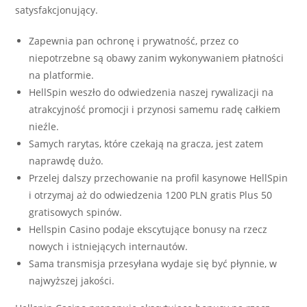
satysfakcjonujący.
Zapewnia pan ochronę i prywatność, przez co
niepotrzebne są obawy zanim wykonywaniem płatności
na platformie.
HellSpin weszło do odwiedzenia naszej rywalizacji na
atrakcyjność promocji i przynosi samemu radę całkiem
nieźle.
Samych rarytas, które czekają na gracza, jest zatem
naprawdę dużo.
Przelej dalszy przechowanie na profil kasynowe HellSpin
i otrzymaj aż do odwiedzenia 1200 PLN gratis Plus 50
gratisowych spinów.
Hellspin Casino podaje ekscytujące bonusy na rzecz
nowych i istniejących internautów.
Sama transmisja przesyłana wydaje się być płynnie, w
najwyższej jakości.