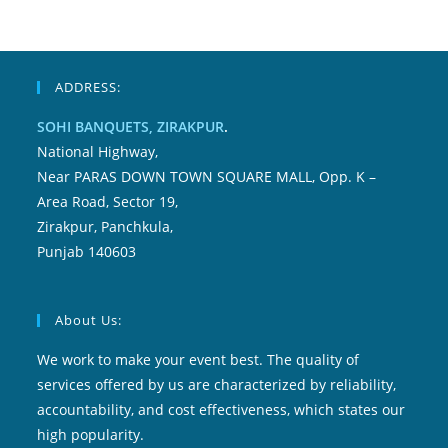
ADDRESS:
SOHI BANQUETS, ZIRAKPUR
.
National Highway,
Near PARAS DOWN TOWN SQUARE MALL, Opp. K –
Area Road, Sector 19,
Zirakpur, Panchkula,
Punjab 140603
About Us:
We work to make your event best. The quality of
services offered by us are characterized by reliability,
accountability, and cost effectiveness, which states our
high popularity.