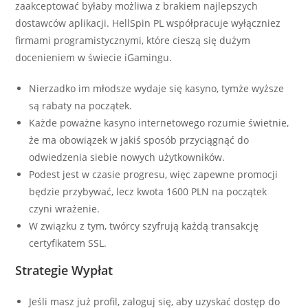
zaakceptować byłaby możliwa z brakiem najlepszych
dostawców aplikacji. HellSpin PL współpracuje wyłączniez
firmami programistycznymi, które cieszą się dużym
docenieniem w świecie iGamingu.
Nierzadko im młodsze wydaje się kasyno, tymże wyższe
są rabaty na początek.
Każde poważne kasyno internetowego rozumie świetnie,
że ma obowiązek w jakiś sposób przyciągnąć do
odwiedzenia siebie nowych użytkowników.
Podest jest w czasie progresu, więc zapewne promocji
będzie przybywać, lecz kwota 1600 PLN na początek
czyni wrażenie.
W związku z tym, twórcy szyfrują każdą transakcję
certyfikatem SSL.
Strategie Wypłat
Jeśli masz już profil, zaloguj się, aby uzyskać dostęp do