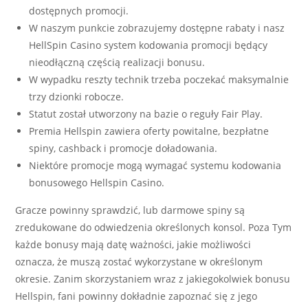
dostępnych promocji.
W naszym punkcie zobrazujemy dostępne rabaty i nasz
HellSpin Casino system kodowania promocji będący
nieodłączną częścią realizacji bonusu.
W wypadku reszty technik trzeba poczekać maksymalnie
trzy dzionki robocze.
Statut został utworzony na bazie o reguły Fair Play.
Premia Hellspin zawiera oferty powitalne, bezpłatne
spiny, cashback i promocje doładowania.
Niektóre promocje mogą wymagać systemu kodowania
bonusowego Hellspin Casino.
Gracze powinny sprawdzić, lub darmowe spiny są
zredukowane do odwiedzenia określonych konsol. Poza Tym
każde bonusy mają datę ważności, jakie możliwości
oznacza, że muszą zostać wykorzystane w określonym
okresie. Zanim skorzystaniem wraz z jakiegokolwiek bonusu
Hellspin, fani powinny dokładnie zapoznać się z jego