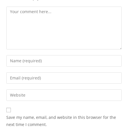
Comment
Enter
your
name
Enter
or
your
username
email
Enter
to
address
your
comment
to
website
comment
URL
Save my name, email, and website in this browser for the
(optional)
next time I comment.