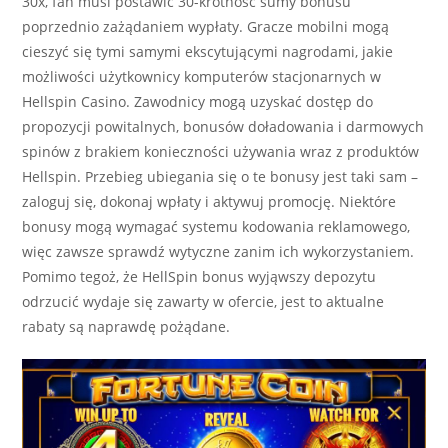
30x, fan musi postawić 30-krotność sumy bonusu
poprzednio zażądaniem wypłaty. Gracze mobilni mogą
cieszyć się tymi samymi ekscytującymi nagrodami, jakie
możliwości użytkownicy komputerów stacjonarnych w
Hellspin Casino. Zawodnicy mogą uzyskać dostęp do
propozycji powitalnych, bonusów doładowania i darmowych
spinów z brakiem konieczności używania wraz z produktów
Hellspin. Przebieg ubiegania się o te bonusy jest taki sam –
zaloguj się, dokonaj wpłaty i aktywuj promocję. Niektóre
bonusy mogą wymagać systemu kodowania reklamowego,
więc zawsze sprawdź wytyczne zanim ich wykorzystaniem.
Pomimo tegoż, że HellSpin bonus wyjąwszy depozytu
odrzucić wydaje się zawarty w ofercie, jest to aktualne
rabaty są naprawdę pożądane.