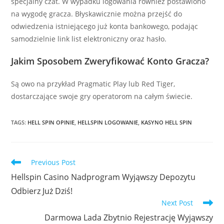
specjalny czat. W wypadku logowania również postawiono
na wygodę gracza. Błyskawicznie można przejść do
odwiedzenia istniejącego już konta bankowego, podając
samodzielnie link list elektroniczny oraz hasło.
Jakim Sposobem Zweryfikować Konto Gracza?
Są owo na przykład Pragmatic Play lub Red Tiger,
dostarczające swoje gry operatorom na całym świecie.
TAGS
:
HELL SPIN OPINIE
,
HELLSPIN LOGOWANIE
,
KASYNO HELL SPIN
Read
Previous Post
more
Hellspin Casino Nadprogram Wyjąwszy Depozytu
articles
Odbierz Już Dziś!
Next Post
Darmowa Lada Zbytnio Rejestrację Wyjąwszy