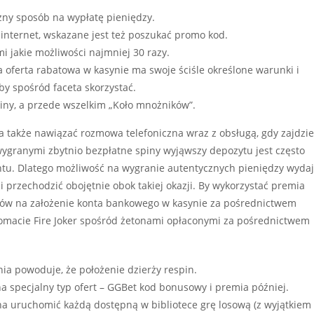
zny sposób na wypłatę pieniędzy.
 internet, wskazane jest też poszukać promo kod.
jakie możliwości najmniej 30 razy.
 oferta rabatowa w kasynie ma swoje ściśle określone warunki i
by spośród faceta skorzystać.
iny, a przede wszelkim „Koło mnożników”.
 a także nawiązać rozmowa telefoniczna wraz z obsługą, gdy zajdzie
ygranymi zbytnio bezpłatne spiny wyjąwszy depozytu jest często
antu. Dlatego możliwość na wygranie autentycznych pieniędzy wyda
 przechodzić obojętnie obok takiej okazji. By wykorzystać premia
tów na założenie konta bankowego w kasynie za pośrednictwem
omacie Fire Joker spośród żetonami opłaconymi za pośrednictwem
a powoduje, że położenie dzierży respin.
specjalny typ ofert – GGBet kod bonusowy i premia później.
a uruchomić każdą dostępną w bibliotece grę losową (z wyjątkiem