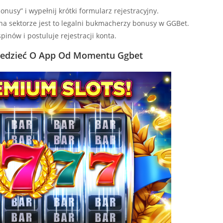
onusy” i wypełnij krótki formularz rejestracyjny.
a sektorze jest to legalni bukmacherzy bonusy w GGBet.
inów i postuluje rejestracji konta.
 Wiedzieć O App Od Momentu Ggbet