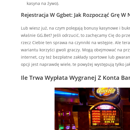
kasyna na żywo).
Rejestracja W Ggbet: Jak Rozpocząć Grę W 
Lub wiesz już, na czym polegają bonusy kasynowe i bu
właśnie GG.Bet? Jeśli odrzucić, to zachęcamy Cię do prz
rzecz Ciebie ten sprawa na czynniki na wstępie. Ale tera
wariantu korzyści gwoli graczy. Mogą obejmować na przy
internet, czy też bezpłatne zakłady sportowe lub gwara
opcji jest naprawdę wiele, te powyżej występują tylko ja
Ile Trwa Wypłata Wygranej Z Konta B