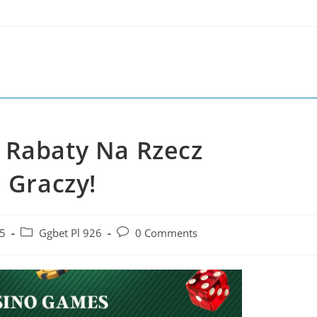
 Rabaty Na Rzecz
 Graczy!
Post
Post
25
Ggbet Pl 926
0 Comments
category:
comments: