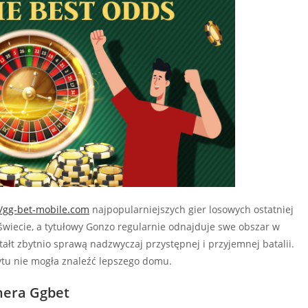
//gg-bet-mobile.com
najpopularniejszych gier losowych ostatniej
wiecie, a tytułowy Gonzo regularnie odnajduje swe obszar w
łt zbytnio sprawą nadzwyczaj przystępnej i przyjemnej batalii.
u nie mogła znaleźć lepszego domu.
hera Ggbet