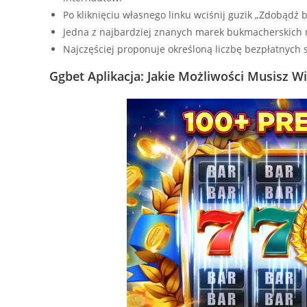
Po kliknięciu własnego linku wciśnij guzik „Zdobądź b
Jedna z najbardziej znanych marek bukmacherskich n
Najczęściej proponuje określoną liczbę bezpłatnych sp
Ggbet Aplikacja: Jakie Możliwości Musisz