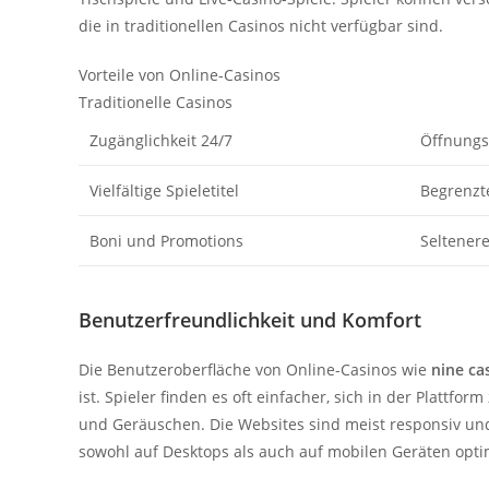
die in traditionellen Casinos nicht verfügbar sind.
Vorteile von Online-Casinos
Traditionelle Casinos
Zugänglichkeit 24/7
Öffnungs
Vielfältige Spieletitel
Begrenzt
Boni und Promotions
Seltener
Benutzerfreundlichkeit und Komfort
Die Benutzeroberfläche von Online-Casinos wie
nine ca
ist. Spieler finden es oft einfacher, sich in der Plattf
und Geräuschen. Die Websites sind meist responsiv und
sowohl auf Desktops als auch auf mobilen Geräten opti