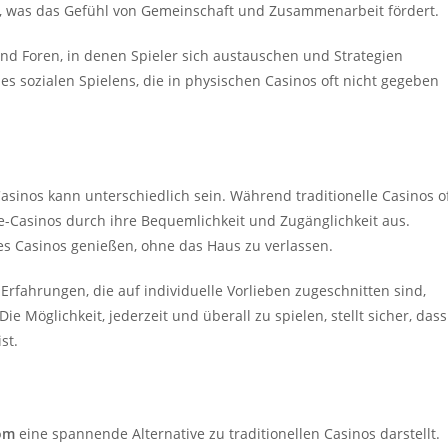
en, was das Gefühl von Gemeinschaft und Zusammenarbeit fördert.
nd Foren, in denen Spieler sich austauschen und Strategien
es sozialen Spielens, die in physischen Casinos oft nicht gegeben
asinos kann unterschiedlich sein. Während traditionelle Casinos o
-Casinos durch ihre Bequemlichkeit und Zugänglichkeit aus.
s Casinos genießen, ohne das Haus zu verlassen.
Erfahrungen, die auf individuelle Vorlieben zugeschnitten sind,
ie Möglichkeit, jederzeit und überall zu spielen, stellt sicher, dass
st.
com
eine spannende Alternative zu traditionellen Casinos darstellt.