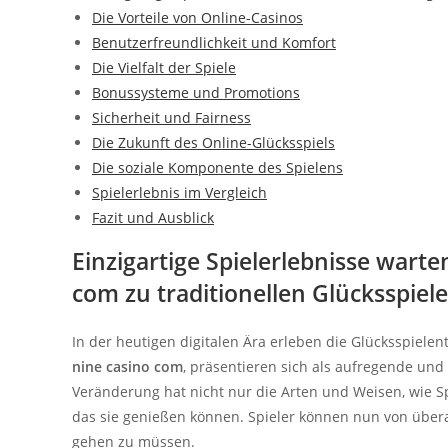
Die Vorteile von Online-Casinos
Benutzerfreundlichkeit und Komfort
Die Vielfalt der Spiele
Bonussysteme und Promotions
Sicherheit und Fairness
Die Zukunft des Online-Glücksspiels
Die soziale Komponente des Spielens
Spielerlebnis im Vergleich
Fazit und Ausblick
Einzigartige Spielerlebnisse warte
com zu traditionellen Glücksspiele
In der heutigen digitalen Ära erleben die Glücksspielen
nine casino com
, präsentieren sich als aufregende und 
Veränderung hat nicht nur die Arten und Weisen, wie Spi
das sie genießen können. Spieler können nun von überall
gehen zu müssen.