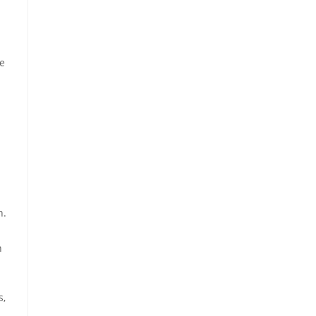
ne
n.
n
s,