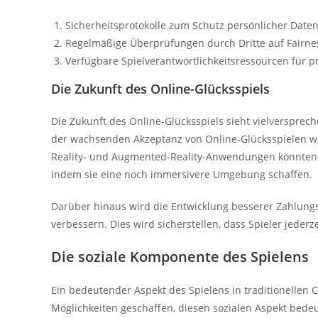
Sicherheitsprotokolle zum Schutz persönlicher Date
Regelmäßige Überprüfungen durch Dritte auf Fairne
Verfügbare Spielverantwortlichkeitsressourcen für p
Die Zukunft des Online-Glücksspiels
Die Zukunft des Online-Glücksspiels sieht vielversprec
der wachsenden Akzeptanz von Online-Glücksspielen w
Reality- und Augmented-Reality-Anwendungen könnten i
indem sie eine noch immersivere Umgebung schaffen.
Darüber hinaus wird die Entwicklung besserer Zahlung
verbessern. Dies wird sicherstellen, dass Spieler jeder
Die soziale Komponente des Spielens
Ein bedeutender Aspekt des Spielens in traditionellen C
Möglichkeiten geschaffen, diesen sozialen Aspekt bede