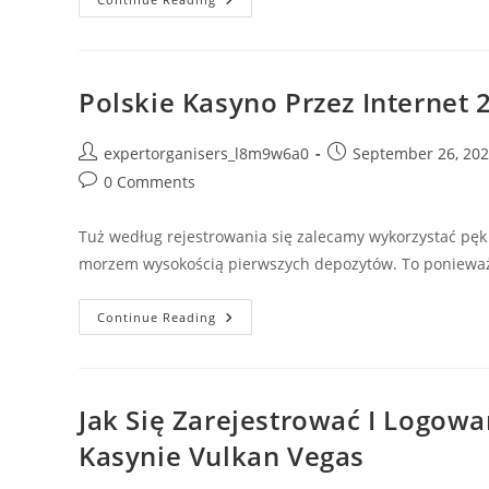
I
Wpis
W
Kasynie
Internetowego
Nasze
Polskie Kasyno Przez Internet 
Państwo
Post
Post
expertorganisers_l8m9w6a0
September 26, 20
author:
published:
Post
0 Comments
comments:
Tuż według rejestrowania się zalecamy wykorzystać pęk
morzem wysokością pierwszych depozytów. To ponieważ
Polskie
Continue Reading
Kasyno
Przez
Internet
2025
Jak Się Zarejestrować I Logo
Kasynie Vulkan Vegas