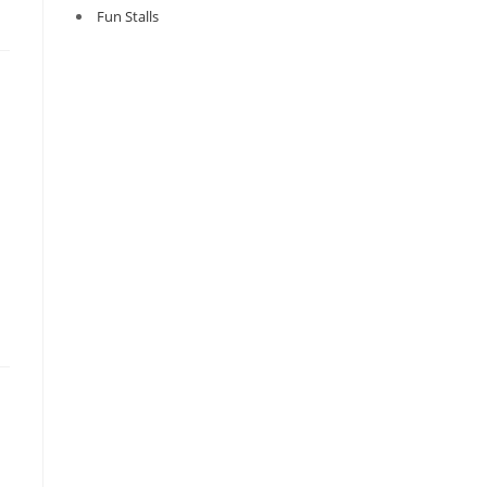
Fun Stalls