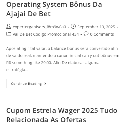
Operating System Bônus Da
Ajajai De Bet
Post
Post
expertorganisers_l8m9w6a0
September 19, 2025
author:
published:
Post
Post
Vai De Bet Codigo Promocional 434
0 Comments
category:
comments:
Após atingir tal valor, o balance bônus será convertido afin
de saldo real, mantendo o canon inicial carry out bônus em
R$ something like 20,00. Afin De elaborar alguma
estratégia…
Vaidebet
Continue Reading
Promotional
Computer
Code
2025
Ative
Los
Cupom Estrela Wager 2025 Tudo
Dos
Operating
Relacionada As Ofertas
System
Bônus