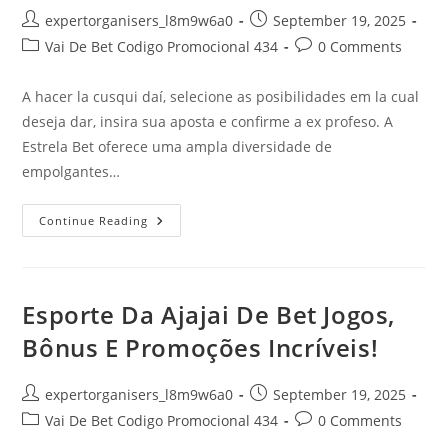
Da
Ajajai
Post
Post
expertorganisers_l8m9w6a0
September 19, 2025
De
author:
published:
Bet
Post
Post
Vai De Bet Codigo Promocional 434
0 Comments
category:
comments:
A hacer la cusqui daí, selecione as posibilidades em la cual
deseja dar, insira sua aposta e confirme a ex profeso. A
Estrela Bet oferece uma ampla diversidade de
empolgantes…
Cupom
Continue Reading
Estrela
Wager
2025
Tudo
Relacionada
As
Esporte Da Ajajai De Bet Jogos,
Ofertas
Bônus E Promoções Incríveis!
Post
Post
expertorganisers_l8m9w6a0
September 19, 2025
author:
published:
Post
Post
Vai De Bet Codigo Promocional 434
0 Comments
category:
comments: