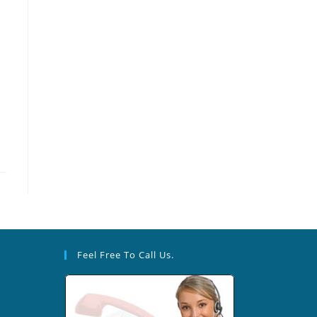
Feel Free To Call Us.