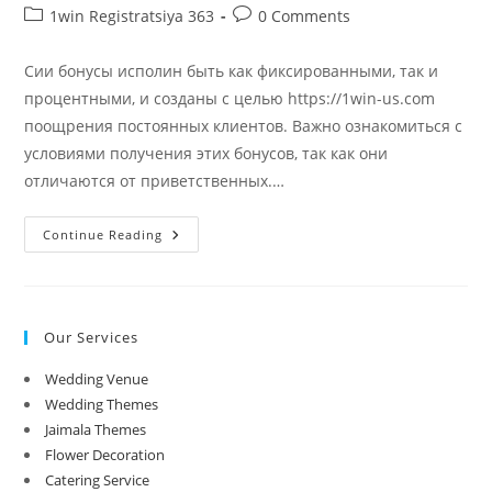
author:
published:
Post
Post
1win Registratsiya 363
0 Comments
category:
comments:
Сии бонусы исполин быть как фиксированными, так и
процентными, и созданы с целью https://1win-us.com
поощрения постоянных клиентов. Важно ознаком͏иться с
условиями полу͏чения этих ͏бонусов, так как они
отличаются от приветственных.…
Инновационное
Continue Reading
Онлайн-
Казино
И
Букмекерская
Контора
Our Services
Wedding Venue
Wedding Themes
Jaimala Themes
Flower Decoration
Catering Service