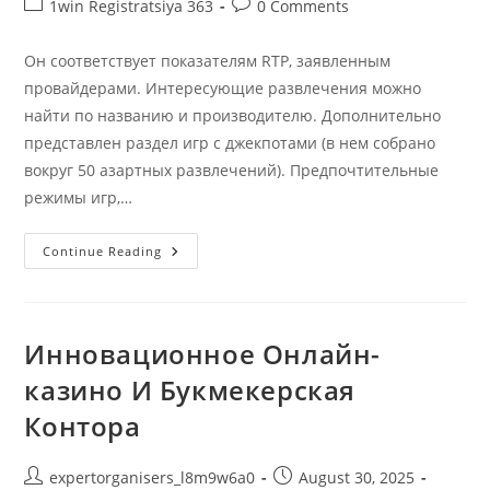
Post
Post
1win Registratsiya 363
0 Comments
category:
comments:
Он соответствует показателям RTP, заявленным
провайдерами. Интересующие развлечения можно
найти по названию и производителю. Дополнительно
представлен раздел игр с джекпотами (в нем собрано
вокруг 50 азартных развлечений). Предпочтительные
режимы игр,…
Онлайн
Continue Reading
Казино
1win
Официальный
Сайт
1-
Win
Инновационное Онлайн-
In
казино И Букмекерская
Контора
Post
Post
expertorganisers_l8m9w6a0
August 30, 2025