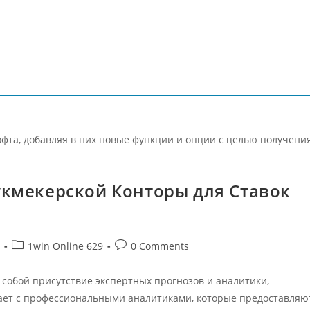
фта, добавляя в них новые функции и опции с целью получени
укмекерской Конторы для Ставок
Post
Post
1win Online 629
0 Comments
category:
comments:
собой присутствие экспертных прогнозов и аналитики,
ает с профессиональными аналитиками, которые предоставляю