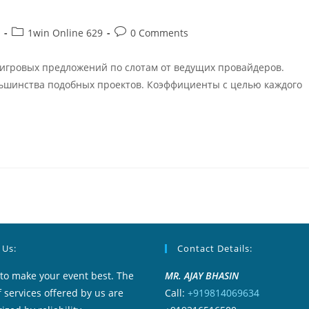
Post
Post
1win Online 629
0 Comments
category:
comments:
 игровых предложений по слотам от ведущих провайдеров.
ольшинства подобных проектов. Коэффициенты с целью каждого
 Us:
Contact Details:
to make your event best. The
MR. AJAY BHASIN
f services offered by us are
Call:
+919814069634