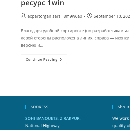
ресурс 1win
Post
Post
expertorganisers_l8m9w6a0
September 10, 20
author:
published:
Благодаря удобной сортировке (по разработчикам ил
левой стороны расположена линия, справа — иконки
версию и…
1win
Continue Reading
Букмекер,
Ставки
На
Спорт,
Онлайн-
Казино
Официальный
Ресурс
1win
ADDRESS:
About
SOHI BANQUETS, ZIRAKPUR
.
We work 
National Highway,
quality o