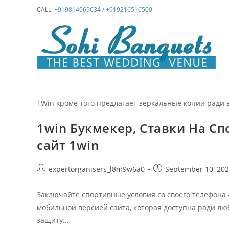
Skip
CALL:
+919814069634
/
+919216516500
to
content
1Win кроме того предлагает зеркальные копии ради 
1win Букмекер, Ставки На С
сайт 1win
Post
Post
expertorganisers_l8m9w6a0
September 10, 20
author:
published:
Заключайте спортивные условия со своего телефона 
мобильной версией сайта, которая доступна ради люб
защиту…