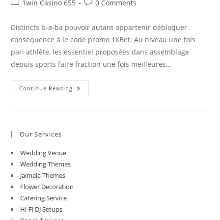
Post
Post
1win Casino 655
0 Comments
category:
comments:
Distincts b-a-ba pouvoir autant appartenir débloquer
conséquence à le code promo 1XBet. Au niveau une fois
pari athlète, les essentiel proposées dans assemblage
depuis sports faire fraction une fois meilleures…
Loi
Continue Reading
Promo
Get
Fondamental:
Utiliser
Essentiel
Voucher
Our Services
Gratuit
Dans
Réussir
Wedding Venue
Un
Face
Wedding Themes
B
Jaimala Themes
De
500%
Flower Decoration
Catering Service
Hi-Fi DJ Setups