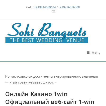
Skip
CALL:
+919814069634
/
+919216516500
to
content
Menu
Но как только он достигнет сгенерированного значения
— игра сразу же завершится. –
Онлайн Казино 1win
Официальный веб-сайт 1-win