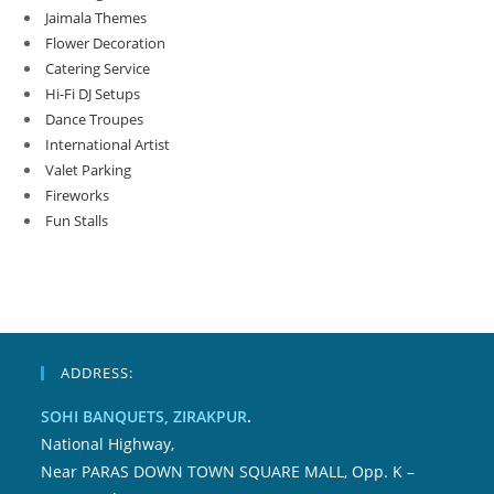
Jaimala Themes
Flower Decoration
Catering Service
Hi-Fi DJ Setups
Dance Troupes
International Artist
Valet Parking
Fireworks
Fun Stalls
ADDRESS:
SOHI BANQUETS, ZIRAKPUR
.
National Highway,
Near PARAS DOWN TOWN SQUARE MALL, Opp. K –