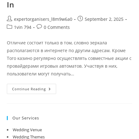
In
Post
Post
expertorganisers_l8m9w6a0
September 2, 2025
author:
published:
Post
Post
1vin 794
0 Comments
category:
comments:
Отличие состоит только в том, словно зеркала
располагаются в интернете по другим адресам. Кроме
Того казино регулярно осуществлять совместные акции с
провайдерами игровых автоматов. Участвуя в них,
пользователи могут получать…
Онлайн
Continue Reading
Казино
1win
Официальный
Веб-
Сайт
1-
Our Services
Win
In
Wedding Venue
Wedding Themes