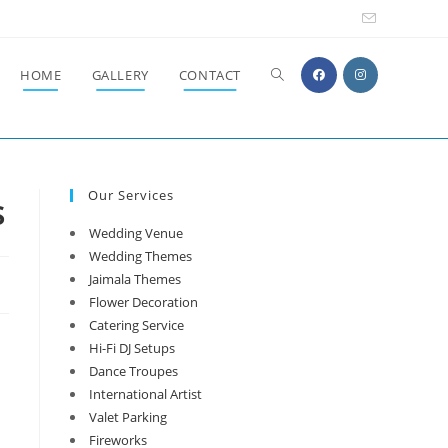
Toggle
HOME
GALLERY
CONTACT
website
Our Services
s
search
Wedding Venue
Wedding Themes
Jaimala Themes
Flower Decoration
Catering Service
Hi-Fi DJ Setups
Dance Troupes
International Artist
Valet Parking
Fireworks