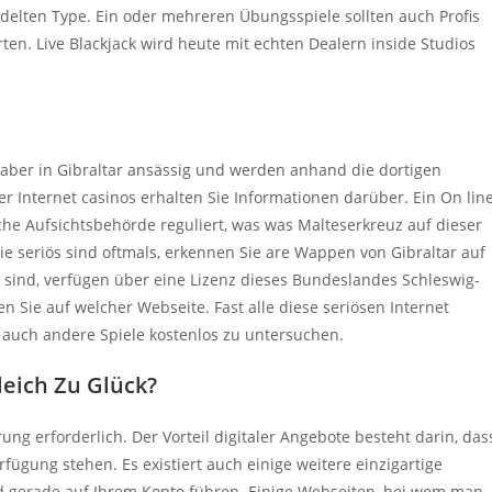
delten Type. Ein oder mehreren Übungsspiele sollten auch Profis
en. Live Blackjack wird heute mit echten Dealern inside Studios
 aber in Gibraltar ansässig und werden anhand die dortigen
r Internet casinos erhalten Sie Informationen darüber. Ein On lin
sche Aufsichtsbehörde reguliert, was was Malteserkreuz auf dieser
 die seriös sind oftmals, erkennen Sie are Wappen von Gibraltar auf
v sind, verfügen über eine Lizenz dieses Bundeslandes Schleswig-
 Sie auf welcher Webseite. Fast alle diese seriösen Internet
r auch andere Spiele kostenlos zu untersuchen.
leich Zu Glück?
ung erforderlich. Der Vorteil digitaler Angebote besteht darin, das
rfügung stehen. Es existiert auch einige weitere einzigartige
eld gerade auf Ihrem Konto führen. Einige Webseiten, bei wem man