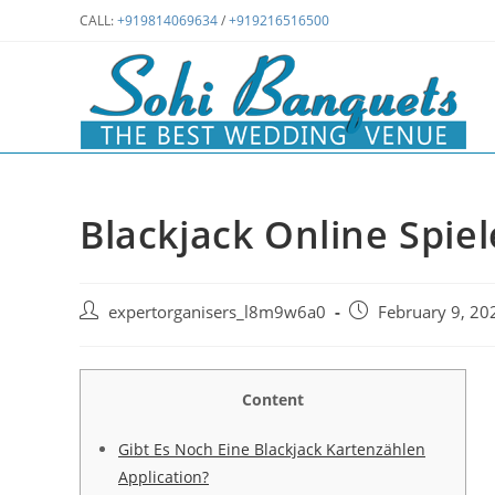
Skip
CALL:
+919814069634
/
+919216516500
to
content
Blackjack Online Spiel
Post
Post
expertorganisers_l8m9w6a0
February 9, 20
author:
published:
Content
Gibt Es Noch Eine Blackjack Kartenzählen
Application?