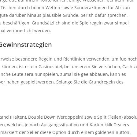
an Tischen durch hohen Wetten sowie Sonderaktionen für African
r gute darüber hinaus plausible Gründe, perish dafür sprechen,
u beschäftigen. Grundsätzlich sind die Spielregeln zwar simpel,
mal verinnerlicht werden.
 Gewinnstrategien
lerweise besondere Regeln und Richtlinien verwenden, um fue noc
können, ist es ein Casinospiel, bei unserem Sie versuchen, Cash z
nche Leute sera nur spielen, zumal sie gee abbauen, kann es
er haben gespielt werden. Solange Sie die Grundregeln des
tand (Halten), Double Down (Verdoppeln) sowie Split (Teilen) absol
ben, welches je nach Ausgangssituation und Karten kklk Dealers
el markiert der Seller diese Option durch einem goldenen Button,