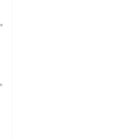
ie
en