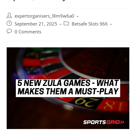
Post
expertorganisers_l8m9w6a0
author:
Post
Post
September 21, 2025
Betsafe Slots 966
published:
category:
Post
0 Comments
comments: