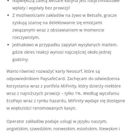
Największą zaletą Betsafe kasyna jest natychmiastowe
wpłaty i wypłaty bez prowizji!
Z możliwościami zakładów na żywo w Betsafe, gracze
zyskują szansę na delektowanie się emocjami
związanymi wraz z obstawianiem w momencie
rzeczywistym.
Jednakowo w przypadku zapytań wysyłanych mailem,
gdzie okres reakcji wynosi najczęściej około jednej
godziny.
Warto również rozważyć karty Neosurf, które są
odpowiednikiem PaysafeCard. Zachęcam do odwiedzenia
korzystania wraz z portfela MiFinity, który dzierży niektóre
wraz z najniższych prowizji – tylko 1%. Według wycofaniu
EcoPayz wraz z rynku hazardu, MiFinity wydaje się dostępne
w większości renomowanych kasyn.
Operator zakładów podaje usługi w języku naszym,
angielskim, szwedzkim, norweskim, estońskim, litewskim i