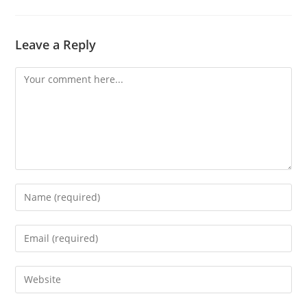
Leave a Reply
Comment
Enter
your
name
Enter
or
your
username
email
Enter
to
address
your
comment
to