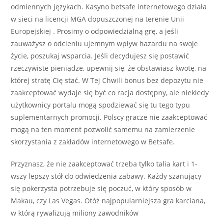
odmiennych językach. Kasyno betsafe internetowego działa
w sieci na licencji MGA dopuszczonej na terenie Unii
Europejskiej . Prosimy o odpowiedzialną grę, a jeśli
zauważysz o odcieniu ujemnym wpływ hazardu na swoje
życie, poszukaj wsparcia. Jeśli decydujesz się postawić
rzeczywiste pieniądze, upewnij się, że obstawiasz kwotę, na
której stratę Cię stać. W Tej Chwili bonus bez depozytu nie
zaakceptować wydaje się być co racja dostępny, ale niekiedy
użytkownicy portalu mogą spodziewać się tu tego typu
suplementarnych promocji. Polscy gracze nie zaakceptować
mogą na ten moment pozwolić samemu na zamierzenie
skorzystania z zakładów internetowego w Betsafe.
Przyznasz, że nie zaakceptować trzeba tylko talia kart i 1-
wszy lepszy stół do odwiedzenia zabawy. Każdy szanujący
się pokerzysta potrzebuje się poczuć, w który sposób w
Makau, czy Las Vegas. Otóż najpopularniejsza gra karciana,
w którą rywalizują miliony zawodników