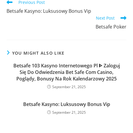
Read
Previous Post
more
Betsafe Kasyno: Luksusowy Bonus Vip
articles
Next Post
Betsafe Poker
YOU MIGHT ALSO LIKE
Betsafe 103 Kasyno Internetowego Pl ᐈ Zaloguj
Się Do Odwiedzenia Bet Safe Com Casino,
Poglądy, Bonusy Na Rok Kalendarzowy 2025
September 21, 2025
Betsafe Kasyno: Luksusowy Bonus Vip
September 21, 2025