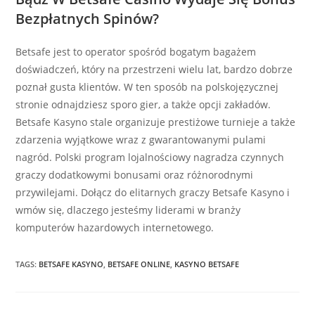
Bezpłatnych Spinów?
Betsafe jest to operator spośród bogatym bagażem
doświadczeń, który na przestrzeni wielu lat, bardzo dobrze
poznał gusta klientów. W ten sposób na polskojęzycznej
stronie odnajdziesz sporo gier, a także opcji zakładów.
Betsafe Kasyno stale organizuje prestiżowe turnieje a także
zdarzenia wyjątkowe wraz z gwarantowanymi pulami
nagród. Polski program lojalnościowy nagradza czynnych
graczy dodatkowymi bonusami oraz różnorodnymi
przywilejami. Dołącz do elitarnych graczy Betsafe Kasyno i
wmów się, dlaczego jesteśmy liderami w branży
komputerów hazardowych internetowego.
TAGS
:
BETSAFE KASYNO
,
BETSAFE ONLINE
,
KASYNO BETSAFE