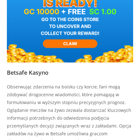
Betsafe Kasyno
Obserwując zdarzenia na boisku czy korcie, fani mogą
zdobywać drogocenne wiadomości, które pomagają w
formułowaniu w wyższym stopniu precyzyjnych prognoz.
Oglądanie meczów na żywo zezwala dostarczać kluczowych
informacji potrzebnych do odwiedzenia podjęcia
przemyślanych decyzji związanych wraz z zakładami. Opcja
zakładów na żywo w Betsafe umożliwia graczom