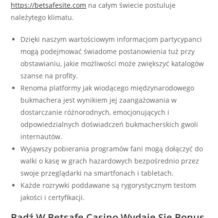
https://betsafesite.com
na całym świecie postuluje
należytego klimatu.
Dzięki naszym wartościowym informacjom partycypanci
mogą podejmować świadome postanowienia tuż przy
obstawianiu, jakie możliwości może zwiększyć katalogów
szanse na profity.
Renoma platformy jak wiodącego międzynarodowego
bukmachera jest wynikiem jej zaangażowania w
dostarczanie różnorodnych, emocjonujących i
odpowiedzialnych doświadczeń bukmacherskich gwoli
internautów.
Wyjąwszy pobierania programów fani mogą dołączyć do
walki o kasę w grach hazardowych bezpośrednio przez
swoje przeglądarki na smartfonach i tabletach.
Każde rozrywki poddawane są rygorystycznym testom
jakości i certyfikacji.
Bądź W Betsafe Casino Wydaje Się Bonus