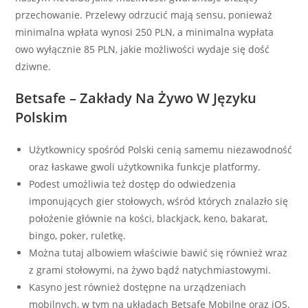
przechowanie. Przelewy odrzucić mają sensu, ponieważ
minimalna wpłata wynosi 250 PLN, a minimalna wypłata
owo wyłącznie 85 PLN, jakie możliwości wydaje się dość
dziwne.
Betsafe – Zakłady Na Żywo W Języku
Polskim
Użytkownicy spośród Polski cenią samemu niezawodność
oraz łaskawe gwoli użytkownika funkcje platformy.
Podest umożliwia też dostęp do odwiedzenia
imponujących gier stołowych, wśród których znalazło się
położenie głównie na kości, blackjack, keno, bakarat,
bingo, poker, ruletkę.
Można tutaj albowiem właściwie bawić się również wraz
z grami stołowymi, na żywo bądź natychmiastowymi.
Kasyno jest również dostępne na urządzeniach
mobilnych, w tym na układach Betsafe Mobilne oraz iOS.