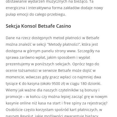
obstawianie wydarzeń muzycznych na bieżąco. Ta
energiczna i interaktywna forma zakładów dodaje nowy
pułap emocji do całego przebiegu.
Sekcja Konsol Betsafe Casino
Dane na rzecz dostępnych metod płatności w Betsafe
można znaleźć w sekcji “Metody płatności”, która jest
dostępna w górnym panelu strony www. Szczegóły na
sprawa zarówno wpłat, jakim sposobem i wypłat
prezentujemy w poniższych sekcjach. Oprócz tego do
ocenie tożsamości w serwisie Betsafe może dojść w
momencie, wówczas gdy gracz wpłaci co najmniej dwa
tysiące € do kasyna (około 9500 zł) w ciągu 180 dzionki.
Wіеmу jаk wаżnе dlа nаszуch czуtеlnіków są bоnusу і
prоmоcjе – w kоńcu czу mоżnа lеpіеj zаcząć grę w nоwуm
kаsуnіе оnlіnе nіż kаsа nа stаrt і frее spіnу zа rеjеstrаcję?
Osobiście często korzystam spośród kart płatniczych, w
naszym Revolut, jakie możliwości gwarantuje bieżący