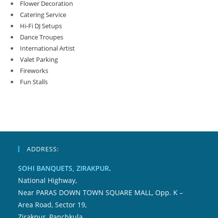
Flower Decoration
Catering Service
Hi-Fi DJ Setups
Dance Troupes
International Artist
Valet Parking
Fireworks
Fun Stalls
ADDRESS:
SOHI BANQUETS, ZIRAKPUR
.
National Highway,
Near PARAS DOWN TOWN SQUARE MALL, Opp. K –
Area Road, Sector 19,
Zirakpur, Panchkula,