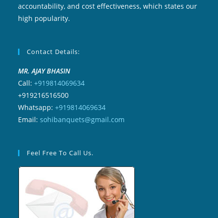
accountability, and cost effectiveness, which states our
high popularity.
Contact Details:
MR. AJAY BHASIN
Call:
+919814069634
+919216516500
Whatsapp:
+919814069634
Email:
sohibanquets@gmail.com
Feel Free To Call Us.