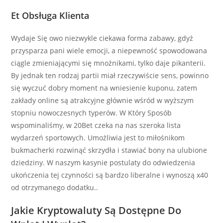
Et Obsługa Klienta
Wydaje Się owo niezwykle ciekawa forma zabawy, gdyż
przysparza pani wiele emocji, a niepewność spowodowana
ciągle zmieniającymi się mnożnikami, tylko daje pikanterii.
By jednak ten rodzaj partii miał rzeczywiście sens, powinno
się wyczuć dobry moment na wniesienie kuponu, zatem
zakłady online są atrakcyjne głównie wśród w wyższym
stopniu nowoczesnych typerów. W Który Sposób
wspominaliśmy, w 20Bet czeka na nas szeroka lista
wydarzeń sportowych. Umożliwia jest to miłośnikom
bukmacherki rozwinąć skrzydła i stawiać bony na ulubione
dziedziny. W naszym kasynie postulaty do odwiedzenia
ukończenia tej czynności są bardzo liberalne i wynoszą x40
od otrzymanego dodatku..
Jakie Kryptowaluty Są Dostępne Do