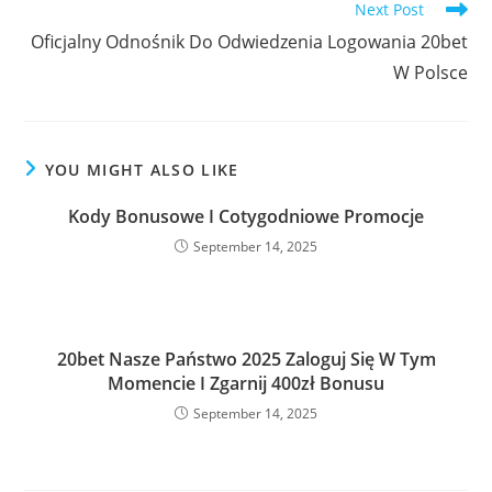
Read
Next Post
more
Oficjalny Odnośnik Do Odwiedzenia Logowania 20bet
articles
W Polsce
YOU MIGHT ALSO LIKE
Kody Bonusowe I Cotygodniowe Promocje
September 14, 2025
20bet Nasze Państwo 2025 Zaloguj Się W Tym
Momencie I Zgarnij 400zł Bonusu
September 14, 2025