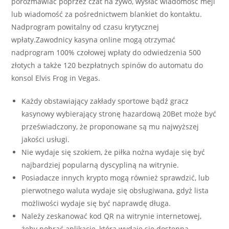
porozmawiać poprzez czat na żywo, wysłać wiadomość mejl
lub wiadomość za pośrednictwem blankiet do kontaktu.
Nadprogram powitalny od czasu krytycznej
wpłaty.Zawodnicy kasyna online mogą otrzymać
nadprogram 100% czołowej wpłaty do odwiedzenia 500
złotych a także 120 bezpłatnych spinów do automatu do
konsol Elvis Frog in Vegas.
Każdy obstawiający zakłady sportowe bądź gracz
kasynowy wybierający stronę hazardową 20Bet może być
przeświadczony, że proponowane są mu najwyższej
jakości usługi.
Nie wydaje się szokiem, że piłka nożna wydaje się być
najbardziej popularną dyscypliną na witrynie.
Posiadacze innych krypto mogą również sprawdzić, lub
pierwotnego waluta wydaje się obsługiwana, gdyż lista
możliwości wydaje się być naprawdę długa.
Należy zeskanować kod QR na witrynie internetowej,
żeby pobrać aplikację, która wydaje się dostępna