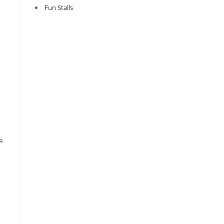
Fun Stalls
я