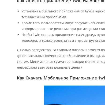
Как Скачать Приложение 1win На Androi
Установка мобильного приложения от букмекерск
техническими проблемами.
Кроме того, пользователи могут получать обновл
информированные решения при размещении став
Чтобы 1win скачать приложение на Андроид, нуж
телефона, и только вслед за тем этого загрузка ст
С Целью резидентов РФ главным плюсом является воз
дополнительных комиссий на обновление и вывод. Д
систем. Минимальная сумма транзакции меняется с 
невозможно выиграть реальные деньги.
Как Скачать Мобильное Приложение 1wi