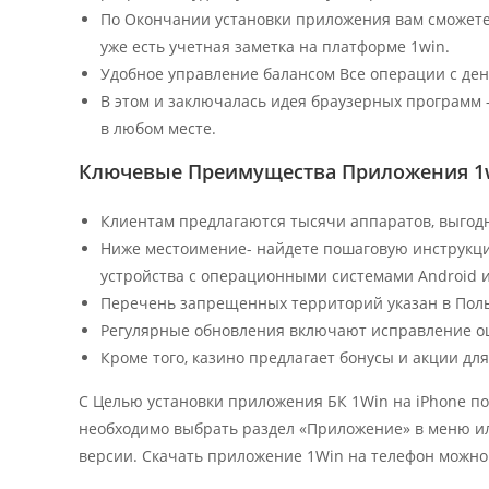
По Окончании установки приложения вам сможете 
уже есть учетная заметка на платформе 1win.
Удобное управление балансом Все операции с де
В этом и заключалась идея браузерных программ 
в любом месте.
Ключевые Преимущества Приложения 1
Клиентам предлагаются тысячи аппаратов, выгод
Ниже местоимение- найдете пошаговую инструкци
устройства с операционными системами Android и
Перечень запрещенных территорий указан в Поль
Регулярные обновления включают исправление ош
Кроме того, казино предлагает бонусы и акции дл
С Целью установки приложения БК 1Win на iPhone по
необходимо выбрать раздел «Приложение» в меню и
версии. Скачать приложение 1Win на телефон можно