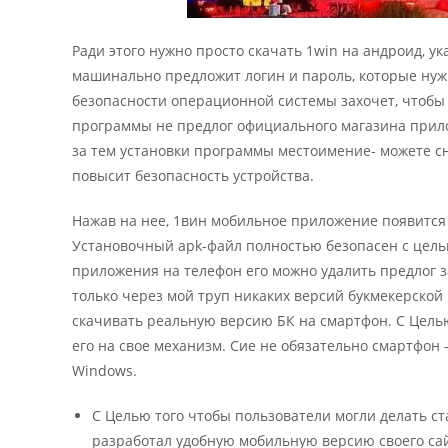
Ради этого нужно просто скачать 1win на андроид, ук
машинально предложит логин и пароль, которые нуж
безопасности операционной системы захочет, чтобы 
программы не предлог официального магазина прилож
за тем установки программы местоимение- можете сн
повысит безопасность устройства.
Нажав на нее, 1вин мобильное приложение появится 
Установочный apk-файл полностью безопасен с цель
приложения на телефон его можно удалить предлог з
только через мой труп никаких версий букмекерской
скачивать реальную версию БК на смартфон. С Целью
его на свое механизм. Сие не обязательно смартфо
Windows.
С Целью того чтобы пользователи могли делать ст
разработал удобную мобильную версию своего сай