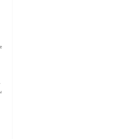
е
y
ы