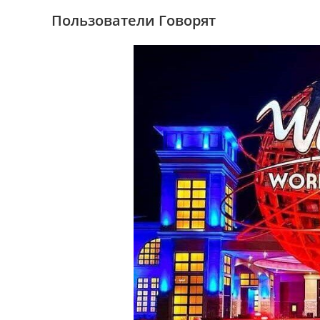
Пользователи Говорят