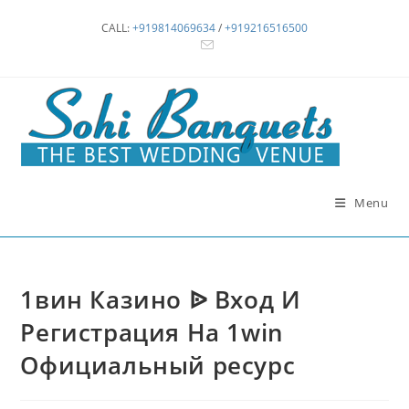
Skip
CALL:
+919814069634
/
+919216516500
to
content
Menu
1вин Казино ᐉ Вход И
Регистрация На 1win
Официальный ресурс