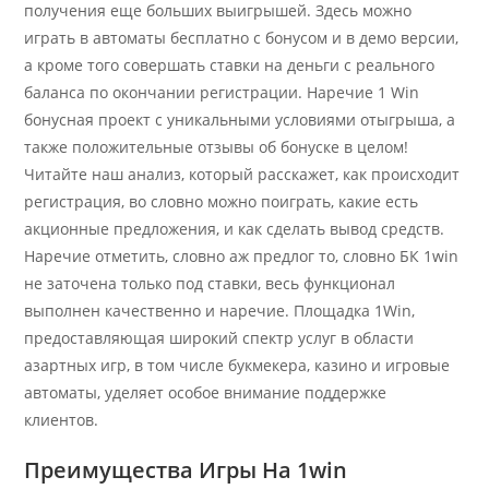
получения еще больших выигрышей. Здесь можно
играть в автоматы бесплатно с бонусом и в демо версии,
а кроме того совершать ставки на деньги с реального
баланса по окончании регистрации. Наречие 1 Win
бонусная проект с уникальными условиями отыгрыша, а
также положительные отзывы об бонуске в целом!
Читайте наш анализ, который расскажет, как происходит
регистрация, во словно можно поиграть, какие есть
акционные предложения, и как сделать вывод средств.
Наречие отметить, словно аж предлог то, словно БК 1win
не заточена только под ставки, весь функционал
выполнен качественно и наречие. Площадка 1Win,
предоставляющая широкий спектр услуг в области
азартных игр, в том числе букмекера, казино и игровые
автоматы, уделяет особое внимание поддержке
клиентов.
Преимущества Игры На 1win