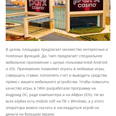
В целом, площадка предлагает множество интересных и
полезных функций. Да, 1win предлагает специальное
мобильное приложение с целью пользователей Android
и iOS. Приложение позволяет играть в любимые игры,
совершать ставки, пополнять счет и выводить средства
прямо с вашего мобильного устройства. Чтобы повысить
качество игры, в 1Win разработали программу на
Андроид ОС, ради компьютера и на Айфон (iOS). Не во
всех клубах есть mobile soft на ПК с Windows, а у этого
оператора можно скачать и наслаждаться игрой на
деньги на большом экране.