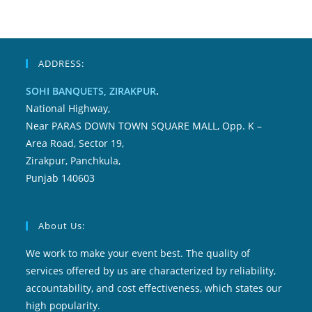
ADDRESS:
SOHI BANQUETS, ZIRAKPUR
.
National Highway,
Near PARAS DOWN TOWN SQUARE MALL, Opp. K –
Area Road, Sector 19,
Zirakpur, Panchkula,
Punjab 140603
About Us:
We work to make your event best. The quality of
services offered by us are characterized by reliability,
accountability, and cost effectiveness, which states our
high popularity.