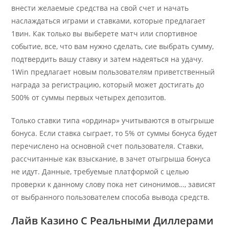
внести желаемые средства на свой счет и начать
наслаждаться играми и ставками, которые предлагает
1вин. Как только вы выберете матч или спортивное
событие, все, что вам нужно сделать, сие выбрать сумму,
подтвердить вашу ставку и затем надеяться на удачу.
1Win предлагает новым пользователям приветственный
награда за регистрацию, который может достигать до
500% от суммы первых четырех депозитов.
Только ставки типа «ординар» учитываются в отыгрыше
бонуса. Если ставка сыграет, то 5% от суммы бонуса будет
перечислено на основной счет пользователя. Ставки,
рассчитанные как взыскание, в зачет отыгрыша бонуса
не идут. Данные, требуемые платформой с целью
проверки к данному слову пока нет синонимов…, зависят
от выбранного пользователем способа вывода средств.
Лайв Казино С Реальными Диллерами