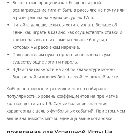
Бесплатные вращения как бездепозитный
вознаграждение гигант быть в рассылке на почту или
в розыгрышах на медиа ресурсах 1Win.
Читайте дальше, если вы хотите узнать больше об
1вин, как играть в казино, как осуществлять ставки и
как использовать их замечательные бонусы, о
которых мы расскажем наречие.
Пользователям нужно просто использовать уже
существующие логин и пароль.
В Действительности на любой клавиатуре можно
быстро найти кнопку Вин в левой ее нижней части.
Киберспортивные игры молниеносно набирают
популярности. Уровень коэффициентов на пре матче
краткое достигать 1.9. Самые большие значения
характерны с целью футбольных событий. При этом, чем
выше значимость матча, единица выше котировки.
пожелание для Успешной Игры На