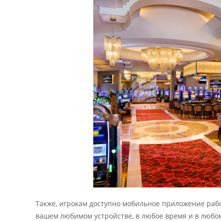
Также, игрокам доступно мобильное приложение раб
вашем любимом устройстве, в любое время и в любом 