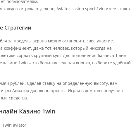
ет-пользователям.
каждого игрока отдельно, Aviator casino sport 1vin имеет тольк
е Стратегии
бля за пределы экрана можно остановить свое участие.
 коэффициент. Даже тот человек, который никогда не
молетике сорвать крупный куш. Для пополнения баланса 1 вин
 казино 1win – это большая зеленая кнопка, выберите удобный͏
с/мяч рублей. Сделав ставку на определенную высоту, вам
а игры Авиатор довольно просты. Играя в демо, вы получаете
ные средства.
нлайн Казино 1͏win