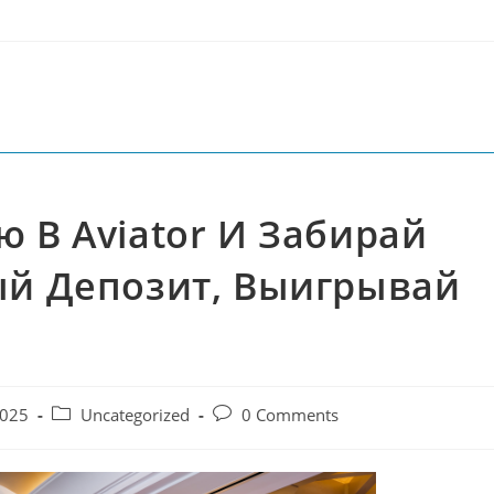
 В Aviator И Забирай
ый Депозит, Выигрывай
Post
Post
2025
Uncategorized
0 Comments
category:
comments: