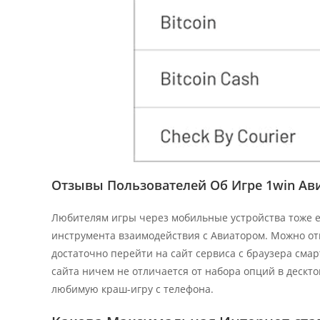
Отзывы Пользователей Об Игре 1win Ав
Любителям игры через мобильные устройства тоже ест
инструмента взаимодействия с Авиатором. Можно отк
достаточно перейти на сайт сервиса с браузера смар
сайта ничем не отличается от набора опций в дескт
любимую краш-игру с телефона.