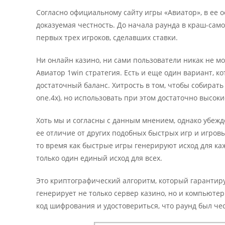
Согласно официальному сайту игры «Авиатор», в ее ос
доказуемая честность. До начала раунда в краш-сам
первых трех игроков, сделавших ставки.
Ни онлайн казино, ни сами пользователи никак не мо
Авиатор 1win стратегия. Есть и еще один вариант, к
достаточный баланс. Хитрость в том, чтобы собирать
one.4х), но использовать при этом достаточно высоки
Хоть мы и согласны с данным мнением, однако убежде
ее отличие от других подобных быстрых игр и игровы
то время как быстрые игры генерируют исход для кажд
только один единый исход для всех.
Это криптографический алгоритм, который гарантир
генерирует не только сервер казино, но и компьютер
код шифрования и удостовериться, что раунд был ч