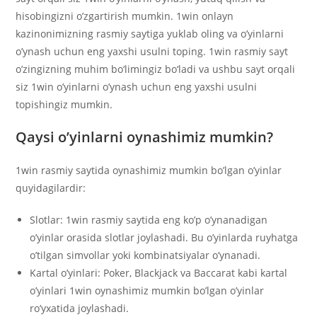
hisobingizni o’zgartirish mumkin. 1win onlayn
kazinonimizning rasmiy saytiga yuklab oling va o’yinlarni
o’ynash uchun eng yaxshi usulni toping. 1win rasmiy sayt
o’zingizning muhim bo‘limingiz bo‘ladi va ushbu sayt orqali
siz 1win o’yinlarni o’ynash uchun eng yaxshi usulni
topishingiz mumkin.
Qaysi o’yinlarni oynashimiz mumkin?
1win rasmiy saytida oynashimiz mumkin bo’lgan o’yinlar
quyidagilardir:
Slotlar: 1win rasmiy saytida eng ko’p o’ynanadigan
o’yinlar orasida slotlar joylashadi. Bu o’yinlarda ruyhatga
o’tilgan simvollar yoki kombinatsiyalar o’ynanadi.
Kartal o’yinlari: Poker, Blackjack va Baccarat kabi kartal
o’yinlari 1win oynashimiz mumkin bo’lgan o’yinlar
ro’yxatida joylashadi.