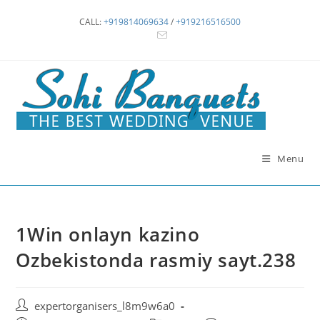
Skip
CALL:
+919814069634
/
+919216516500
to
content
Menu
1Win onlayn kazino
Ozbekistonda rasmiy sayt.238
Post
expertorganisers_l8m9w6a0