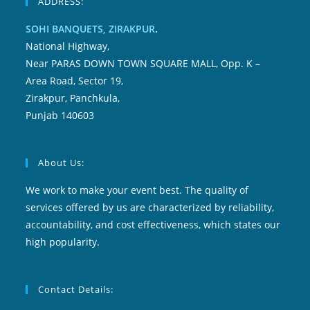
ADDRESS:
SOHI BANQUETS, ZIRAKPUR
.
National Highway,
Near PARAS DOWN TOWN SQUARE MALL, Opp. K –
Area Road, Sector 19,
Zirakpur, Panchkula,
Punjab 140603
About Us:
We work to make your event best. The quality of
services offered by us are characterized by reliability,
accountability, and cost effectiveness, which states our
high popularity.
Contact Details: