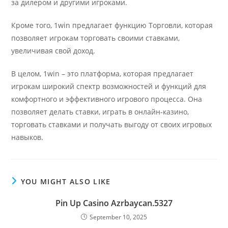
за дилером и другими игроками.
Кроме того, 1win предлагает функцию Торговли, которая
позволяет игрокам торговать своими ставками,
увеличивая свой доход.
В целом, 1win – это платформа, которая предлагает
игрокам широкий спектр возможностей и функций для
комфортного и эффективного игрового процесса. Она
позволяет делать ставки, играть в онлайн-казино,
торговать ставками и получать выгоду от своих игровых
навыков.
YOU MIGHT ALSO LIKE
Pin Up Casino Azrbaycan.5327
September 10, 2025