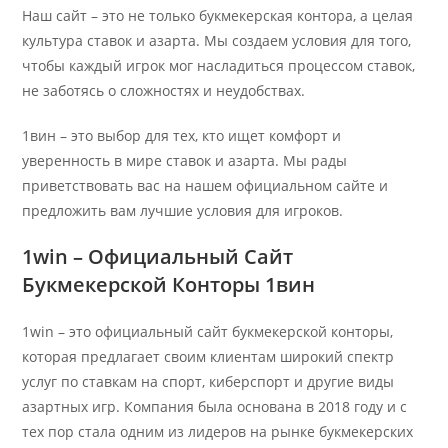
Наш сайт – это не только букмекерская контора, а целая
культура ставок и азарта. Мы создаем условия для того,
чтобы каждый игрок мог насладиться процессом ставок,
не заботясь о сложностях и неудобствах.
1вин – это выбор для тех, кто ищет комфорт и
уверенность в мире ставок и азарта. Мы рады
приветствовать вас на нашем официальном сайте и
предложить вам лучшие условия для игроков.
1win – Официальный Сайт
Букмекерской Конторы 1вин
1win – это официальный сайт букмекерской конторы,
которая предлагает своим клиентам широкий спектр
услуг по ставкам на спорт, киберспорт и другие виды
азартных игр. Компания была основана в 2018 году и с
тех пор стала одним из лидеров на рынке букмекерских