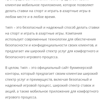
клиентам мобильное приложение, которое позволяет
делать ставки на спорт и играть в азартные игры в
любом месте и в любое время.
1win – это безопасный и надежный способ делать ставки
на спорт и играть в азартные игры. Компания
использует современные технологии для обеспечения
безопасности и конфиденциальности своих клиентов, и
предлагает им широкий спектр услуг для комфортного и
безопасного игрового процесса.
В целом, 1win – это официальный сайт букмекерской
конторы, который предлагает своим клиентам широкий
спектр услуг и преимуществ, включая безопасный и
надежный игровой процесс, широкий спектр ставок и
акций, а также мобильное приложение для комфортного
игрового процесса.