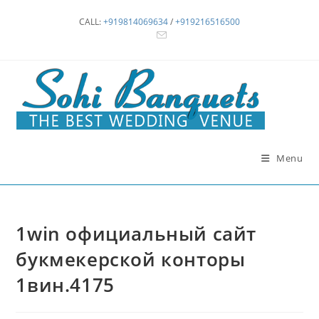
Skip
CALL:
+919814069634
/
+919216516500
to
content
Menu
1win официальный сайт
букмекерской конторы
1вин.4175