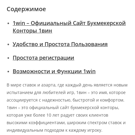
Содержимое
1win – Официальный Сайт Букмекерской
Конторы 1вин
Удобство и Простота Пользования
Простота регистрации
Возможности и Функции 1win
В мире ставок и азарта, где каждый день является новым
испытанием для любителей игр, 1вин – это имя, которое
ассоциируется с надежностью, быстротой и комфортом.
1вин – это официальный сайт букмекерской конторы,
которая уже более 10 лет радует своих клиентов
высокими коэффициентами, широким спектром ставок и
индивидуальным подходом к каждому игроку.