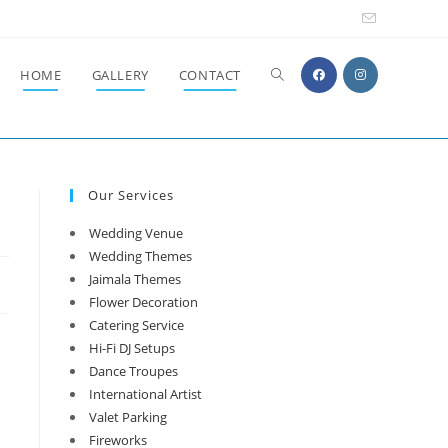
Toggle
HOME
GALLERY
CONTACT
website
Our Services
search
Wedding Venue
Wedding Themes
Jaimala Themes
Flower Decoration
Catering Service
Hi-Fi DJ Setups
Dance Troupes
International Artist
Valet Parking
Fireworks