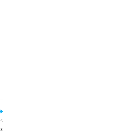
es
rs