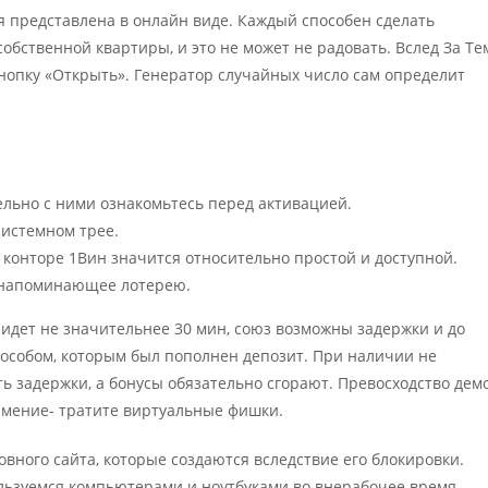
ня представлена в онлайн виде. Каждый способен сделать
обственной квартиры, и это не может не радовать. Вслед За Те
кнопку «Открыть». Генератор случайных число сам определит
ельно с ними ознакомьтесь перед активацией.
системном трее.
 конторе 1Вин значится относительно простой и доступной.
, напоминающее лотерею.
 идет не значительнее 30 мин, союз возможны задержки и до
пособом, которым был пополнен депозит. При наличии не
ь задержки, а бонусы обязательно сгорают. Превосходство дем
имение- тратите виртуальные фишки.
овного сайта, которые создаются вследствие его блокировки.
ользуемся компьютерами и ноутбуками во внерабочее время.