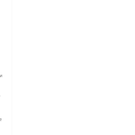
 и
т
е