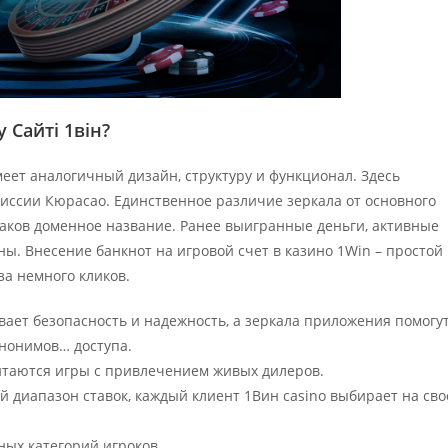
 Сайті 1він?
еет аналогичный дизайн, структуру и функционал. Здесь
иссии Кюрасао. Единственное различие зеркала от основного
аков доменное название. Ранее выигранные деньги, активные
ы. Внесение банкнот на игровой счет в казино 1Win – простой
а немного кликов.
ает безопасность и надежность, а зеркала приложения помогу
инонимов… доступа.
итаются игры с привлечением живых дилеров.
диапазон ставок, каждый клиент 1Вин casino выбирает на сво
ных категорий игроков.