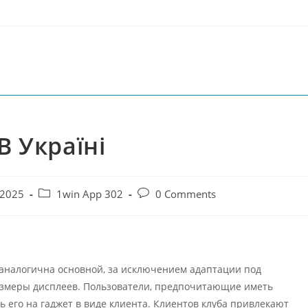
В Україні
Post
Post
 2025
1win App 302
0 Comments
category:
comments:
аналогична основной, за исключением адаптации под
азмеры дисплеев. Пользователи, предпочитающие иметь
ь его на гаджет в виде клиента. Клиентов клуба привлекают