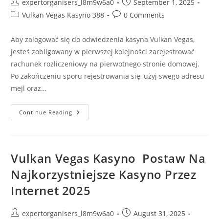
Post
Post
expertorganisers_l8m9w6a0
September 1, 2025
author:
published:
Post
Post
Vulkan Vegas Kasyno 388
0 Comments
category:
comments:
Aby zalogować się do odwiedzenia kasyna Vulkan Vegas,
jesteś zobligowany w pierwszej kolejności zarejestrować
rachunek rozliczeniowy na pierwotnego stronie domowej.
Po zakończeniu sporu rejestrowania się, użyj swego adresu
mejl oraz…
Wulkan
Continue Reading
Vegas:
Całościowa
Rozkład
Kasyna
Internetowego
Vulkan Vegas Kasyno ️ Postaw Na
Najkorzystniejsze Kasyno Przez
Internet 2025
Post
Post
expertorganisers_l8m9w6a0
August 31, 2025