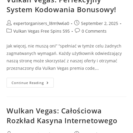
System Kodowania Bonusowy!
Post
Post
expertorganisers_l8m9w6a0
September 2, 2025
author:
published:
Post
Post
Vulkan Vegas Free Spins 595
0 Comments
category:
comments:
Jak więcej, nie muszą oni” “spełniać w tymże celu żadnych
zagmatwanych wymagań. Każdy użytkownik odwiedzający
naszą stronę może skorzystać z naszej oferty i otrzymać
przeznaczony dla Vulkan Vegas premia code,…
Kod
Continue Reading
Promocyjny
Do
Odwiedzenia
Vulkan
Vegas:
Perfekcyjny
Wulkan Vegas: Całościowa
System
Kodowania
Rozkład Kasyna Internetowego
Bonusowy!