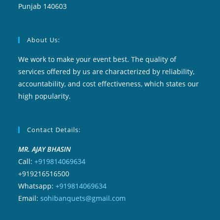
Punjab 140603
About Us:
We work to make your event best. The quality of
services offered by us are characterized by reliability,
accountability, and cost effectiveness, which states our
high popularity.
Contact Details:
MR. AJAY BHASIN
Call:
+919814069634
+919216516500
Whatsapp:
+919814069634
Email:
sohibanquets@gmail.com