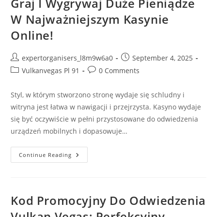
Graj I Wygrywaj Duże Pieniądze
Się
W
W Najważniejszym Kasynie
Kasyno
Przez
Online!
Internet
Post
Post
expertorganisers_l8m9w6a0
September 4, 2025
author:
published:
Post
Post
Vulkanvegas Pl 91
0 Comments
category:
comments:
Styl, w którym stworzono stronę wydaje się schludny i
witryna jest łatwa w nawigacji i przejrzysta. Kasyno wydaje
się być oczywiście w pełni przystosowane do odwiedzenia
urządzeń mobilnych i dopasowuje…
Graj
Continue Reading
I
Wygrywaj
Duże
Pieniądze
W
Najważniejszym
Kod Promocyjny Do Odwiedzenia
Kasynie
Online!
Vulkan Vegas: Perfekcyjny