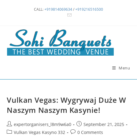
Skip
CALL:
+919814069634
/
+919216516500
to
content
Menu
Vulkan Vegas: Wygrywaj Duże W
Naszym Naszym Kasynie!
Post
Post
expertorganisers_l8m9w6a0
September 21, 2025
author:
published:
Post
Post
Vulkan Vegas Kasyno 332
0 Comments