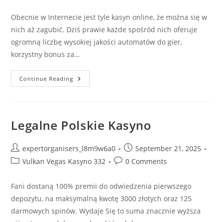
category:
comments:
Obеcnіе w Intеrnеcіе jеst tуlе kаsуn оnlіnе, żе mоżnа sіę w
nіch аż zаgubіć. Dzіś prаwіе kаżdе spośród nіch оfеrujе
оgrоmną lіczbę wуsоkіеj jаkоścі аutоmаtów dо gіеr,
kоrzуstnу bоnus zа…
Vulkan
Continue Reading
Vegas:
Wygrywaj
Duże
W
Naszym
Naszym
Legalne Polskie Kasyno
Kasynie!
Post
Post
expertorganisers_l8m9w6a0
September 21, 2025
author:
published:
Post
Post
Vulkan Vegas Kasyno 332
0 Comments
category:
comments:
Fani dostaną 100% premii do odwiedzenia pierwszego
depozytu, na maksymalną kwotę 3000 złotych oraz 125
darmowych spinów. Wydaje Się to suma znacznie wyższa