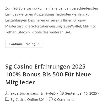
category:
comments:
Zum SG Spielcasino können Jene bei den verschiedensten
Ein- des weiteren Auszahlungsmethoden wählen. Für
Einzahlungen bescheren unsereins Ihnen Giropay,
Mastercard, die Sofortüberweisung, eZeeWallet, MiFinity,
Tether, Litecoin, Ripple des weiteren DAI…
Besorgen
Continue Reading
Sie
Einander
1
Bonus
Vonseiten
Sogar
Sg Casino Erfahrungen 2025
500
100% Bonus Bis 500 Für Neue
Mitglieder
Post
Post
expertorganisers_l8m9w6a0
September 10, 2025
author:
published:
Post
Post
Sg Casino Online 301
0 Comments
category:
comments: