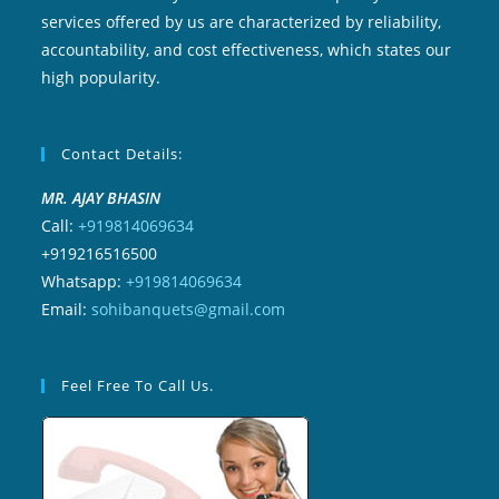
services offered by us are characterized by reliability,
accountability, and cost effectiveness, which states our
high popularity.
Contact Details:
MR. AJAY BHASIN
Call:
+919814069634
+919216516500
Whatsapp:
+919814069634
Email:
sohibanquets@gmail.com
Feel Free To Call Us.