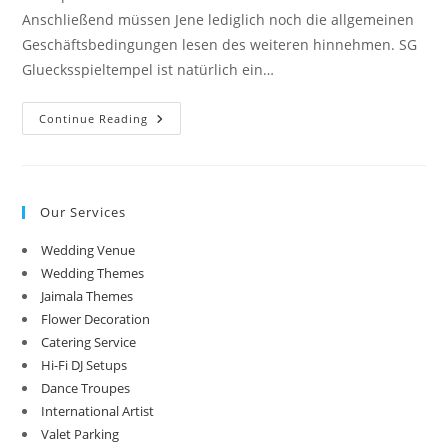
Anschließend müssen Jene lediglich noch die allgemeinen
Geschäftsbedingungen lesen des weiteren hinnehmen. SG
Gluecksspieltempel ist natürlich ein…
Sg
Continue Reading
Casino
Erfahrungen
2025
Testbericht
Mit
Bonusbewertung
Our Services
Wedding Venue
Wedding Themes
Jaimala Themes
Flower Decoration
Catering Service
Hi-Fi DJ Setups
Dance Troupes
International Artist
Valet Parking