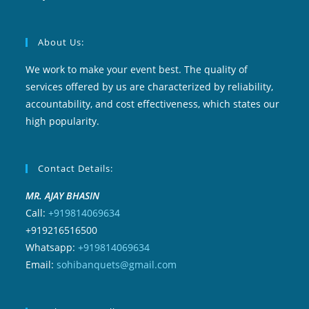
About Us:
We work to make your event best. The quality of
services offered by us are characterized by reliability,
accountability, and cost effectiveness, which states our
high popularity.
Contact Details:
MR. AJAY BHASIN
Call:
+919814069634
+919216516500
Whatsapp:
+919814069634
Email:
sohibanquets@gmail.com